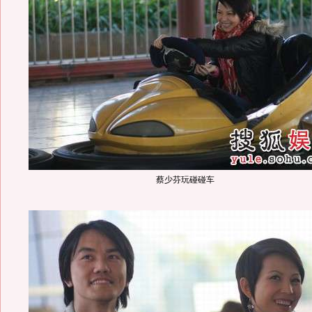
蔡少芬玩碰碰车