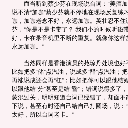
而当听到蔡少芬在现场说台词：“美酒加
说不清“加咖”蔡少芬就不停地在现场反复练
咖，加咖老念不好，永远加咖。英壮忍不住
芬，“你是不是卡带了？ 我们小的时候听磁
好，卡在录音机里不断的重复。就像你这样
永远加咖。”
当然同样是香港演员的苑琼丹处境也好
比如把多“储”点汽油，说成多“醋”点汽油；
再涨说成还会再“杠”；比如把你可以跟他结
以跟他结“分”甚至是结“昏”；错词说得多了，
蒙混过关，明明知道台词已经错了，却面不
下说，甚至有时还自己给自己打圆场，说：
太好，所以台词老卡。”