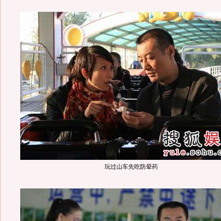
玩过山车先吃防晕药