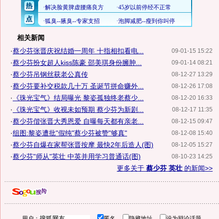
相关新闻
·
蔡少芬张晋庆祝结婚一周年 十指相扣看电...
09-01-15 15:22
·
蔡少芬扮女超人kiss陈豪 邵美琪身份臃肿...
09-01-14 08:21
·
蔡少芬吊钢丝获老公真传
08-12-27 13:29
·
蔡少芬要补交税款几十万 圣诞节拼命赚外...
08-12-26 17:08
·
《珠光宝气》结局曝光 黎姿孤独终老蔡少...
08-12-20 16:33
·
《珠光宝气》收视未如预期 蔡少芬为新剧...
08-12-17 11:35
·
蔡少芬偕张晋大秀恩爱 自曝每天都有亲老...
08-12-15 09:47
·
组图:黎姿遭批"假纯"蔡少芬被赞"够真"
08-12-08 15:40
·
蔡少芬自爆在家帮张晋按摩 最快2年后造人(图)
08-12-05 15:27
·
蔡少芬"师从"英壮 中英并用学习普通话(图)
08-10-23 14:25
更多关于
蔡少芬 英壮
的新闻>>
用户：
匿名
隐藏地址
设为辩论话题