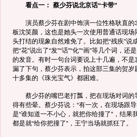
看点一： 蔡少芬说北京话“卡带”
演员蔡少芬在剧中饰演一位性格耿直的3
板沈笑颜，这也是她头一次使用普通话现场
头打结的现象自然难免了。比如把“残疾”说成
把“花”说出了“发”“话”“化”“画”等几个词，
的发音。有时一句台词要说上十几遍，不是
漏了下句，蔡少芬表示，拍这部三集的贺岁
十多集的《珠光宝气》都困难。
蔡少芬的嘴巴老打瓢，把在现场对词的
得有些晕。蔡少芬说：“有一次，在现场跟
是“谁知道一不小心，就把你给撞了”，结果
都是就“给你把撞了”，王宁当场就抓狂了。