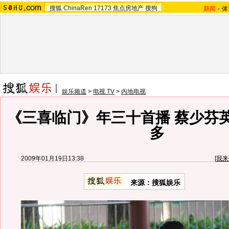
搜狐
ChinaRen
17173
焦点房地产
搜狗
新闻
-
体
娱乐频道
>
电视 TV
>
内地电视
《三喜临门》年三十首播 蔡少芬
多
2009年01月19日13:38
[
我来
来源：搜狐娱乐