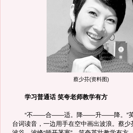
蔡少芬(资料图)
学习普通话 笑夸老师教学有方
“不——合——适。降——升——降。”
台词读音，一边用手在空中画出波浪。蔡少
波谷、波峰“顿开茅塞”，笑夸英壮教学有方