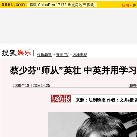
搜狐
ChinaRen
17173
焦点房地产
搜狗
新闻
-
体
娱乐频道
>
电视 TV
>
内地电视
蔡少芬“师从”英壮 中英并用学习
2008年10月23日14:25
[
我来
来源：法制晚报 作者：文并/摄 