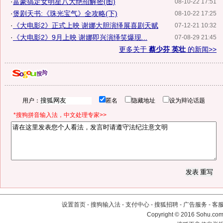
·
富豪搞定女明星八大绝招解密(图)
08-10-22 17:51
·
煲剧天书:《珠光宝气》全攻略(下)
08-10-22 17:25
·
《大电影2》正式上映 谢娜大胆演绎展喜剧天赋
07-12-21 10:32
·
《大电影2》9月上映 谢娜即兴演绎笑爆现...
07-08-29 21:45
更多关于
蔡少芬 英壮
的新闻>>
用户：
匿名
隐藏地址
设为辩论话题
*搜狗拼音输入法，中文处理专家>>
设置首页
-
搜狗输入法
-
支付中心
-
搜狐招聘
-
广告服务
-
客
Copyright
©
2016 Sohu.com 