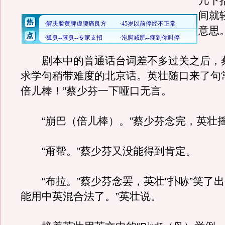
几下
间就
意思
剧本中的普通话台词差不多过关之后，
求学句稍带难度的北京话。英壮随口来了句
倍儿棒！”蔡少芬一下哑口无言。
“崩巴（倍儿棒）。”蔡少芬念完，英壮
“甭帮。”蔡少芬又没能得到肯定。
“布拉。”蔡少芬念罢，英壮“扑哧”笑了出
能用中英混合法了。”英壮说。