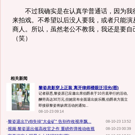
不过我确实是在认真学普通话，因为我
来拍戏。不希望以后没人要我，或者只能演
商人。所以，虽然老公不教我，我还是要自
（笑）
相关新闻
黎姿息影穿上正装 离开律师楼眼泛泪光(图)
记者获悉,黎姿原已应邀出席伯爵表于10月底举行的活动,
酬劳高达30万元,但她宣布全面退出娱乐圈,伯爵表方面立
即接获黎姿将缺席活动的通知...
08-10-23 09:14
·
黎姿退出TVB失掉"大金矿" 告别作收视率飘...
08-10-23 13:52
·
视频:黎姿退出催高收官之作 重磅炸弹推动收视
08-10-23 00:39