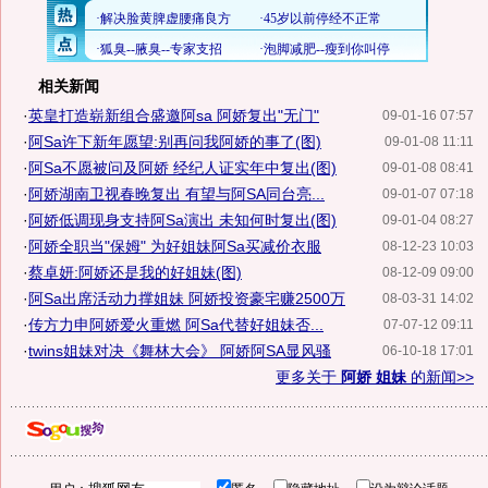
相关新闻
·
英皇打造崭新组合盛邀阿sa 阿娇复出"无门"
09-01-16 07:57
·
阿Sa许下新年愿望:别再问我阿娇的事了(图)
09-01-08 11:11
·
阿Sa不愿被问及阿娇 经纪人证实年中复出(图)
09-01-08 08:41
·
阿娇湖南卫视春晚复出 有望与阿SA同台亮...
09-01-07 07:18
·
阿娇低调现身支持阿Sa演出 未知何时复出(图)
09-01-04 08:27
·
阿娇全职当"保姆" 为好姐妹阿Sa买减价衣服
08-12-23 10:03
·
蔡卓妍:阿娇还是我的好姐妹(图)
08-12-09 09:00
·
阿Sa出席活动力撑姐妹 阿娇投资豪宅赚2500万
08-03-31 14:02
·
传方力申阿娇爱火重燃 阿Sa代替好姐妹否...
07-07-12 09:11
·
twins姐妹对决《舞林大会》 阿娇阿SA显风骚
06-10-18 17:01
更多关于
阿娇 姐妹
的新闻>>