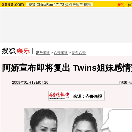
搜狐
ChinaRen
17173
焦点房地产
搜狗
新闻
-
体
娱乐频道
>
八卦频道
>
港台八卦
阿娇宣布即将复出 Twins姐妹感情
2009年01月19日07:26
[
我来说
来源：齐鲁晚报