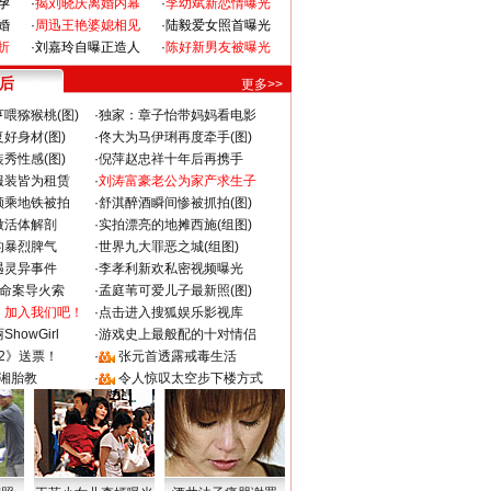
孕
·
揭刘晓庆离婚内幕
·
李幼斌新恋情曝光
婚
·
周迅王艳婆媳相见
·
陆毅爱女照首曝光
折
·
刘嘉玲自曝正造人
·
陈好新男友被曝光
 后
更多>>
喂猕猴桃(图)
·
独家：章子怡带妈妈看电影
好身材(图)
·
佟大为马伊琍再度牵手(图)
秀性感(图)
·
倪萍赵忠祥十年后再携手
服装皆为租赁
·
刘涛富豪老公为家产求生子
颜乘地铁被拍
·
舒淇醉酒瞬间惨被抓拍(图)
做活体解剖
·
实拍漂亮的地摊西施(组图)
的暴烈脾气
·
世界九大罪恶之城(组图)
遇灵异事件
·
李孝利新欢私密视频曝光
成命案导火索
·
孟庭苇可爱儿子最新照(图)
：加入我们吧！
·
点击进入搜狐娱乐影视库
howGirl
·
游戏史上最般配的十对情侣
2》送票！
·
张元首透露戒毒生活
湘胎教
·
令人惊叹太空步下楼方式