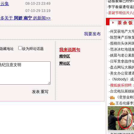
·
赵薇被爆已经怀
星云集
08-10-23 23:49
·
李宇春爆遭母逼
07-10-29 13:19
·
圣诞节明信片八
更多关于
阿娇 南宁
的新闻>>
茶 余 饭
·
何炅获地产大亨
我要发布
·
陈慧琳产后恢复
·
殷桃街头休闲装
隐藏地址
设为辩论话题
我来说两句
·
范冰冰红地毯
·
姚晨与老公素
精华区
·
日军竟拿战俘
辩论区
·
盘点网坛大腕
·
美女办公室遭
·
《Nobody》
·
搜狐娱乐招聘
·
台北电玩展靓丽S
·
《变形金刚
·
王岳伦爆李