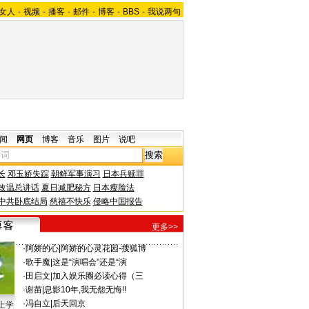
女人
-
视频
-
播客
-
邮件
-
博客
-
BBS
-
我说两句
闻
网页
博客
音乐
图片
说吧
长
邓玉娇失踪
朝鲜军事演习
日本兵赎罪
改温总讲话
夏日减肥秘方
日本瘦脸法
中共卧底结局
慈禧不快乐
侵略中国报告
更多>>
·
阿娇的心
|
阿娇的心灵花园-搜狐博
·
歌手魔
|
这是“演唱会”还是“演
·
田启文
|
加入娱乐圈必读心得（三
·
谢苗
|
息影10年,我无怨无悔!!
·
冯自立
|
后天回京
上学