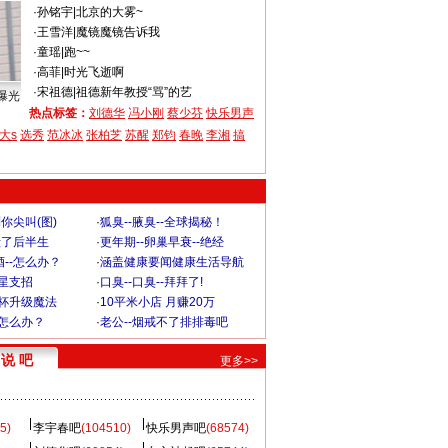
·
孙铭宇
|
北京的大雾~
·
王雪洋
|
魔镜魔镜告诉我
·
童瑶
|
跑~~
·
高菲
|
时光飞逝啊
·
宋祖德
|
祖德新年教授“骂”的艺
曝光
热点标签：
刘德华
冯小刚
蔡少芬
快乐男声
大s
选秀
范冰冰
张柏芝
苏醒
郑钧
春晚
李湘
搞
你尖叫(图)
·
狐臭--腋臭--全球揭秘！
毁了后半生
·
更年期--卵巢早衰--绝经
--怎么办？
·
涵盖健康要闻健康生活导航
明星支招
·
口臭--口臭--拜拜了!
罩杯升级魔法
·
10平米小店 月赚20万
-怎么办？
·
老公--烟戒不了排排毒吧
说 吧
更多>>
5)
李宇春吧
(104510)
快乐男声吧
(68574)