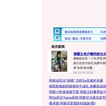
相关新闻
谭耀文来沪曝阿娇功夫了
搜狐娱乐讯 一个礼拜前,
娇正在卖力练武,热爱中
度"杀回"娱乐圈...
08-12-20 10:16
·
阿娇全职当"保姆" 为阿Sa买减价衣服
·
陈凯歌勉励阿娇挫折中成长 称删其戏份迫
·
明星小时候谁最可爱 阿娇儿时像男娃?(
·
阿Sa怀念Twins搭档 阿娇甘当幕后造型
·
蔡卓妍:阿娇还是我的好姐妹(图)