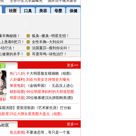
密照
王菲小女儿李嫣曝光
酒井法子痛哭谢罪
更多>>
热门八卦
|
十大明星脸女模揭晓（组图）
八卦爆料
|
刘欢与美女主持情史大曝光
第壹电影
|
《金钱帝国》：王晶没上进心
精彩组图
|
46位明星孕妇时的大胆造型图
明星话题
|
20位银幕硬汉比拼阳刚美(图)
撞衫
狐观演团】普契尼歌剧《艺术家生涯》打分贴
电影里15位大牌女星美图大盘点（组图）
更多>>
焦点新闻
|
不要迷恋哥，哥只是一个鬼