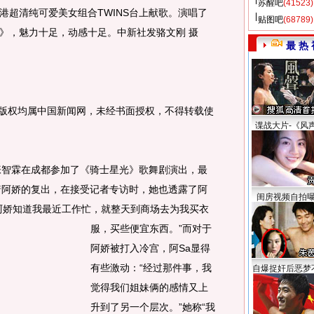
苏醒吧
(41523)
港超清纯可爱美女组合TWINS台上献歌。演唱了
贴图吧
(68789)
》，魅力十足，动感十足。中新社发骆文刚 摄
最 热 
图片版权均属中国新闻网，未经书面授权，不得转载使
谍战大片-《风
智霖在成都参加了《骑士星光》歌舞剧演出，最
着阿娇的复出，在接受记者专访时，她也透露了阿
闺房视频自拍
阿娇知道我最近工作忙，就整天到商场去为我买衣
服，买些便宜东西。
”而对于
阿娇被打入冷宫，阿Sa显得
有些激动：“经过那件事，我
自爆捉奸后恶梦
觉得我们姐妹俩的感情又上
升到了另一个层次。”她称“我