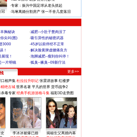
·
专家：振兴中国足球从老头抓起
连冠
·
马琳离婚分割房产 张一不舍几度落泪
爆丰胸秘诀
·
减肥--小肚子赘肉没了
你尖叫(图)
·
吸引异性的秘密武器
3000
·
45岁以前停经不正常
不误！
·
解决脸黄脾虚腰痛良方
美展现！
·
泡脚减肥--瘦到你叫停！
起一片明镜
·
狐臭--腋臭--09新疗法
更多>>
对口相声集
杜拉拉升职记
张震讲故事
红楼梦
-精绝古城
世界名著
平凡的世界
货币战争2
毒杀毒专家
经典手机游游格斗集
福彩3D走势图
情史
李冰冰被爆已婚
揭秘生父离婚内幕