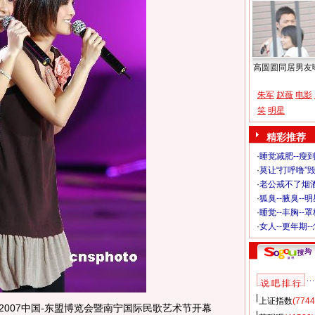
高圆圆同居男友
朱军
赵薇
电影
笑
明星
精彩推荐
·
睡觉减肥--瘦到
·
莫让“打呼噜”
·
老公戒不了烟酒
·
狐臭--腋臭--
·
睡觉--丰胸--
·
女人--更年期-
说 吧 排 行
上证指数
(7744
·2007中国-东盟博览会暨南宁国际民歌艺术节开幕