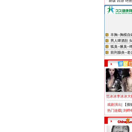
新版“西游”绝
范冰冰李冰冰大
戏剧演出
|
【搜
热门连载
|
刘烨