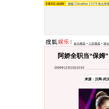
搜狐
ChinaRen
17173
焦点房
娱乐频道
>
八卦频道
>
港
阿娇全职当“保姆”
2008年12月23日10:03
来源：汉网-武