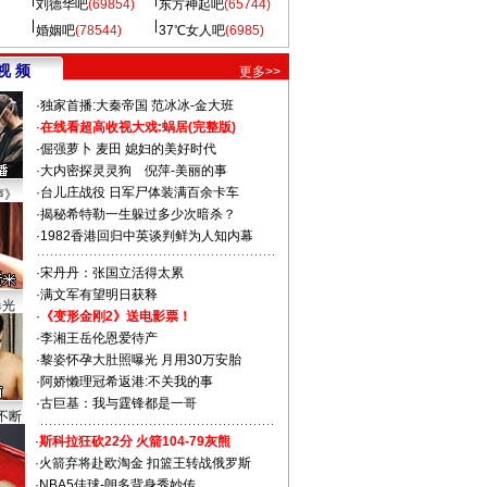
刘德华吧
(69854)
东方神起吧
(65744)
婚姻吧
(78544)
37℃女人吧
(6985)
视 频
更多>>
·
独家首播:大秦帝国
范冰冰-金大班
·
在线看超高收视大戏:
蜗居(完整版)
·
倔强萝卜
麦田
媳妇的美好时代
·
大内密探灵灵狗
倪萍-美丽的事
·
台儿庄战役 日军尸体装满百余卡车
声》
·
揭秘希特勒一生躲过多少次暗杀？
·
1982香港回归中英谈判鲜为人知内幕
·
宋丹丹：张国立活得太累
·
满文军有望明日获释
曝光
·
《变形金刚2》送电影票！
·
李湘王岳伦恩爱待产
·
黎姿怀孕大肚照曝光 月用30万安胎
·
阿娇懒理冠希返港:不关我的事
·
古巨基：我与霆锋都是一哥
不断
·
斯科拉狂砍22分 火箭104-79灰熊
·
火箭弃将赴欧淘金 扣篮王转战俄罗斯
·
NBA5佳球-朗多背身秀妙传