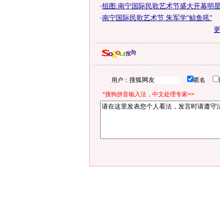
·
组图:南宁国际民歌艺术节盛大开幕明
·
南宁国际民歌艺术节 朱军学"鲸鱼吼"
用户：
匿名
*搜狗拼音输入法，中文处理专家>>