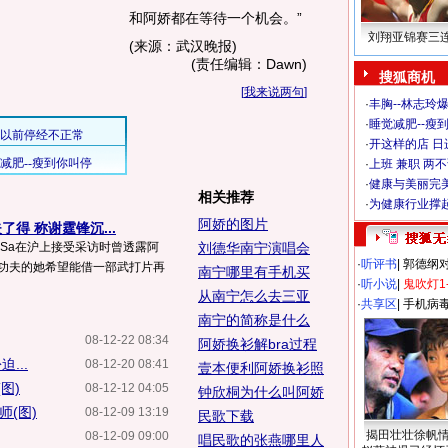
和阿娇都在等待一个机会。”
刘翔亚锦赛三
(来源：武汉晚报)
(责任编辑：Dawn)
搜狐商机
[
我来说两句
]
·
丰胸--林志玲
·
睡觉减肥--瘦到
·
开这样的店 日进
·
上班 兼职 两
·
健康与美丽完
相关推荐
·
为健康行业撑
阿娇的图片
得 称谢霆锋沉...
阿Sa在沪上接受采访时曾透露阿
刘德华南宁演唱会
·
听评书
|
郭德纲
国功夫的她希望能借一部武打片再
南宁哪里有手机买
·
听小说
|
鬼吹灯1
从南宁怎么去三亚
·
共享区
|
手机病
南宁的简称是什么
08-12-22 08:34
阿娇换衫解bra过程
...
08-12-20 08:41
壹本便利阿娇换衫照
图)
08-12-12 04:05
钟欣桐为什么叫阿娇
师(图)
08-12-09 13:19
民歌下载
揭田壮壮徐帆
08-12-09 09:00
唱民歌的张燕哪里人