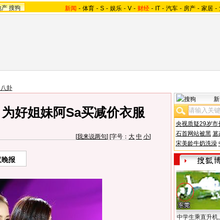
地产
搜狗
新闻
-
体育
-
S
-
娱乐
-
V
-
财经
-
IT
-
汽车
-
房产
-
家居
-
台八卦
新
 为好姐妹阿Sa买减价衣服
央视质疑29岁市
石首网站被黑
篡
[
我来说两句
] [字号：
大
中
小
]
宋美龄牛奶洗澡
汉晚报
中学生乘直升机