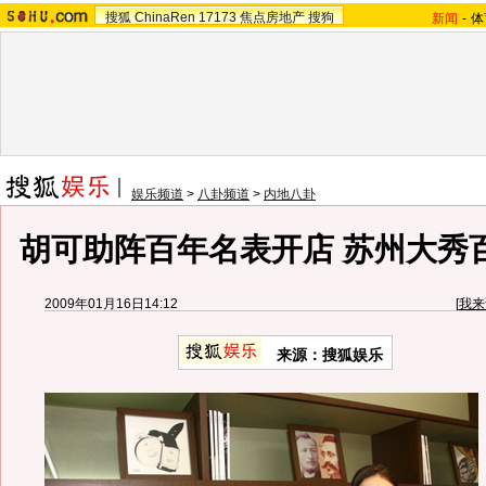
搜狐
ChinaRen
17173
焦点房地产
搜狗
新闻
-
体
娱乐频道
>
八卦频道
>
内地八卦
胡可助阵百年名表开店 苏州大秀百
2009年01月16日14:12
[
我来
来源：搜狐娱乐