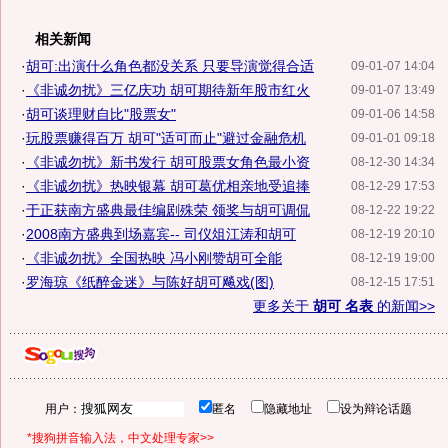
相关新闻
·
胡可:出演什么角色都没关系 只要导演觉得合适
09-01-07 14:04
·
《非诚勿扰》三亿庆功 胡可期待新年股市红火
09-01-07 13:49
·
胡可谈理财自比"股票女"
09-01-06 14:58
·
玩股票赚得百万 胡可"适可而止"避过金融危机
09-01-01 09:18
·
《非诚勿扰》新书发行 胡可股票女角色最小资
08-12-30 14:34
·
《非诚勿扰》热映银幕 胡可葛优相亲地受追捧
08-12-29 17:53
·
于正获南方盛典最佳编剧殊荣 领奖与胡可调侃
08-12-22 19:22
·
2008南方盛典到场嘉宾-- 司仪俎江涛和胡可
08-12-19 20:10
·
《非诚勿扰》全国热映 冯小刚赞胡可全能
08-12-19 19:00
·
罗海琼《纸醉金迷》与陈好胡可飚戏(图)
08-12-15 17:51
更多关于
胡可 名表
的新闻>>
用户：
匿名
隐藏地址
设为辩论话题
*搜狗拼音输入法，中文处理专家>>