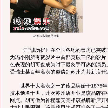
胡可与品牌高层合影
《非诚勿扰》在全国各地的票房已突破
为冯小刚所有贺岁片中首部突破三亿的影片
色表现的胡可也成为时下最炙手可热的演员
受瑞士某百年名表的邀请到苏州为其新店开
世界十大名表之一的该品牌始于1875年
技术驰名于世，此次苏州店开业是该品牌在中
网点。胡可做为神秘嘉宾亮相该品牌新店开
大批市民围观。该品牌更为胡可准备了一块