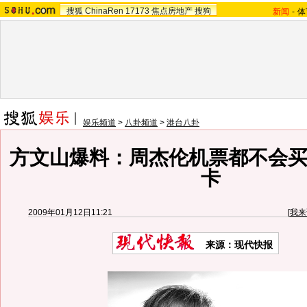
搜狐
ChinaRen
17173
焦点房地产
搜狗
新闻
-
体
娱乐频道
>
八卦频道
>
港台八卦
方文山爆料：周杰伦机票都不会买
卡
2009年01月12日11:21
[
我来
来源：现代快报