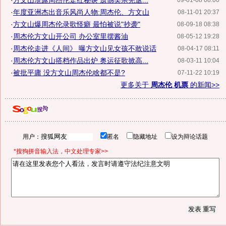
·
方文山泄露周杰伦走红秘诀 遗憾吴宗宪退...
09-01-08 08:00
·
年度亚洲杰出音乐风尚人物:周杰伦、方文山
08-11-01 20:37
·
方文山爆周杰伦录歌怪癖 最怕被说"抄袭"
08-09-18 08:38
·
周杰伦方文山开公司 办公室里摆酱油
08-05-12 19:28
·
周杰伦走进《人间》 曝方文山见女孩不敢说话
08-04-17 08:11
·
周杰伦方文山搭档作品出炉 奥运征歌掀高...
08-03-11 10:04
·
被批平庸 没方文山周杰伦啥都不是?
07-11-22 10:19
更多关于
周杰伦 机票
的新闻>>
用户：
匿名
隐藏地址
设为辩论话题
*搜狗拼音输入法，中文处理专家>>