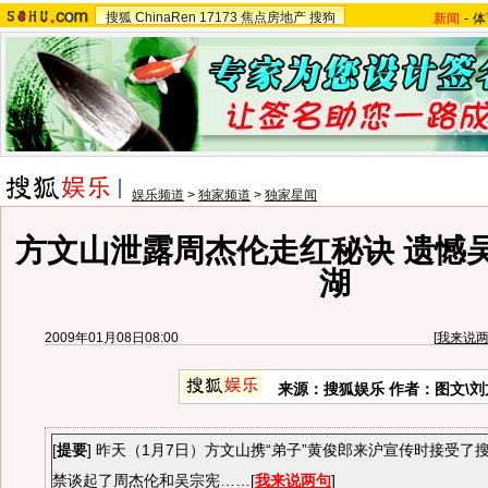
搜狐
ChinaRen
17173
焦点房地产
搜狗
新闻
-
体
娱乐频道
>
独家频道
>
独家星闻
方文山泄露周杰伦走红秘诀 遗憾
湖
2009年01月08日08:00
[
我来说
来源：搜狐娱乐 作者：图文\刘
[
提要
] 昨天（1月7日）方文山携“弟子”黄俊郎来沪宣传时接受了
禁谈起了周杰伦和吴宗宪……[
我来说两句
]