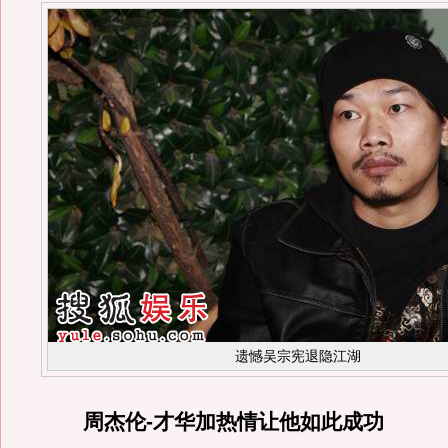
遗憾吴宗宪退隐江湖
周杰伦-才华加热情让他如此成功