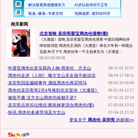
相关新闻
北京首映 吴宗宪耍宝周杰伦泄密(图)
《大灌篮》首映,吴宗宪耍宝周杰伦泄密 中国日报网站环
球在线消息:周杰伦主演的《大灌篮》将在大年初一和观众
见面.昨天下午,周杰伦等一干主创来京为《大灌篮...
08-02-05 08:06
·
年度亚洲杰出音乐风尚人物:周杰伦、方文山
08-11-01 20:37
·
周杰伦走进《人间》 曝方文山见女孩不敢说话
08-04-17 08:11
·
吴宗宪回应漏税事件 调侃周杰伦再买悍马
08-02-19 09:48
·
周杰伦吴宗宪等2月4号将到北京宣传《大灌篮》
08-01-28 12:17
·
被批平庸 没方文山周杰伦啥都不是?
07-11-22 10:19
·
吴宗宪点评乐坛情侣:蔡依林更适合周杰伦(图)
07-05-04 13:12
·
快讯:周杰伦多谢导演及方文山
07-04-15 21:11
更多关于
周杰伦 吴宗宪
的新闻>>