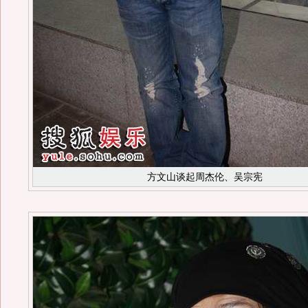
方文山谈起周杰伦、吴宗宪