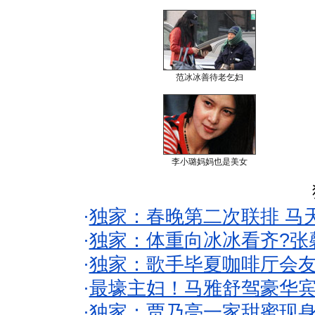
范冰冰善待老乞妇
李小璐妈妈也是美女
·
独家：春晚第二次联排 马
·
独家：体重向冰冰看齐?张
·
独家：歌手毕夏咖啡厅会友
·
最壕主妇！马雅舒驾豪华
·
独家：贾乃亮一家甜蜜现身