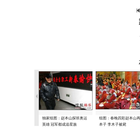
独家组图：赵本山探班奥运
组图：春晚四彩赵本山
英雄 冠军都成追星族
本子 李木子被毙