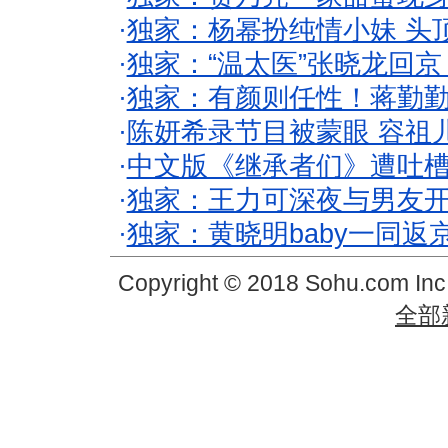
·
独家：杨幂扮纯情小妹 头
·
独家：“温太医”张晓龙回京
·
独家：有颜则任性！蒋勤
·
陈妍希录节目被蒙眼 容祖
·
中文版《继承者们》遭吐槽
·
独家：王力可深夜与男友开
·
独家：黄晓明baby一同返
Copyright © 2018 Sohu.com In
全部