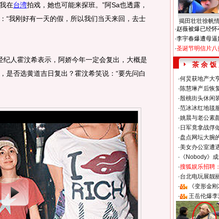
我在
台湾
拍戏，她也可能来探班。”阿Sa也透露，
：“我刚好有一天的假，所以我们当天来回，去士
揭田壮壮徐帆
·
赵薇被爆已经怀
·
李宇春爆遭母逼
·
圣诞节明信片八
纪人霍汶希表示，阿娇今年一定会复出，大概是
茶 余 饭
，是否选黄道吉日复出？霍汶希笑说：“要先问白
·
何炅获地产大亨
·
陈慧琳产后恢复
·
殷桃街头休闲装
·
范冰冰红地毯
·
姚晨与老公素
·
日军竟拿战俘
·
盘点网坛大腕
·
美女办公室遭
·
《Nobody》
·
搜狐娱乐招聘
·
台北电玩展靓丽S
·
《变形金刚
·
王岳伦爆李