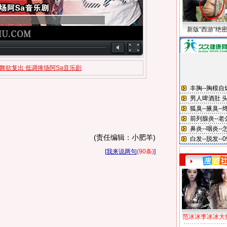
新版“西游”绝
舞欲复出 低调捧场阿Sa音乐剧
(责任编辑：小肥羊)
[
我来说两句
(90条)
]
范冰冰李冰冰大