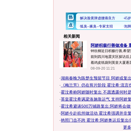
相关新闻
阿娇积极行善做准备 霍
钟欣桐近日积极行善,希望
前到四川地震灾区探访后,
着鸡皮纸袋到英皇大厦逐层楼
08-09-20 11:21
·
湖南春晚为陈楚生预留节目 阿娇或复出亮
·
《梅兰芳》仍在剪片阶段 霍汶希:流言
·
霍汶希称阿娇随时复出 不愿透露何时是适
·
英皇霍汶希讽梁洛施靠运气 支持阿娇复
·
霍汶希避谈500万铺路复出:阿娇将会
·
阿娇今赴杭州做活动 霍汶希强调并非复
·
艳照门击不跨 霍汶希:阿娇奥运后复出(
更