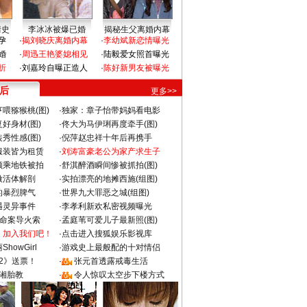
情史
李冰冰被爆已婚
揭秘生父离婚内幕
孕
·
揭刘晓庆离婚内幕
·
李幼斌新恋情曝光
婚
·
周迅王艳婆媳相见
·
陆毅爱女照首曝光
折
·
刘嘉玲自曝正造人
·
陈好新男友被曝光
 后
更多>>
喂猕猴桃(图)
·
独家：章子怡带妈妈看电影
好身材(图)
·
佟大为马伊琍再度牵手(图)
秀性感(图)
·
倪萍赵忠祥十年后再携手
服装皆为租赁
·
刘涛富豪老公为家产求生子
颜乘地铁被拍
·
舒淇醉酒瞬间惨被抓拍(图)
做活体解剖
·
实拍漂亮的地摊西施(组图)
的暴烈脾气
·
世界九大罪恶之城(组图)
遇灵异事件
·
李孝利新欢私密视频曝光
成命案导火索
·
孟庭苇可爱儿子最新照(图)
：加入我们吧！
·
点击进入搜狐娱乐影视库
howGirl
·
游戏史上最般配的十对情侣
2》送票！
·
张元首透露戒毒生活
湘胎教
·
令人惊叹太空步下楼方式