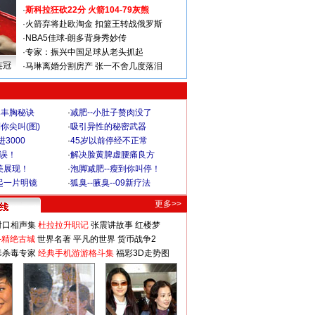
·
斯科拉狂砍22分 火箭104-79灰熊
·
火箭弃将赴欧淘金 扣篮王转战俄罗斯
·
NBA5佳球-朗多背身秀妙传
·
专家：振兴中国足球从老头抓起
连冠
·
马琳离婚分割房产 张一不舍几度落泪
爆丰胸秘诀
·
减肥--小肚子赘肉没了
你尖叫(图)
·
吸引异性的秘密武器
3000
·
45岁以前停经不正常
不误！
·
解决脸黄脾虚腰痛良方
美展现！
·
泡脚减肥--瘦到你叫停！
起一片明镜
·
狐臭--腋臭--09新疗法
更多>>
对口相声集
杜拉拉升职记
张震讲故事
红楼梦
-精绝古城
世界名著
平凡的世界
货币战争2
毒杀毒专家
经典手机游游格斗集
福彩3D走势图