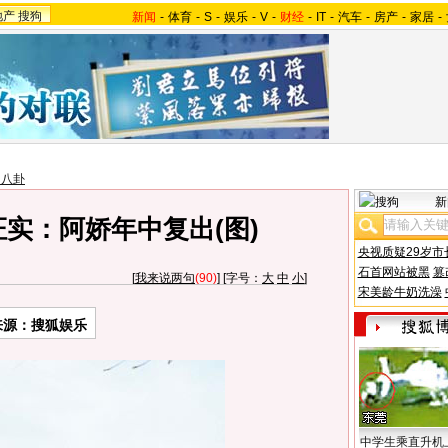
地产
搜狗
新闻
-
体育
-
S
-
娱乐
-
V
-
财经
-
IT
-
汽车
-
房产
-
家居
-
台八卦
新
实：阿娇年中复出(图)
央视质疑29岁市
石首网站被黑
篡
[
我来说两句
(90)
] [字号：
大
中
小
]
宋美龄牛奶洗澡
来源：搜狐娱乐
中学生乘直升机