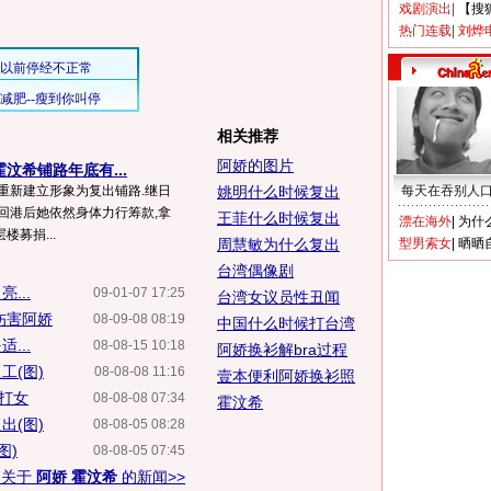
戏剧演出
|
【搜
热门连载
|
刘烨
相关推荐
阿娇的图片
汶希铺路年底有...
重新建立形象为复出铺路.继日
姚明什么时候复出
每天在吞别人
回港后她依然身体力行筹款,拿
王菲什么时候复出
漂在海外
|
为什
募捐...
周慧敏为什么复出
型男索女
|
晒晒
台湾偶像剧
...
09-01-07 17:25
台湾女议员性丑闻
伤害阿娇
08-09-08 08:19
中国什么时候打台湾
...
08-08-15 10:18
阿娇换衫解bra过程
工(图)
08-08-08 11:16
壹本便利阿娇换衫照
做打女
08-08-08 07:34
霍汶希
出(图)
08-08-05 08:28
图)
08-08-05 07:45
多关于
阿娇 霍汶希
的新闻>>