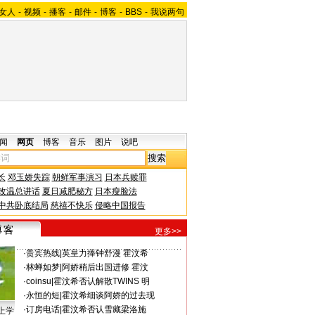
女人
-
视频
-
播客
-
邮件
-
博客
-
BBS
-
我说两句
闻
网页
博客
音乐
图片
说吧
长
邓玉娇失踪
朝鲜军事演习
日本兵赎罪
改温总讲话
夏日减肥秘方
日本瘦脸法
中共卧底结局
慈禧不快乐
侵略中国报告
更多>>
·
贵宾热线
|
英皇力捧钟舒漫 霍汶希
·
林蝉如梦
|
阿娇稍后出国进修 霍汶
·
coinsu
|
霍汶希否认解散TWINS 明
·
永恒的短
|
霍汶希细谈阿娇的过去现
·
订房电话
|
霍汶希否认雪藏梁洛施
上学