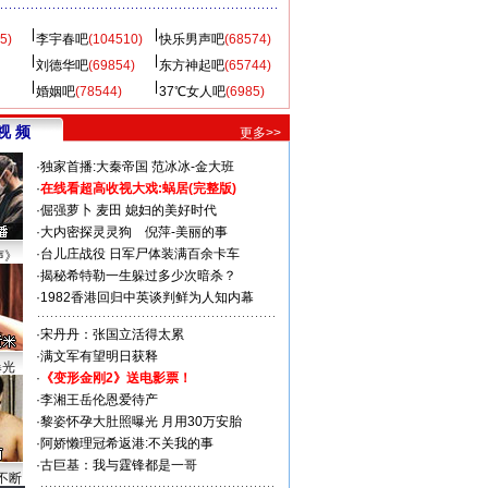
5)
李宇春吧
(104510)
快乐男声吧
(68574)
刘德华吧
(69854)
东方神起吧
(65744)
婚姻吧
(78544)
37℃女人吧
(6985)
视 频
更多>>
·
独家首播:大秦帝国
范冰冰-金大班
·
在线看超高收视大戏:
蜗居(完整版)
·
倔强萝卜
麦田
媳妇的美好时代
·
大内密探灵灵狗
倪萍-美丽的事
·
台儿庄战役 日军尸体装满百余卡车
声》
·
揭秘希特勒一生躲过多少次暗杀？
·
1982香港回归中英谈判鲜为人知内幕
·
宋丹丹：张国立活得太累
·
满文军有望明日获释
曝光
·
《变形金刚2》送电影票！
·
李湘王岳伦恩爱待产
·
黎姿怀孕大肚照曝光 月用30万安胎
·
阿娇懒理冠希返港:不关我的事
·
古巨基：我与霆锋都是一哥
不断