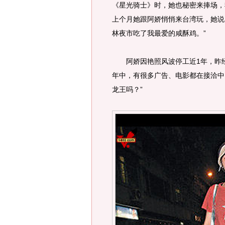
《星光骑士》时，她也秘密来捧场，
上个月她跟阿娇悄悄来台湾玩，她说
林夜市吃了我最爱的咸酥鸡。”
阿娇因艳照风波停工近1年，昨经
年中，有很多广告、电影都在接洽中
龙王吗？”