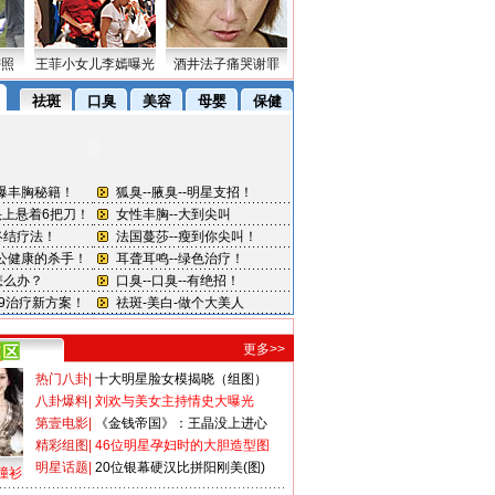
密照
王菲小女儿李嫣曝光
酒井法子痛哭谢罪
更多>>
热门八卦
|
十大明星脸女模揭晓（组图）
八卦爆料
|
刘欢与美女主持情史大曝光
第壹电影
|
《金钱帝国》：王晶没上进心
精彩组图
|
46位明星孕妇时的大胆造型图
明星话题
|
20位银幕硬汉比拼阳刚美(图)
撞衫