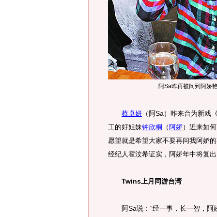
阿Sa昨再被问到阿娇
蔡卓妍
（阿Sa）昨来台为新戏
工的好姐妹
钟欣桐
（
阿娇
）近来如何
愿望就是希望大家不要再问我阿娇的
经纪人霍汶希证实，阿娇年中将复出
Twins上月同游台湾
阿Sa说：“经一事，长一智，阿