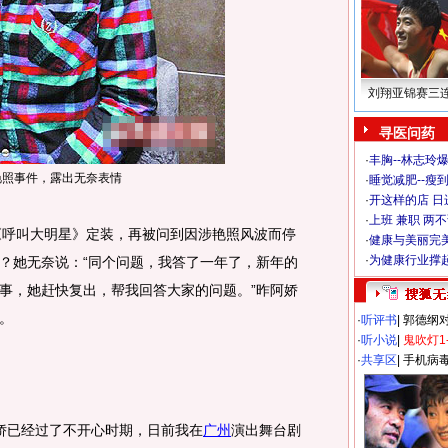
刘翔亚锦赛三
寻医问药
·
丰胸--林志玲
艳照事件，露出无奈表情
·
睡觉减肥--瘦到
·
开这样的店 日进
·
上班 兼职 两
《呼叫大明星》定装，再被问到因涉艳照风波而停
·
健康与美丽完
·
为健康行业撑
？她无奈说：“同个问题，我答了一年了，新年的
事，她赶快复出，帮我回答大家的问题。”昨阿娇
。
·
听评书
|
郭德纲
·
听小说
|
鬼吹灯1
·
共享区
|
手机病
娇已经过了不开心时期，日前我在
广州
演出舞台剧