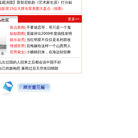
狐观演团】普契尼歌剧《艺术家生涯》打分贴
电影里15位大牌女星美图大盘点（组图）
更多>>
焦点新闻
|
不要迷恋哥，哥只是一个鬼
贴贴图图
|
英媒评出2009年度搞怪发明
娱乐旮旯
|
当红明星不仅仅是名利双收
情感世界
|
后悔嫁给这样一个山西男人
型男索女
|
小糖精归来，在海边轻轻舞
口水
么出过国的人回来之后都会说中国不好
自己的旗袍照
暴雨过后天空依旧晴朗