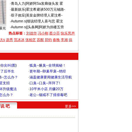
·
青岛人力
|
阿娇阿Sa发廊做头发 霍
·
最新娱乐
|
霍汶希避谈500万元铺路-
·
双子效应
|
英皇金牌经理人霍汶希-
·
Autumn s
|
细说经理人喜与悲 霍汶
·
Autumn s
|
[头条网]阿娇为供楼五劳
曝光
热点标签：
刘德华
冯小刚
蔡少芬
快乐男声
大s
选秀
范冰冰
张柏芝
苏醒
郑钧
春晚
李湘
搞
你尖叫(图)
·
狐臭--腋臭--全球揭秘！
毁了后半生
·
更年期--卵巢早衰--绝经
--怎么办？
·
涵盖健康要闻健康生活导航
明星支招
·
口臭--口臭--拜拜了!
罩杯升级魔法
·
10平米小店 月赚20万
-怎么办？
·
老公--烟戒不了排排毒吧
说 吧
更多>>