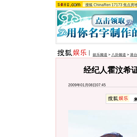
搜狐
ChinaRen
17173
焦点房
娱乐频道
>
八卦频道
>
港
经纪人霍汶希证
2009年01月08日07:45