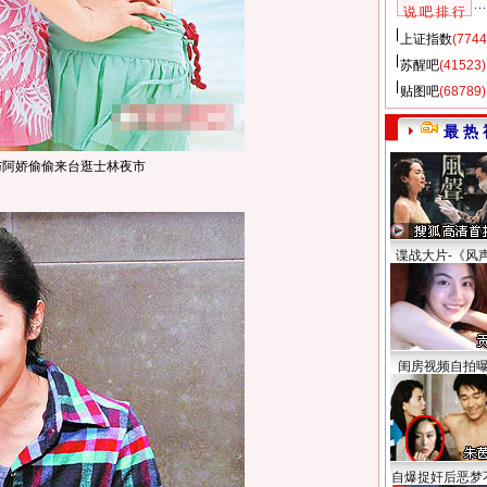
说 吧 排 行
上证指数
(7744
苏醒吧
(41523)
贴图吧
(68789)
最 热 
与阿娇偷偷来台逛士林夜市
谍战大片-《风
闺房视频自拍
自爆捉奸后恶梦