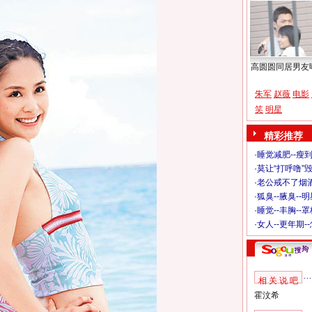
高圆圆同居男友
朱军
赵薇
电影
笑
明星
精彩推荐
·
睡觉减肥--瘦到
·
莫让“打呼噜”
·
老公戒不了烟酒
·
狐臭--腋臭--
·
睡觉--丰胸--
·
女人--更年期-
相 关 说 吧
霍汶希