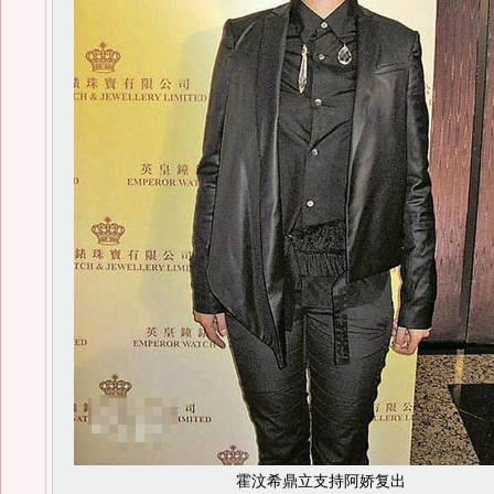
霍汶希鼎立支持阿娇复出