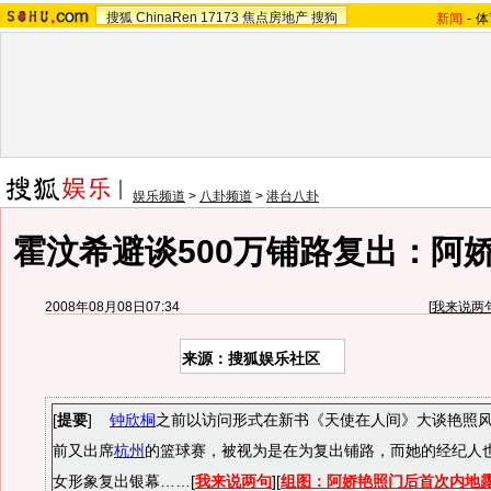
搜狐
ChinaRen
17173
焦点房地产
搜狗
新闻
-
体
娱乐频道
>
八卦频道
>
港台八卦
霍汶希避谈500万铺路复出：阿
2008年08月08日07:34
[
我来说两
来源：搜狐娱乐社区
[
提要
]
钟欣桐
之前以访问形式在新书《天使在人间》大谈艳照
前又出席
杭州
的篮球赛，被视为是在为复出铺路，而她的经纪人
女形象复出银幕……[
我来说两句
][
组图：阿娇艳照门后首次内地