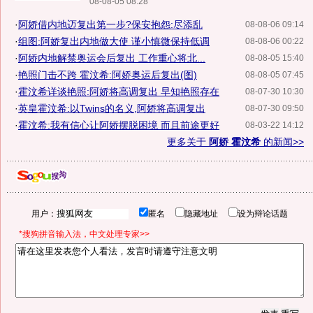
08-08-05 08:28
·
阿娇借内地迈复出第一步?保安抱怨:尽添乱
08-08-06 09:14
·
组图:阿娇复出内地做大使 谨小慎微保持低调
08-08-06 00:22
·
阿娇内地解禁奥运会后复出 工作重心将北...
08-08-05 15:40
·
艳照门击不跨 霍汶希:阿娇奥运后复出(图)
08-08-05 07:45
·
霍汶希详谈艳照:阿娇将高调复出 早知艳照存在
08-07-30 10:30
·
英皇霍汶希:以Twins的名义,阿娇将高调复出
08-07-30 09:50
·
霍汶希:我有信心让阿娇摆脱困境 而且前途更好
08-03-22 14:12
更多关于
阿娇 霍汶希
的新闻>>
用户：
匿名
隐藏地址
设为辩论话题
*搜狗拼音输入法，中文处理专家>>