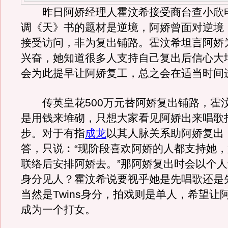
昨日阿娇经理人霍汶希接受商台查小欣
调《天》书的题材是逆境，阿娇曾面对逆境
接受访问，非为复出铺路。霍汶希坦言阿娇
兴奋，她知道很多人支持自己复出后信心大
会为此提早让阿娇复工，总之会在适当时间
传英皇花500万元替阿娇复出铺路，霍
是用钱来堆砌，只想大家看见阿娇出来唱歌
步。对于有指
成龙
以其人脉关系助阿娇复出
答，只说︰“现阶段喜欢阿娇的人都支持她
联络后安排阿娇去。”那阿娇复出时会以个
身分见人？霍汶希说要视乎她是先唱歌还是
当然是Twins身分，拍戏则是单人，希望让
成为一个打女。