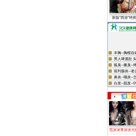
新版“西游”绝
范冰冰李冰冰大