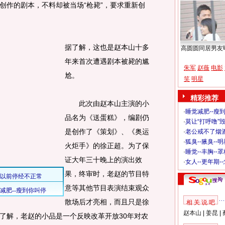
创作的剧本，不料却被当场“枪毙”，要求重新创
据了解，这也是赵本山十多
高圆圆同居男友
年来首次遭遇剧本被毙的尴
朱军
赵薇
电影
尬。
笑
明星
精彩推荐
此次由赵本山主演的小
·
睡觉减肥--瘦到
品名为《送蛋糕》，编剧仍
·
莫让“打呼噜”
是创作了《策划》、《奥运
·
老公戒不了烟酒
·
狐臭--腋臭--
火炬手》的徐正超。为了保
·
睡觉--丰胸--
证大年三十晚上的演出效
·
女人--更年期-
果，终审时，老赵的节目特
意等其他节目表演结束观众
散场后才亮相，而且只是徐
相 关 说 吧
赵本山
|
姜昆
|
了解，老赵的小品是一个反映改革开放30年对农