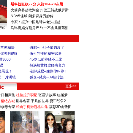
·
斯科拉狂砍22分 火箭104-79灰熊
·
火箭弃将赴欧淘金 扣篮王转战俄罗斯
·
NBA5佳球-朗多背身秀妙传
·
专家：振兴中国足球从老头抓起
连冠
·
马琳离婚分割房产 张一不舍几度落泪
爆丰胸秘诀
·
减肥--小肚子赘肉没了
你尖叫(图)
·
吸引异性的秘密武器
3000
·
45岁以前停经不正常
不误！
·
解决脸黄脾虚腰痛良方
美展现！
·
泡脚减肥--瘦到你叫停！
起一片明镜
·
狐臭--腋臭--09新疗法
更多>>
对口相声集
杜拉拉升职记
张震讲故事
红楼梦
-精绝古城
世界名著
平凡的世界
货币战争2
毒杀毒专家
经典手机游游格斗集
福彩3D走势图