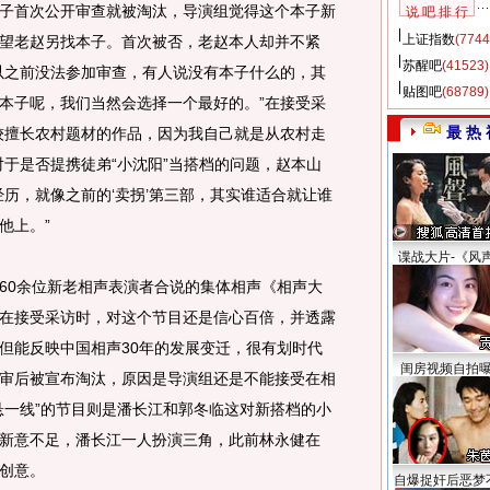
子首次公开审查就被淘汰，导演组觉得这个本子新
说 吧 排 行
上证指数
(7744
望老赵另找本子。首次被否，老赵本人却并不紧
苏醒吧
(41523)
以之前没法参加审查，有人说没有本子什么的，其
贴图吧
(68789)
本子呢，我们当然会选择一个最好的。”在接受采
最 热 
较擅长农村题材的作品，因为我自己就是从农村走
对于是否提携徒弟“小沈阳”当搭档的问题，赵本山
历，就像之前的‘卖拐’第三部，其实谁适合就让谁
他上。”
谍战大片-《风
0余位新老相声表演者合说的集体相声《相声大
在接受采访时，对这个节目还是信心百倍，并透露
但能反映中国相声30年的发展变迁，很有划时代
闺房视频自拍
审后被宣布淘汰，原因是导演组还是不能接受在相
悬一线”的节目则是潘长江和郭冬临这对新搭档的小
新意不足，潘长江一人扮演三角，此前林永健在
创意。
自爆捉奸后恶梦