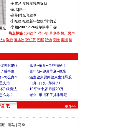
·
王雪洋
|
魔镜魔镜告诉我
·
童瑶
|
跑~~
·
高菲
|
时光飞逝啊
·
宋祖德
|
祖德新年教授“骂”的艺
·
李颖
|
2007.2.26哈尔滨半日游(
曝光
热点标签：
刘德华
冯小刚
蔡少芬
快乐男声
大s
选秀
范冰冰
张柏芝
苏醒
郑钧
春晚
李湘
搞
你尖叫(图)
·
狐臭--腋臭--全球揭秘！
毁了后半生
·
更年期--卵巢早衰--绝经
--怎么办？
·
涵盖健康要闻健康生活导航
明星支招
·
口臭--口臭--拜拜了!
罩杯升级魔法
·
10平米小店 月赚20万
-怎么办？
·
老公--烟戒不了排排毒吧
说 吧
更多>>
蔡明
|
郭达
|
马季