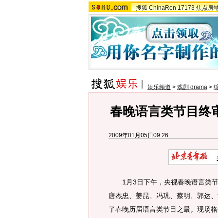
搜狐
ChinaRen
17173
焦点房
娱乐频道
>
戏剧 drama
>
春晚语言类节目终
2009年01月05日09:26
1月3日下午，央视春晚语言类节
唐杰忠、姜昆、冯巩、蔡明、郭达、
了春晚历届语言类节目之最。现场格