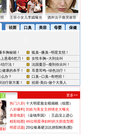
密照
王菲小女儿李嫣曝光
酒井法子痛哭谢罪
更多>>
热门八卦
|
十大明星脸女模揭晓（组图）
八卦爆料
|
刘欢与美女主持情史大曝光
第壹电影
|
《金钱帝国》：王晶没上进心
精彩组图
|
46位明星孕妇时的大胆造型图
明星话题
|
20位银幕硬汉比拼阳刚美(图)
撞衫