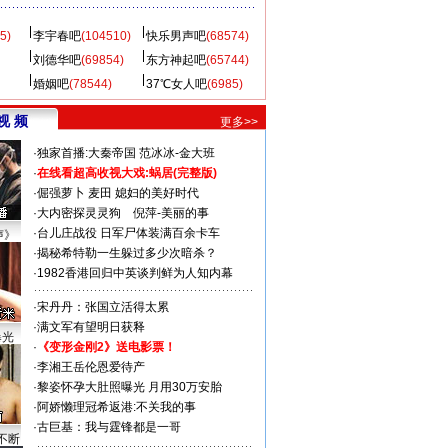
5)
李宇春吧
(104510)
快乐男声吧
(68574)
刘德华吧
(69854)
东方神起吧
(65744)
婚姻吧
(78544)
37℃女人吧
(6985)
视 频
更多>>
·
独家首播:大秦帝国
范冰冰-金大班
·
在线看超高收视大戏:
蜗居(完整版)
·
倔强萝卜
麦田
媳妇的美好时代
·
大内密探灵灵狗
倪萍-美丽的事
·
台儿庄战役 日军尸体装满百余卡车
声》
·
揭秘希特勒一生躲过多少次暗杀？
·
1982香港回归中英谈判鲜为人知内幕
·
宋丹丹：张国立活得太累
·
满文军有望明日获释
曝光
·
《变形金刚2》送电影票！
·
李湘王岳伦恩爱待产
·
黎姿怀孕大肚照曝光 月用30万安胎
·
阿娇懒理冠希返港:不关我的事
·
古巨基：我与霆锋都是一哥
不断