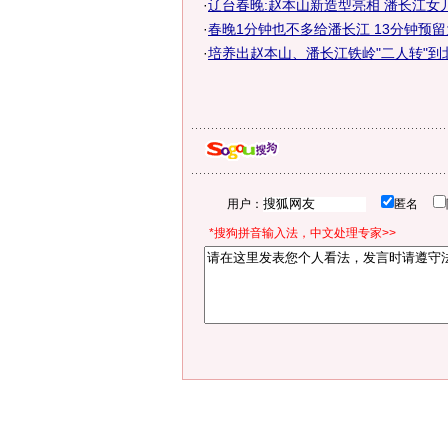
·
辽台春晚:赵本山新造型亮相 潘长江女
·
春晚1分钟也不多给潘长江 13分钟预
·
培养出赵本山、潘长江铁岭"二人转"到
用户：
匿名
*搜狗拼音输入法，中文处理专家>>