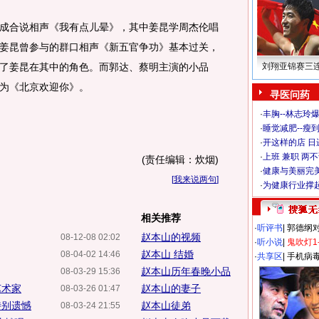
合说相声《我有点儿晕》，其中姜昆学周杰伦唱
姜昆曾参与的群口相声《新五官争功》基本过关，
了姜昆在其中的角色。而郭达、蔡明主演的小品
刘翔亚锦赛三
为《北京欢迎你》。
寻医问药
·
丰胸--林志玲
·
睡觉减肥--瘦到
·
开这样的店 日进
·
上班 兼职 两
(责任编辑：炊烟)
·
健康与美丽完
[
我来说两句
]
·
为健康行业撑
相关推荐
·
听评书
|
郭德纲
赵本山的视频
08-12-08 02:02
·
听小说
|
鬼吹灯1
赵本山 结婚
08-04-02 14:46
·
共享区
|
手机病
赵本山历年春晚小品
08-03-29 15:36
艺术家
赵本山的妻子
08-03-26 01:47
特别遗憾
赵本山徒弟
08-03-24 21:55