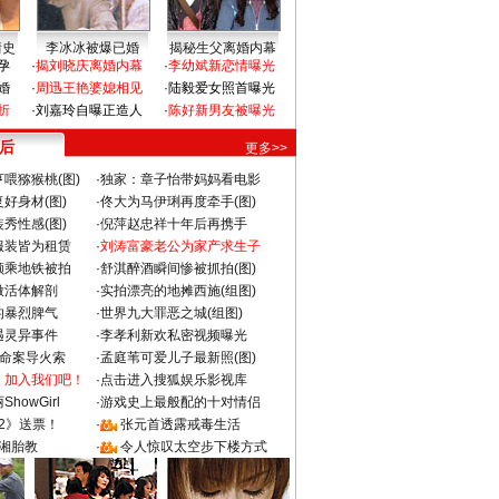
情史
李冰冰被爆已婚
揭秘生父离婚内幕
孕
·
揭刘晓庆离婚内幕
·
李幼斌新恋情曝光
婚
·
周迅王艳婆媳相见
·
陆毅爱女照首曝光
折
·
刘嘉玲自曝正造人
·
陈好新男友被曝光
 后
更多>>
喂猕猴桃(图)
·
独家：章子怡带妈妈看电影
好身材(图)
·
佟大为马伊琍再度牵手(图)
秀性感(图)
·
倪萍赵忠祥十年后再携手
服装皆为租赁
·
刘涛富豪老公为家产求生子
颜乘地铁被拍
·
舒淇醉酒瞬间惨被抓拍(图)
做活体解剖
·
实拍漂亮的地摊西施(组图)
的暴烈脾气
·
世界九大罪恶之城(组图)
遇灵异事件
·
李孝利新欢私密视频曝光
成命案导火索
·
孟庭苇可爱儿子最新照(图)
：加入我们吧！
·
点击进入搜狐娱乐影视库
howGirl
·
游戏史上最般配的十对情侣
2》送票！
·
张元首透露戒毒生活
湘胎教
·
令人惊叹太空步下楼方式