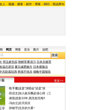
女人
-
视频
-
播客
-
邮件
-
博客
-
BBS
-
我说两句
闻
网页
博客
音乐
图片
说吧
长
邓玉娇失踪
朝鲜军事演习
日本兵赎罪
改温总讲话
夏日减肥秘方
日本瘦脸法
中共卧底结局
慈禧不快乐
侵略中国报告
更多>>
·
歌手魔
|
这是“演唱会”还是“演
·
田启文
|
加入娱乐圈必读心得（三
·
谢苗
|
息影10年,我无怨无悔!!
·
冯自立
|
后天回京
·
孙铭宇
|
北京的大雾~
上学