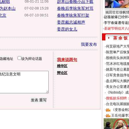
儿献唱
赵本山春晚小品下载
08-01-21 11:06
留为赵本山
春晚后李咏朱军对骂
07-02-08 15:28
揭田壮壮徐帆
北京
春晚李咏朱军打架
06-07-10 08:51
·
赵薇被爆已经怀
姜昆戴志诚相声
·
李宇春爆遭母逼
·
圣诞节明信片八
姜昆的女儿
茶 余 饭
我要发布
·
何炅获地产大亨
·
陈慧琳产后恢复
·
殷桃街头休闲装
隐藏地址
设为辩论话题
我来说两句
·
范冰冰红地毯
精华区
·
姚晨与老公素
辩论区
·
日军竟拿战俘
·
盘点网坛大腕
·
美女办公室遭
·
《Nobody》
·
搜狐娱乐招聘
·
台北电玩展靓丽S
·
《变形金刚
·
王岳伦爆李