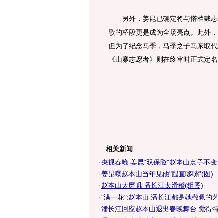
另外，姜昆已确定将与搭档戴志成
歌的桥段更是成为全场亮点。此外，
但为了纪念马季，马季之子马东取代
《山寨志愿者》则在终审时正式定名
相关新闻
·
央视春晚 姜昆"双保险"赵本山点子不变
·
姜昆曝赵本山当年见他"腿直哆嗦"(图)
·
赵本山太磨叽 潘长江太滑稽(组图)
·
"满一花":赵本山 潘长江都是她敬佩的
·
潘长江回应赵本山退出春晚舞台:觉得