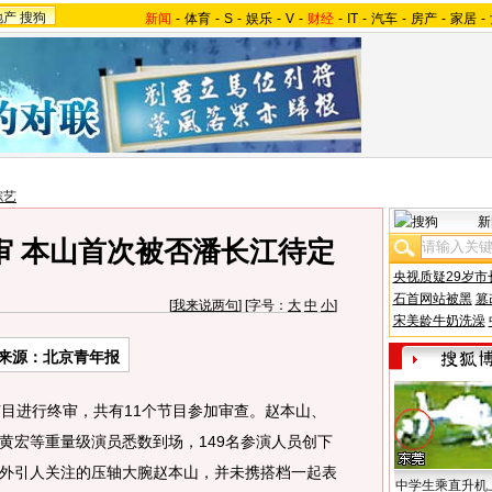
地产
搜狗
新闻
-
体育
-
S
-
娱乐
-
V
-
财经
-
IT
-
汽车
-
房产
-
家居
-
综艺
新
审 本山首次被否潘长江待定
央视质疑29岁市
石首网站被黑
篡
[
我来说两句
] [字号：
大
中
小
]
宋美龄牛奶洗澡
来源：北京青年报
目进行终审，共有11个节目参加审查。赵本山、
黄宏等重量级演员悉数到场，149名参演人员创下
外引人关注的压轴大腕赵本山，并未携搭档一起表
中学生乘直升机