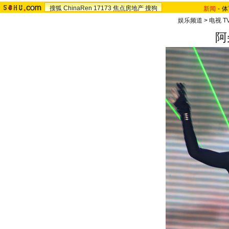
搜狐
ChinaRen
17173
焦点房地产
搜狗
新闻
-
体
娱乐频道
>
电视 T
阿