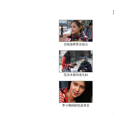
北电放榜美女如云
范冰冰善待老乞妇
李小璐妈妈也是美女