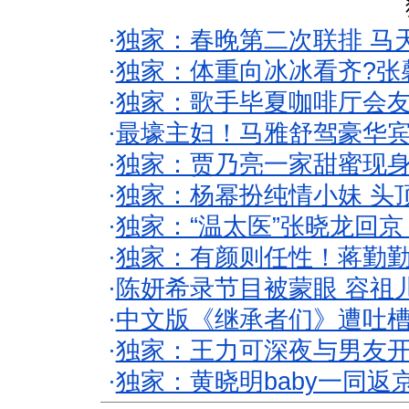
·
独家：春晚第二次联排 马
·
独家：体重向冰冰看齐?张
·
独家：歌手毕夏咖啡厅会友
·
最壕主妇！马雅舒驾豪华
·
独家：贾乃亮一家甜蜜现身
·
独家：杨幂扮纯情小妹 头
·
独家：“温太医”张晓龙回京
·
独家：有颜则任性！蒋勤
·
陈妍希录节目被蒙眼 容祖
·
中文版《继承者们》遭吐槽
·
独家：王力可深夜与男友开
·
独家：黄晓明baby一同返