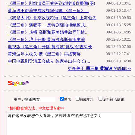
·
《黑三角》剧组演员王睿等到访搜狐直播间(图)
09-06-10 13:41
·
黄海波不俗演技成收视率保障 《黑三角》...
09-01-16 13:47
·
《我是太阳》北京收视称冠《黑三角》上海领先
09-01-15 09:53
·
《黑三角》褒贬不一 反特剧翻拍拒绝模式...
09-01-13 15:25
·
《黑三角》热播 高斯和奚美娟共叙同门情...
09-01-05 14:05
·
《黑三角》沪上开播 黄海波高斯领衔主演
08-12-25 13:21
·
电视版《黑三角》开播 黄海波"挑战"侦查科长
08-12-25 07:50
·
黄海波年末收关 携《黑三角》再战荧屏
08-12-12 17:41
·
中国电视剧导演工会成立 陈家林出任会长(...
08-06-13 14:38
更多关于
黑三角 黄海波
的新闻>>
用户：
匿名
隐藏地址
设为辩论话题
*搜狗拼音输入法，中文处理专家>>