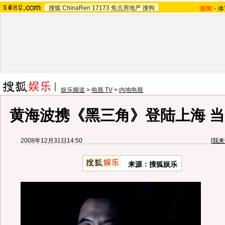
搜狐
ChinaRen
17173
焦点房地产
搜狗
新闻
-
体
娱乐频道
>
电视 TV
>
内地电视
黄海波携《黑三角》登陆上海 
2008年12月31日14:50
[
我来
来源：
搜狐娱乐