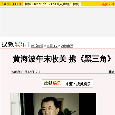
搜狐
ChinaRen
17173
焦点房地产
搜狗
新闻
-
体
娱乐频道
>
电视 TV
>
内地电视
黄海波年末收关 携《黑三角
2008年12月12日17:41
[
我来
来源：
搜狐娱乐