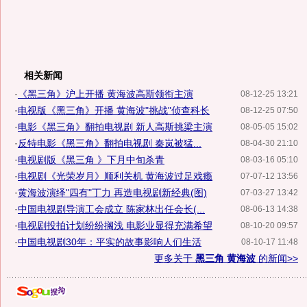
相关新闻
·
《黑三角》沪上开播 黄海波高斯领衔主演
08-12-25 13:21
·
电视版《黑三角》开播 黄海波"挑战"侦查科长
08-12-25 07:50
·
电影《黑三角》翻拍电视剧 新人高斯挑梁主演
08-05-05 15:02
·
反特电影《黑三角》翻拍电视剧 秦岚被猛...
08-04-30 21:10
·
电视剧版《黑三角 》下月中旬杀青
08-03-16 05:10
·
电视剧《光荣岁月》顺利关机 黄海波过足戏瘾
07-07-12 13:56
·
黄海波演绎"四有"丁力 再造电视剧新经典(图)
07-03-27 13:42
·
中国电视剧导演工会成立 陈家林出任会长(...
08-06-13 14:38
·
电视剧投拍计划纷纷搁浅 电影业显得充满希望
08-10-20 09:57
·
中国电视剧30年：平实的故事影响人们生活
08-10-17 11:48
更多关于
黑三角 黄海波
的新闻>>