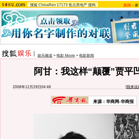
搜狐
ChinaRen
17173
焦点房地产
搜狗
新闻
-
体
娱乐频道
>
电影 Movie
>
电影新闻
阿甘：我这样“颠覆”贾平凹
2008年12月29日04:48
[
我来说
来源：华商网-华商报