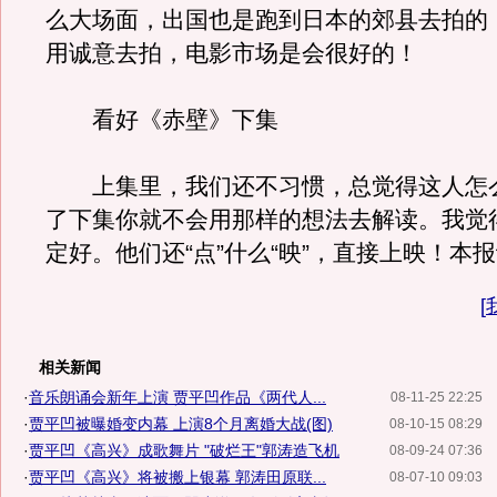
么大场面，出国也是跑到日本的郊县去拍的
用诚意去拍，电影市场是会很好的！
看好《赤壁》下集
上集里，我们还不习惯，总觉得这人怎
了下集你就不会用那样的想法去解读。我觉
定好。他们还“点”什么“映”，直接上映！本
[
相关新闻
·
音乐朗诵会新年上演 贾平凹作品《两代人...
08-11-25 22:25
·
贾平凹被曝婚变内幕 上演8个月离婚大战(图)
08-10-15 08:29
·
贾平凹《高兴》成歌舞片 "破烂王"郭涛造飞机
08-09-24 07:36
·
贾平凹《高兴》将被搬上银幕 郭涛田原联...
08-07-10 09:03