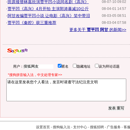
·
田原接替林嘉欣演贾平凹小说同名剧《高兴》
08-07-10 09:02
·
贾平凹《高兴》4月开拍 主演郭涛暴减10公斤
08-04-01 14:57
·
阿甘改编贾平凹小说 让电影《高兴》笑中带泪
08-03-05 08:51
·
贾平凹《秦腔》获三重推荐
08-03-04 07:58
更多关于
贾平凹 阿甘
的新闻>>
用户：
匿名
隐藏地址
设为辩论话题
*搜狗拼音输入法，中文处理专家>>
设置首页
-
搜狗输入法
-
支付中心
-
搜狐招聘
-
广告服务
-
客