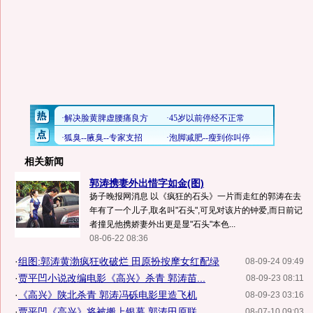
相关新闻
郭涛携妻外出惜字如金(图)
扬子晚报网消息 以《疯狂的石头》一片而走红的郭涛在去
年有了一个儿子,取名叫"石头",可见对该片的钟爱,而日前记
者撞见他携娇妻外出更是显"石头"本色...
08-06-22 08:36
·
组图:郭涛黄渤疯狂收破烂 田原扮按摩女红配绿
08-09-24 09:49
·
贾平凹小说改编电影《高兴》杀青 郭涛苗...
08-09-23 08:11
·
《高兴》陕北杀青 郭涛冯砾电影里造飞机
08-09-23 03:16
·
贾平凹《高兴》将被搬上银幕 郭涛田原联...
08-07-10 09:03