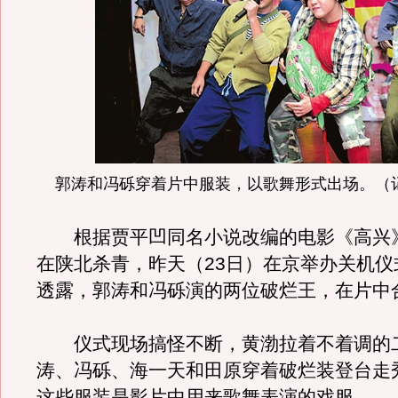
郭涛和冯砾穿着片中服装，以歌舞形式出场。（记
根据贾平凹同名小说改编的电影《高兴
在陕北杀青，昨天（23日）在京举办关机仪
透露，郭涛和冯砾演的两位破烂王，在片中
仪式现场搞怪不断，黄渤拉着不着调的
涛、冯砾、海一天和田原穿着破烂装登台走
这些服装是影片中用来歌舞表演的戏服。