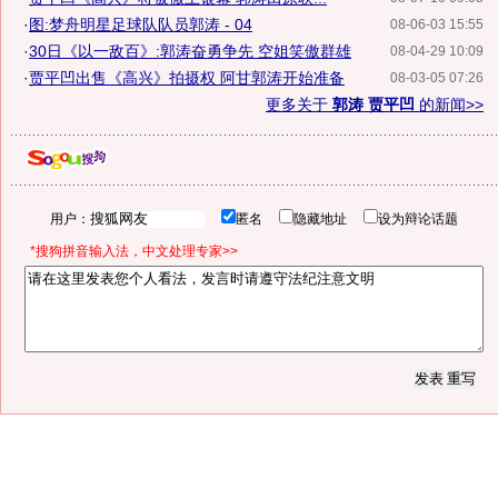
·
图:梦舟明星足球队队员郭涛 - 04
08-06-03 15:55
·
30日《以一敌百》:郭涛奋勇争先 空姐笑傲群雄
08-04-29 10:09
·
贾平凹出售《高兴》拍摄权 阿甘郭涛开始准备
08-03-05 07:26
更多关于
郭涛 贾平凹
的新闻>>
用户：
匿名
隐藏地址
设为辩论话题
*搜狗拼音输入法，中文处理专家>>