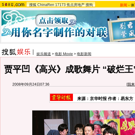
搜狐
ChinaRen
17173
焦点房地产
搜狗
新闻
-
体
娱乐频道
>
电影 Movie
>
电影新闻
贾平凹《高兴》成歌舞片 “破烂王
2008年09月24日07:36
[
我来
来源：京华时报 作者：易东方