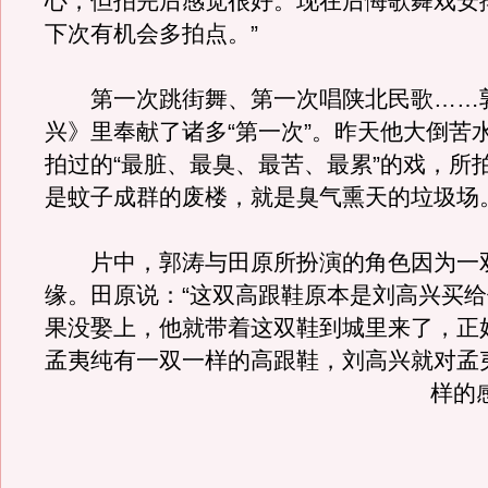
心，但拍完后感觉很好。现在后悔歌舞戏安
下次有机会多拍点。”
第一次跳街舞、第一次唱陕北民歌……
兴》里奉献了诸多“第一次”。昨天他大倒苦
拍过的“最脏、最臭、最苦、最累”的戏，所
是蚊子成群的废楼，就是臭气熏天的垃圾场
片中，郭涛与田原所扮演的角色因为一
缘。田原说：“这双高跟鞋原本是刘高兴买
果没娶上，他就带着这双鞋到城里来了，正
孟夷纯有一双一样的高跟鞋，刘高兴就对孟
样的