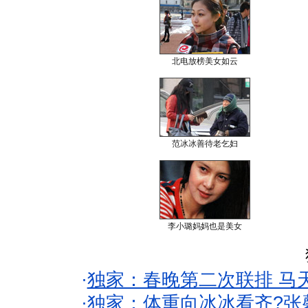
北电放榜美女如云
范冰冰善待老乞妇
李小璐妈妈也是美女
·
独家：春晚第二次联排 马
·
独家：体重向冰冰看齐?张