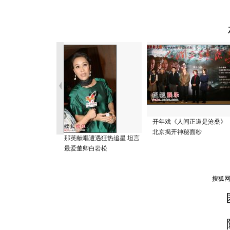
开年戏《人间正道是沧桑》
北京揭开神秘面纱
那英献唱遭遇狂热追星 坦言
最爱董卿白岩松