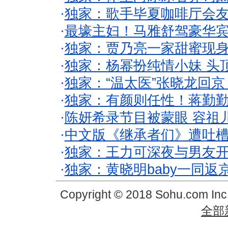
·
独家：歌手毕夏咖啡厅会友
·
最壕主妇！马雅舒驾豪华
·
独家：贾乃亮一家甜蜜现身
·
独家：杨幂扮纯情小妹 头
·
独家：“温太医”张晓龙回京
·
独家：有颜则任性！蒋勤
·
陈妍希录节目被蒙眼 容祖
·
中文版《继承者们》遭吐槽
·
独家：王力可深夜与男友开
·
独家：黄晓明baby一同返
Copyright © 2018 Sohu.com In
全部