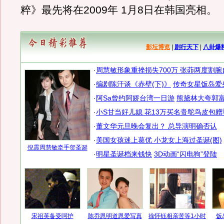
粹》最先将在2009年 1月8日在韩国亮相。
影坛博览
|
剧行天下
|
八卦爆
·
周慧敏形象重挫损失700万 张茆两度割腕
·
编剧陈汗谈《赤壁(下)》
传奇女星饭岛爱
·
阿Sa曾约阿娇台湾一日游
熊黛林大夸郭
·
小S甘当好儿媳 花13万买名贵鸵鸟皮包赠
·
董文华元旦晚会复出？ 总导演明确否认
·
美国女孩迷上葛优
小龙女上海过圣诞(图)
倪震周慧敏牵手贺圣诞
·
明星圣诞档来钱快
3D动画“闪电狗”登陆
宋祖英备受呵护
陈乔恩明道恩爱写真
徐怀钰相亲苦等1小时
饭