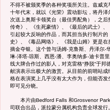
不得不被颁奖季的各种奖项所关注。兹威克
十年代末，就以《光荣》震动影坛，将丹泽
次送上奥斯卡领奖台（最佳男配角），之后
传奇》、《生死豪情》、《最后的武士》、
引起较大反响的作品，而其担当执行制片的
史》、《毒品网络》、《我是山姆》更是在
摘金夺银。这个曾与汤姆-克鲁斯、丹泽尔-
琳-泽塔-琼斯、西恩-潘、李奥纳多-迪卡普
线大牌合作过的影人，对克雷格“挣脱”于邦
献演表示出极大的激赏。从目前的前哨站成
格在表演奖上几乎没有太大作为，但能否发
即可见分晓。
本片由Bedford Falls 和Grosvenor P
司联合出品，派拉蒙分属机构负责全球发行