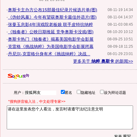
·
奥斯卡主办方公布15部最佳纪录片候选片单(图)
08-11-19 14:34
·
《伪钞风暴》今年有望获奥斯卡最佳外语片(图)
08-11-04 14:37
·
张曼玉息影4年演戏院老板娘 联手皮特抗纳粹
08-11-03 08:45
·
《独奏者》公映日期推延 竞争奥斯卡没戏(图)
08-10-20 10:12
·
奥斯卡热门《独奏者》揭幕美国电影学会影展
08-09-25 10:51
·
克雷格《挑战纳粹》为美国电影学会影展闭幕
08-09-18 11:25
·
丹尼尔-克雷格分身有术《挑战纳粹》决战...
08-01-29 23:01
更多关于
纳粹 奥斯卡
的新闻>>
用户：
匿名
隐藏地址
设为辩论话题
*搜狗拼音输入法，中文处理专家>>