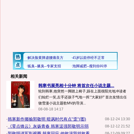
相关新闻
韩寒书展亮相十分钟 将首次任小说主题...
轮到韩寒,他突然一脚踏上椅子,踩在上面很阳光地冲读者
们灿烂一笑,左手还孩子气地一挥:"大家好!" 首次友情出任
饶雪漫小说主题歌MV的导演...
08-08-18 14:17
·
韩寒新作揶揄郭敬明 暗讽时代有点"歪"(图)
08-12-24 13:30
·
《零点锋云》灰扬青春 韩寒逞强郭敬明示弱
08-12-12 21:52
·
郭敬明进军影视圈 韩寒回应:他敢演我就敢看
08-12-09 09:27