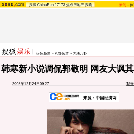
搜狐
ChinaRen
17173
焦点房地产
搜狗
新闻
-
体
娱乐频道
>
八卦频道
>
内地八卦
韩寒新小说调侃郭敬明 网友大讽其
2008年12月24日09:27
[
我来
来源：中国经济网