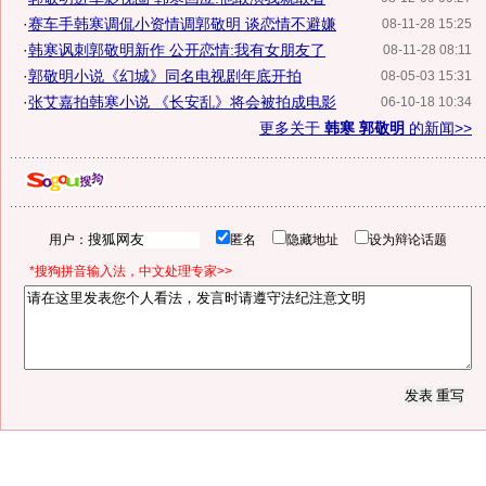
·
赛车手韩寒调侃小资情调郭敬明 谈恋情不避嫌
08-11-28 15:25
·
韩寒讽刺郭敬明新作 公开恋情:我有女朋友了
08-11-28 08:11
·
郭敬明小说《幻城》同名电视剧年底开拍
08-05-03 15:31
·
张艾嘉拍韩寒小说 《长安乱》将会被拍成电影
06-10-18 10:34
更多关于
韩寒 郭敬明
的新闻>>
用户：
匿名
隐藏地址
设为辩论话题
*搜狗拼音输入法，中文处理专家>>