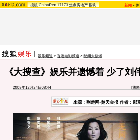
搜狐
ChinaRen
17173
焦点房地产
搜狗
新闻
-
体
娱乐频道
>
香港电影频道
>
秘闻大踢爆
《大搜查》娱乐并遗憾着 少了刘
2008年12月24日08:44
[
我来
来源：荆楚网-楚天金报 作者：邱