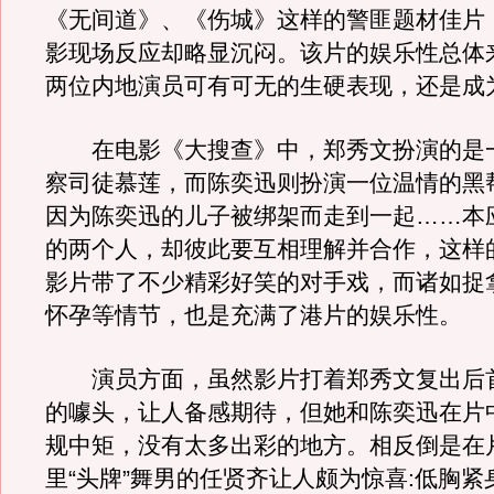
《无间道》、《伤城》这样的警匪题材佳片
影现场反应却略显沉闷。该片的娱乐性总体
两位内地演员可有可无的生硬表现，还是成
在电影《大搜查》中，郑秀文扮演的是一
察司徒慕莲，而陈奕迅则扮演一位温情的黑
因为陈奕迅的儿子被绑架而走到一起……本
的两个人，却彼此要互相理解并合作，这样
影片带了不少精彩好笑的对手戏，而诸如捉
怀孕等情节，也是充满了港片的娱乐性。
演员方面，虽然影片打着郑秀文复出后
的噱头，让人备感期待，但她和陈奕迅在片
规中矩，没有太多出彩的地方。相反倒是在
里“头牌”舞男的任贤齐让人颇为惊喜:低胸