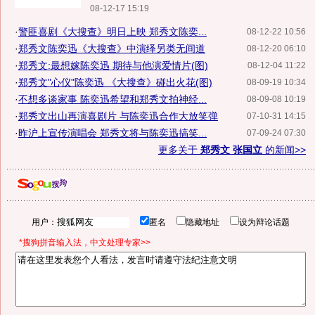
08-12-17 15:19
·
警匪喜剧《大搜查》明日上映 郑秀文陈奕...
08-12-22 10:56
·
郑秀文陈奕迅《大搜查》中演绎另类无间道
08-12-20 06:10
·
郑秀文:最想嫁陈奕迅 期待与他演爱情片(图)
08-12-04 11:22
·
郑秀文"心仪"陈奕迅 《大搜查》碰出火花(图)
08-09-19 10:34
·
不想多谈家事 陈奕迅希望和郑秀文拍神经...
08-09-08 10:19
·
郑秀文出山再演喜剧片 与陈奕迅合作大放笑弹
07-10-31 14:15
·
昨沪上宣传演唱会 郑秀文将与陈奕迅搞笑...
07-09-24 07:30
更多关于
郑秀文 张国立
的新闻>>
用户：
匿名
隐藏地址
设为辩论话题
*搜狗拼音输入法，中文处理专家>>