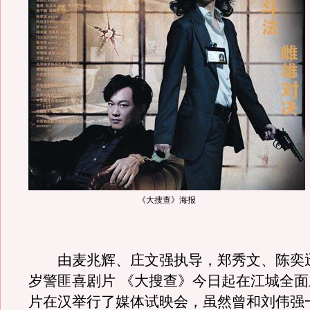
《大搜查》海报
由麦兆辉、庄文强执导，郑秀文、陈奕
岁警匪喜剧片 《大搜查》今日起在江城全
片在汉举行了媒体试映会，虽然曾和刘伟强