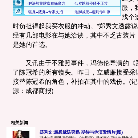
服，
找个
时负担得起我买衣服的冲动。”郑秀文透露
经有几部电影在与她洽谈，其中不乏古装片
是她的首选。
又讯由于不雅照事件，冯德伦导演的《
了陈冠希的所有镜头。昨日，立威廉接受采
接替陈冠希的角色，补拍在其中的戏份。(记者
源：成都商报)
相关新闻
郑秀文:最想嫁陈奕迅 期待与他演爱情片(图)