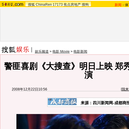
搜狐
ChinaRen
17173
焦点房地产
搜狗
新闻
-
体
娱乐频道
>
电影 Movie
>
电影新闻
警匪喜剧《大搜查》明日上映 郑
演
2008年12月22日10:56
[
我来
来源：四川新闻网-成都商