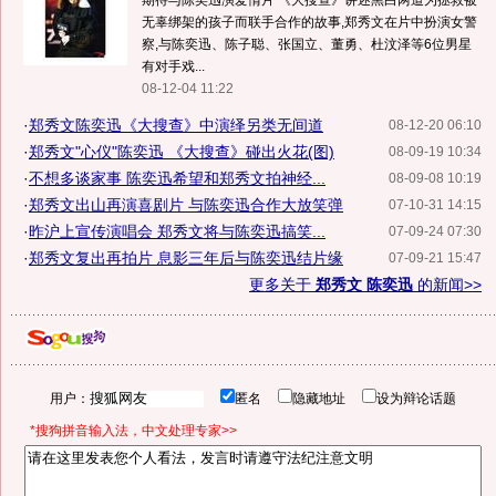
期待与陈奕迅演爱情片 《大搜查》讲述黑白两道为拯救被
无辜绑架的孩子而联手合作的故事,郑秀文在片中扮演女警
察,与陈奕迅、陈子聪、张国立、董勇、杜汶泽等6位男星
有对手戏...
08-12-04 11:22
·
郑秀文陈奕迅《大搜查》中演绎另类无间道
08-12-20 06:10
·
郑秀文"心仪"陈奕迅 《大搜查》碰出火花(图)
08-09-19 10:34
·
不想多谈家事 陈奕迅希望和郑秀文拍神经...
08-09-08 10:19
·
郑秀文出山再演喜剧片 与陈奕迅合作大放笑弹
07-10-31 14:15
·
昨沪上宣传演唱会 郑秀文将与陈奕迅搞笑...
07-09-24 07:30
·
郑秀文复出再拍片 息影三年后与陈奕迅结片缘
07-09-21 15:47
更多关于
郑秀文 陈奕迅
的新闻>>
用户：
匿名
隐藏地址
设为辩论话题
*搜狗拼音输入法，中文处理专家>>