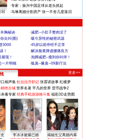
·
专家：振兴中国足球从老头抓起
连冠
·
马琳离婚分割房产 张一不舍几度落泪
爆丰胸秘诀
·
减肥--小肚子赘肉没了
你尖叫(图)
·
吸引异性的秘密武器
3000
·
45岁以前停经不正常
不误！
·
解决脸黄脾虚腰痛良方
美展现！
·
泡脚减肥--瘦到你叫停！
起一片明镜
·
狐臭--腋臭--09新疗法
更多>>
对口相声集
杜拉拉升职记
张震讲故事
红楼梦
-精绝古城
世界名著
平凡的世界
货币战争2
毒杀毒专家
经典手机游游格斗集
福彩3D走势图
情史
李冰冰被爆已婚
揭秘生父离婚内幕