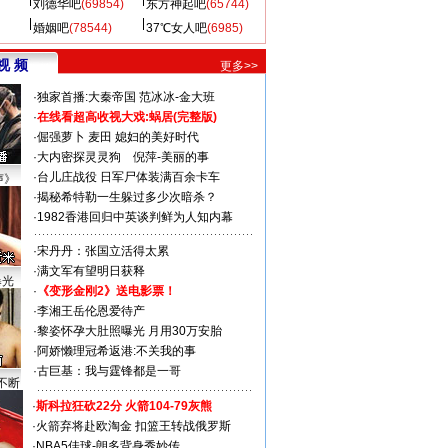
刘德华吧
(69854)
东方神起吧
(65744)
婚姻吧
(78544)
37℃女人吧
(6985)
视 频
更多>>
·
独家首播:大秦帝国
范冰冰-金大班
·
在线看超高收视大戏:
蜗居(完整版)
·
倔强萝卜
麦田
媳妇的美好时代
·
大内密探灵灵狗
倪萍-美丽的事
·
台儿庄战役 日军尸体装满百余卡车
声》
·
揭秘希特勒一生躲过多少次暗杀？
·
1982香港回归中英谈判鲜为人知内幕
·
宋丹丹：张国立活得太累
·
满文军有望明日获释
曝光
·
《变形金刚2》送电影票！
·
李湘王岳伦恩爱待产
·
黎姿怀孕大肚照曝光 月用30万安胎
·
阿娇懒理冠希返港:不关我的事
·
古巨基：我与霆锋都是一哥
不断
·
斯科拉狂砍22分 火箭104-79灰熊
·
火箭弃将赴欧淘金 扣篮王转战俄罗斯
·
NBA5佳球-朗多背身秀妙传