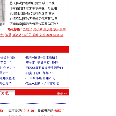
·
愚人传说
|
商标疯狂抢注,瞄上央视
·
邱军福的
|
李咏朱军争央视一哥互相
·
执照到此
|
是否代言扑朔迷离 商家
·
心情驿站
|
李咏无视规定代言某品牌
·
西南偏南
|
李咏为何骂朱军是CCTV?-
曝光
热点标签：
刘德华
冯小刚
蔡少芬
快乐男声
大s
选秀
范冰冰
张柏芝
苏醒
郑钧
春晚
李湘
搞
你尖叫(图)
·
狐臭--腋臭--全球揭秘！
毁了后半生
·
更年期--卵巢早衰--绝经
--怎么办？
·
涵盖健康要闻健康生活导航
明星支招
·
口臭--口臭--拜拜了!
罩杯升级魔法
·
10平米小店 月赚20万
-怎么办？
·
老公--烟戒不了排排毒吧
说 吧
更多>>
5)
李宇春吧
(104510)
快乐男声吧
(68574)