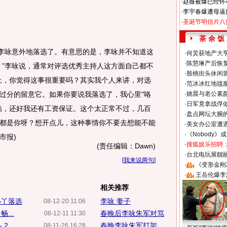
·
赵薇被爆已经怀
·
李宇春爆遭母逼
·
圣诞节明信片八
茶 余 饭
李咏意外地落选了。有意思的是，李咏并不知道这
·
何炅获地产大亨
·
陈慧琳产后恢复
？”李咏说，通常对评选优秀主持人这方面自己都不
·
殷桃街头休闲装
上，你觉得这事很重要吗？其实我个人来讲，对选
·
范冰冰红地毯
过分的留意它。如果你要说我落选了，我心里"咯
·
姚晨与老公素
·
日军竟拿战俘
贴，还好我还有工资保证。这个太正常不过，几百
·
盘点网坛大腕
都是你呀？想开点儿，这种事情你不要去想能不能
·
美女办公室遭
·
《Nobody》
市报)
·
搜狐娱乐招聘
(责任编辑：Dawn)
·
台北电玩展靓丽S
[
我来说两句
]
·
《变形金刚
·
王岳伦爆李
相关推荐
小丫落选
李咏 妻子
08-12-20 11:06
...
春晚后李咏朱军对骂
08-12-11 11:30
 2
春晚李咏朱军打架
08-11-26 16:28