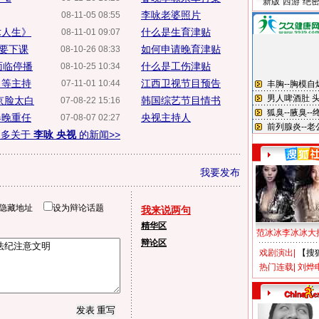
新版“西游”绝
李咏老婆照片
08-11-05 08:55
术人生》
什么是生育津贴
08-11-01 09:07
》要下课
如何申请晚育津贴
08-10-26 08:33
面临停播
什么是工伤津贴
08-10-25 10:34
甲等主持
江西卫视节目预告
07-11-01 10:44
京脸太白
韩国综艺节目情书
07-08-22 15:16
春晚重任
央视主持人
07-08-07 02:27
更多关于
李咏 央视
的新闻>>
我要发布
隐藏地址
设为辩论话题
我来说两句
精华区
范冰冰李冰冰大
辩论区
戏剧演出
|
【搜
热门连载
|
刘烨