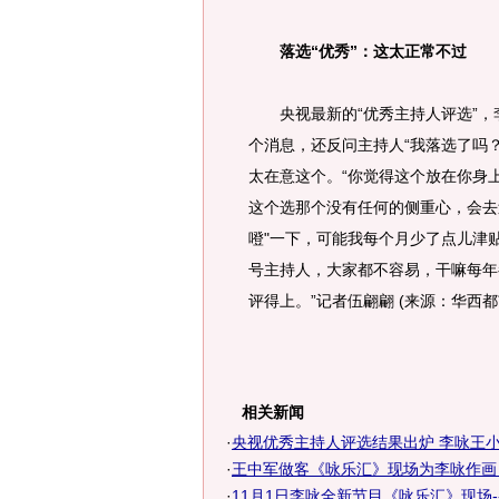
落选“优秀”：这太正常不过
央视最新的“优秀主持人评选”，
个消息，还反问主持人“我落选了吗
太在意这个。“你觉得这个放在你身
这个选那个没有任何的侧重心，会去
噔"一下，可能我每个月少了点儿津
号主持人，大家都不容易，干嘛每年
评得上。”记者伍翩翩 (来源：华西都
相关新闻
·
央视优秀主持人评选结果出炉 李咏王
·
王中军做客《咏乐汇》现场为李咏作画 畅
·
11月1日李咏全新节目《咏乐汇》现场--