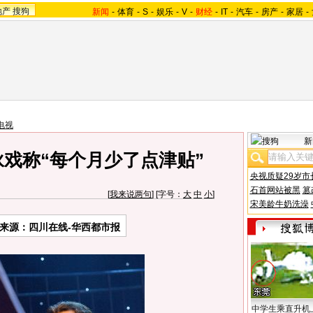
地产
搜狗
新闻
-
体育
-
S
-
娱乐
-
V
-
财经
-
IT
-
汽车
-
房产
-
家居
-
电视
新
咏戏称“每个月少了点津贴”
央视质疑29岁市
石首网站被黑
篡
[
我来说两句
] [字号：
大
中
小
]
宋美龄牛奶洗澡
来源：四川在线-华西都市报
中学生乘直升机