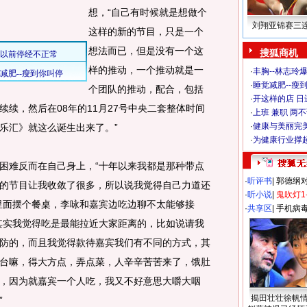
想，“自己有时候就是想做个
刘翔亚锦赛三
这样的新的节目，只是一个
想法而已，但是没有一个这
搜狐商机
样的推动，一个推动就是一
·
丰胸--林志玲
·
睡觉减肥--瘦到
个团队的推动，配合，包括
·
开这样的店 日进
续，然后在08年的11月27号中央二套整体时间
·
上班 兼职 两
·
健康与美丽完
乐汇》就这么诞生出来了。”
·
为健康行业撑
难反而在自己身上，“十年以来我都是那种带点
·
听评书
|
郭德纲
的节目让我收敛了很多，所以说我觉得自己力道还
·
听小说
|
鬼吹灯1
里面摆个餐桌，李咏和嘉宾边吃边聊不太能够接
·
共享区
|
手机病
其实我觉得吃是最能拉近大家距离的，比如说请我
防的，而且我觉得款待嘉宾我们有不同的方式，其
台嘛，得大方点，弄点菜，人辛辛苦苦来了，饿肚
，因为就嘉宾一个人吃，我又不好意思大嚼大咽
揭田壮壮徐帆
”