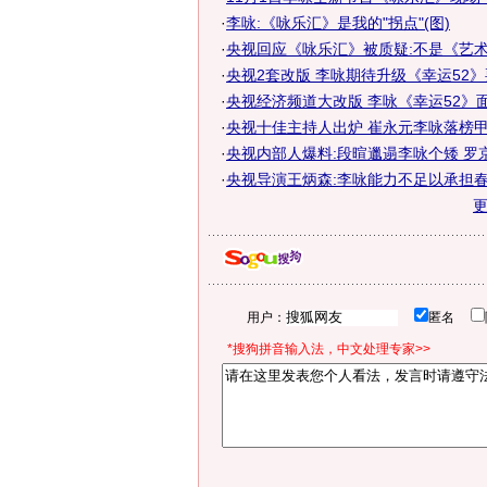
·
李咏:《咏乐汇》是我的"拐点"(图)
·
央视回应《咏乐汇》被质疑:不是《艺
·
央视2套改版 李咏期待升级《幸运52
·
央视经济频道大改版 李咏《幸运52》
·
央视十佳主持人出炉 崔永元李咏落榜
·
央视内部人爆料:段暄邋遢李咏个矮 罗
·
央视导演王炳森:李咏能力不足以承担
用户：
匿名
*搜狗拼音输入法，中文处理专家>>