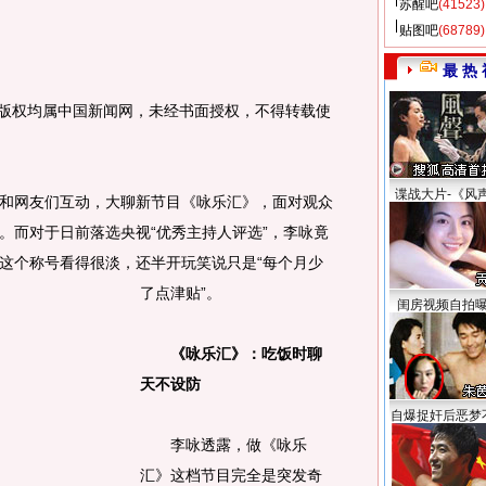
苏醒吧
(41523)
贴图吧
(68789)
最 热 
图片版权均属中国新闻网，未经书面授权，不得转载使
谍战大片-《风
网友们互动，大聊新节目《咏乐汇》，面对观众
。而对于日前落选央视“优秀主持人评选”，李咏竟
这个称号看得很淡，还半开玩笑说只是“每个月少
了点津贴”。
闺房视频自拍
《咏乐汇》：吃饭时聊
天不设防
自爆捉奸后恶梦
李咏透露，做《咏乐
汇》这档节目完全是突发奇