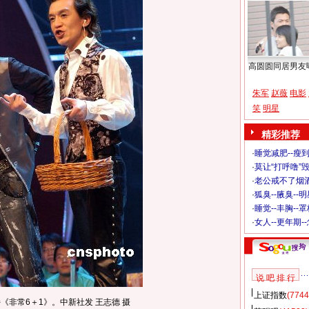
高圆圆同居男友
朱军
赵薇
电影
笑
明星
精彩推荐
·
睡觉减肥--瘦到
·
莫让“打呼噜”
·
老公戒不了烟酒
·
狐臭--腋臭--
·
睡觉--丰胸--
·
女人--更年期-
说 吧 排 行
上证指数
(7744
《非常6＋1》。中新社发 王志德 摄