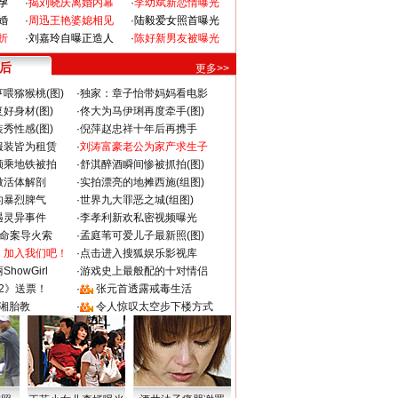
孕
·
揭刘晓庆离婚内幕
·
李幼斌新恋情曝光
婚
·
周迅王艳婆媳相见
·
陆毅爱女照首曝光
折
·
刘嘉玲自曝正造人
·
陈好新男友被曝光
 后
更多>>
喂猕猴桃(图)
·
独家：章子怡带妈妈看电影
好身材(图)
·
佟大为马伊琍再度牵手(图)
秀性感(图)
·
倪萍赵忠祥十年后再携手
服装皆为租赁
·
刘涛富豪老公为家产求生子
颜乘地铁被拍
·
舒淇醉酒瞬间惨被抓拍(图)
做活体解剖
·
实拍漂亮的地摊西施(组图)
的暴烈脾气
·
世界九大罪恶之城(组图)
遇灵异事件
·
李孝利新欢私密视频曝光
成命案导火索
·
孟庭苇可爱儿子最新照(图)
：加入我们吧！
·
点击进入搜狐娱乐影视库
howGirl
·
游戏史上最般配的十对情侣
2》送票！
·
张元首透露戒毒生活
湘胎教
·
令人惊叹太空步下楼方式