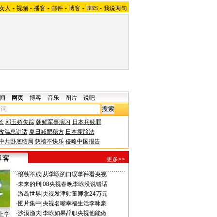
女人
-
视频
-
播客
-
邮件
-
博客
-
BBS
-
我说两句
闻
网页
博客
音乐
图片
说吧
长
邓玉娇失踪
朝鲜军事演习
日本兵赎罪
改温总讲话
夏日减肥秘方
日本瘦脸法
中共卧底结局
慈禧不快乐
侵略中国报告
更多>>
·
恨铁不成
|
从李咏的口误事件看央视
·
未来的刑
|
08央视春晚李咏没说错话
·
游岛世界
|
央视发津贴董卿拿24万元
·
图片集中
|
央视名嘴幸福生活李咏豪
·
沙漠渔夫
|
李咏如果辞职央视他能做
上学