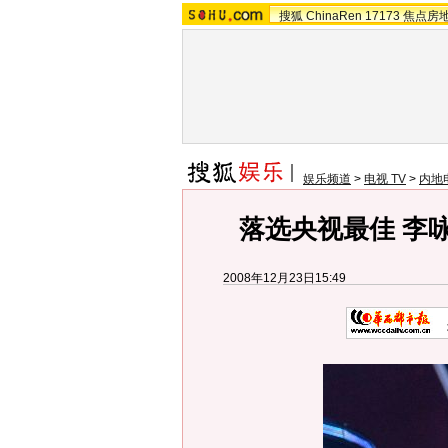
搜狐
ChinaRen
17173
焦点房
娱乐频道
>
电视 TV
>
内地
落选央视最佳 李
2008年12月23日15:49