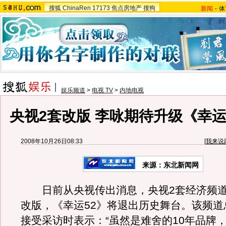
搜狐
ChinaRen
17173
焦点房地产
搜狗
新闻
-
体
娱乐频道
>
电视 TV
>
内地电视
央视2套改版 李咏期待升级《幸运
2008年10月26日08:33
[
我来说
来源：东北新闻网
日前从央视传出消息，央视2套经济频道
改版，《幸运52》将退出历史舞台。该频道
接受采访时表示：“虽然是难舍的10年品牌