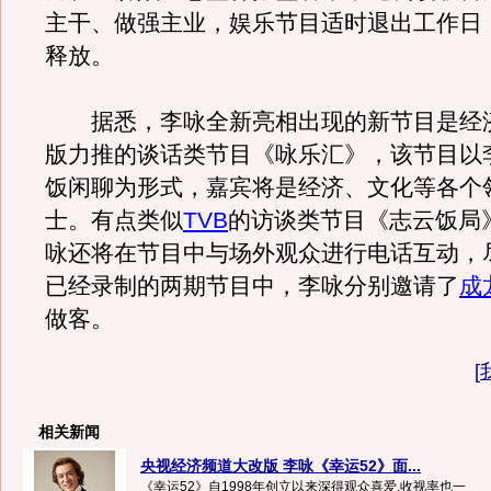
主干、做强主业，娱乐节目适时退出工作日
释放。
据悉，李咏全新亮相出现的新节目是经
版力推的谈话类节目《咏乐汇》，该节目以
饭闲聊为形式，嘉宾将是经济、文化等各个
士。有点类似
TVB
的访谈类节目《志云饭局
咏还将在节目中与场外观众进行电话互动，
已经录制的两期节目中，李咏分别邀请了
成
做客。
[
相关新闻
央视经济频道大改版 李咏《幸运52》面...
《幸运52》自1998年创立以来深得观众喜爱,收视率也一