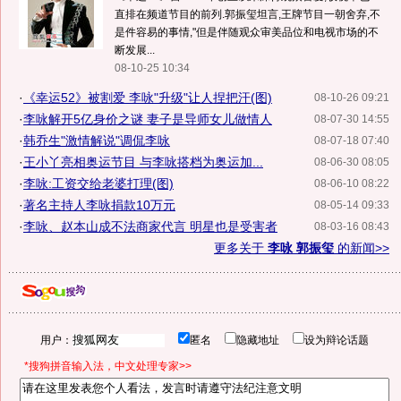
直排在频道节目的前列.郭振玺坦言,王牌节目一朝舍弃,不
是件容易的事情,"但是伴随观众审美品位和电视市场的不
断发展...
08-10-25 10:34
·
《幸运52》被割爱 李咏"升级"让人捏把汗(图)
08-10-26 09:21
·
李咏解开5亿身价之谜 妻子是导师女儿做情人
08-07-30 14:55
·
韩乔生"激情解说"调侃李咏
08-07-18 07:40
·
王小丫亮相奥运节目 与李咏搭档为奥运加...
08-06-30 08:05
·
李咏:工资交给老婆打理(图)
08-06-10 08:22
·
著名主持人李咏捐款10万元
08-05-14 09:33
·
李咏、赵本山成不法商家代言 明星也是受害者
08-03-16 08:43
更多关于
李咏 郭振玺
的新闻>>
用户：
匿名
隐藏地址
设为辩论话题
*搜狗拼音输入法，中文处理专家>>