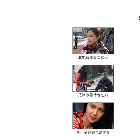
北电放榜美女如云
范冰冰善待老乞妇
李小璐妈妈也是美女