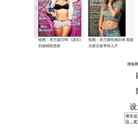
组图：布兰妮10年《滚石》
组图：布兰妮性感归来 怨前
封面精彩赏析
夫脏话多带坏儿子
设