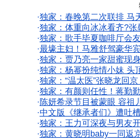
·
独家：春晚第二次联排 马
·
独家：体重向冰冰看齐?张
·
独家：歌手毕夏咖啡厅会友
·
最壕主妇！马雅舒驾豪华
·
独家：贾乃亮一家甜蜜现身
·
独家：杨幂扮纯情小妹 头
·
独家：“温太医”张晓龙回京
·
独家：有颜则任性！蒋勤
·
陈妍希录节目被蒙眼 容祖
·
中文版《继承者们》遭吐槽
·
独家：王力可深夜与男友开
·
独家：黄晓明baby一同返