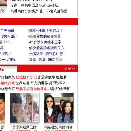
·
专家：振兴中国足球从老头抓起
连冠
·
马琳离婚分割房产 张一不舍几度落泪
爆丰胸秘诀
·
减肥--小肚子赘肉没了
你尖叫(图)
·
吸引异性的秘密武器
3000
·
45岁以前停经不正常
不误！
·
解决脸黄脾虚腰痛良方
美展现！
·
泡脚减肥--瘦到你叫停！
起一片明镜
·
狐臭--腋臭--09新疗法
更多>>
对口相声集
杜拉拉升职记
张震讲故事
红楼梦
-精绝古城
世界名著
平凡的世界
货币战争2
毒杀毒专家
经典手机游游格斗集
福彩3D走势图
情史
李冰冰被爆已婚
揭秘生父离婚内幕