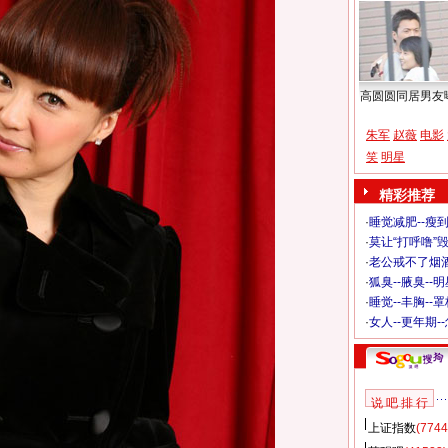
高圆圆同居男友
朱军
赵薇
电影
笑
明星
精彩推荐
·
睡觉减肥--瘦到
·
莫让“打呼噜”
·
老公戒不了烟酒
·
狐臭--腋臭--
·
睡觉--丰胸--
·
女人--更年期-
说 吧 排 行
上证指数
(7744