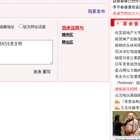
·
赵薇被爆已经怀
·
李宇春爆遭母逼
我要发布
·
圣诞节明信片八
茶 余 饭
隐藏地址
设为辩论话题
我来说两句
·
何炅获地产大亨
精华区
·
陈慧琳产后恢复
辩论区
·
殷桃街头休闲装
·
范冰冰红地毯
·
姚晨与老公素
·
日军竟拿战俘
·
盘点网坛大腕
·
美女办公室遭
·
《Nobody》
·
搜狐娱乐招聘
·
台北电玩展靓丽S
·
《变形金刚
·
王岳伦爆李