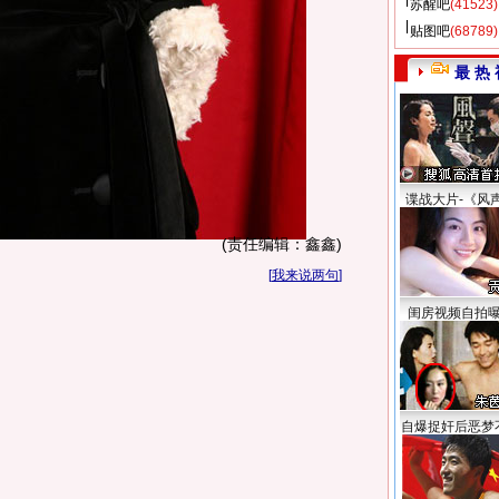
苏醒吧
(41523)
贴图吧
(68789)
最 热 
谍战大片-《风
(责任编辑：鑫鑫)
[
我来说两句
]
闺房视频自拍
自爆捉奸后恶梦