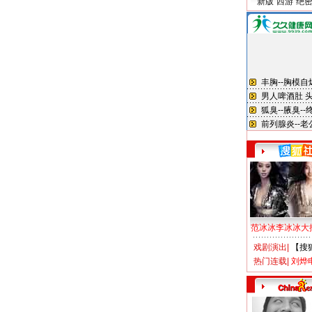
新版“西游”绝
范冰冰李冰冰大
戏剧演出
|
【搜
热门连载
|
刘烨