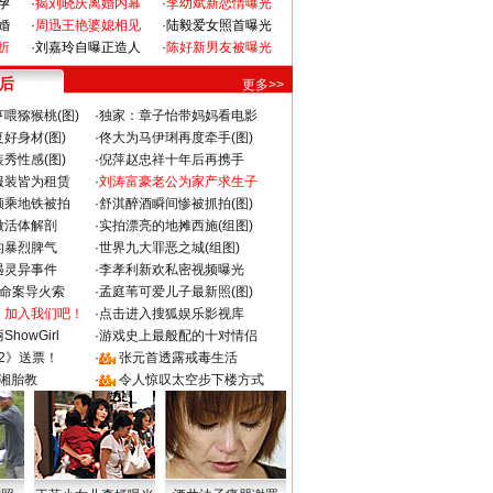
孕
·
揭刘晓庆离婚内幕
·
李幼斌新恋情曝光
婚
·
周迅王艳婆媳相见
·
陆毅爱女照首曝光
折
·
刘嘉玲自曝正造人
·
陈好新男友被曝光
 后
更多>>
喂猕猴桃(图)
·
独家：章子怡带妈妈看电影
好身材(图)
·
佟大为马伊琍再度牵手(图)
秀性感(图)
·
倪萍赵忠祥十年后再携手
服装皆为租赁
·
刘涛富豪老公为家产求生子
颜乘地铁被拍
·
舒淇醉酒瞬间惨被抓拍(图)
做活体解剖
·
实拍漂亮的地摊西施(组图)
的暴烈脾气
·
世界九大罪恶之城(组图)
遇灵异事件
·
李孝利新欢私密视频曝光
成命案导火索
·
孟庭苇可爱儿子最新照(图)
：加入我们吧！
·
点击进入搜狐娱乐影视库
howGirl
·
游戏史上最般配的十对情侣
2》送票！
·
张元首透露戒毒生活
湘胎教
·
令人惊叹太空步下楼方式