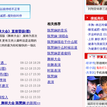
刘翔亚锦赛三
搜狐商机
相关推荐
·
丰胸--林志玲
·
睡觉减肥--瘦到
陈慧娴的音乐
林大会》直接晋级(图)
·
开这样的店 日进
国版《舞林大会》,被称为首次
陈慧娴 演唱会
·
上班 兼职 两
赛,更有主持人爆料说是这期的
陈慧娴现在干什么呢
·
健康与美丽完
主持的最为轻松愉快的一场比
陈慧娴什么时候出道
·
为健康行业撑
陈慧娴是谁俊吗
舞林大会
...
08-12-18 18:28
·
听评书
|
郭德纲
街舞表演
·
听小说
|
鬼吹灯1
(图)
08-12-18 15:20
时装表演
·
共享区
|
手机病
(图)
08-12-17 15:30
陈慧娴
"李琦
08-12-15 15:23
表演
不磨灭
08-12-15 15:19
08-12-14 09:07
演投入
08-12-11 15:33
于
舞林大会 陈慧娴
的新闻>>
揭田壮壮徐帆