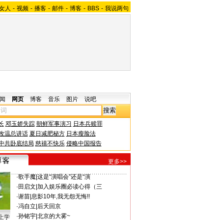
女人
-
视频
-
播客
-
邮件
-
博客
-
BBS
-
我说两句
闻
网页
博客
音乐
图片
说吧
长
邓玉娇失踪
朝鲜军事演习
日本兵赎罪
改温总讲话
夏日减肥秘方
日本瘦脸法
中共卧底结局
慈禧不快乐
侵略中国报告
更多>>
·
歌手魔
|
这是“演唱会”还是“演
·
田启文
|
加入娱乐圈必读心得（三
·
谢苗
|
息影10年,我无怨无悔!!
·
冯自立
|
后天回京
·
孙铭宇
|
北京的大雾~
上学