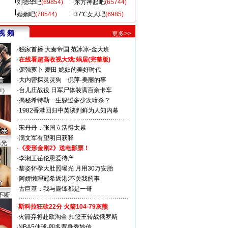
刘德华吧
(69854)
东方神起吧
(65744)
婚姻吧
(78544)
37℃女人吧
(6985)
视 频
更多>>
·
独家首播:大秦帝国
范冰冰-金大班
·
在线看超高收视大戏:
蜗居(完整版)
·
倔强萝卜
麦田
媳妇的美好时代
·
大内密探灵灵狗
倪萍-美丽的事
·
台儿庄战役 日军尸体装满百余卡车
声》
·
揭秘希特勒一生躲过多少次暗杀？
·
1982香港回归中英谈判鲜为人知内幕
·
宋丹丹：张国立活得太累
·
满文军有望明日获释
曝光
·
《变形金刚2》送电影票！
·
李湘王岳伦恩爱待产
·
黎姿怀孕大肚照曝光 月用30万安胎
·
阿娇懒理冠希返港:不关我的事
·
古巨基：我与霆锋都是一哥
不断
·
斯科拉狂砍22分 火箭104-79灰熊
·
火箭弃将赴欧淘金 扣篮王转战俄罗斯
·
NBA5佳球-朗多背身秀妙传