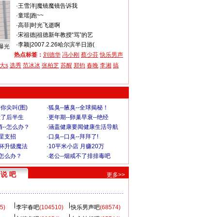
·
王雪洋
|
魔镜魔镜告诉我
·
童瑶
|
跑~~
·
高菲
|
时光飞逝啊
·
宋祖德
|
祖德新年教授“骂”的艺
·
李颖
|
2007.2.26哈尔滨半日游(
曝光
热点标签：
刘德华
冯小刚
蔡少芬
快乐男声
大s
选秀
范冰冰
张柏芝
苏醒
郑钧
春晚
李湘
搞
你尖叫(图)
·
狐臭--腋臭--全球揭秘！
毁了后半生
·
更年期--卵巢早衰--绝经
--怎么办？
·
涵盖健康要闻健康生活导航
明星支招
·
口臭--口臭--拜拜了!
罩杯升级魔法
·
10平米小店 月赚20万
-怎么办？
·
老公--烟戒不了排排毒吧
说 吧
更多>>
5)
李宇春吧
(104510)
快乐男声吧
(68574)