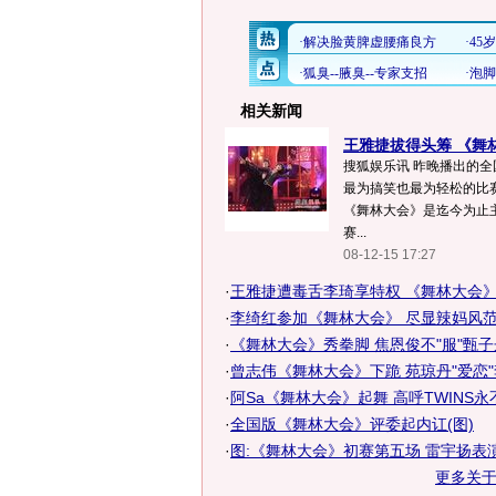
相关新闻
王雅捷拔得头筹 《舞
搜狐娱乐讯 昨晚播出的全
最为搞笑也最为轻松的比
《舞林大会》是迄今为止
赛...
08-12-15 17:27
·
王雅捷遭毒舌李琦享特权 《舞林大会》遇
·
李绮红参加《舞林大会》 尽显辣妈风范
·
《舞林大会》秀拳脚 焦恩俊不"服"甄子丹
·
曾志伟《舞林大会》下跪 苑琼丹"爱恋
·
阿Sa《舞林大会》起舞 高呼TWINS永
·
全国版《舞林大会》评委起内讧(图)
·
图:《舞林大会》初赛第五场 雷宇扬表
更多关