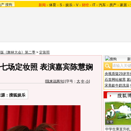
地产
搜狗
新闻
-
体育
-
S
-
娱乐
-
V
-
财经
-
IT
-
汽车
-
房产
-
家居
-
国版《舞林大会》第二季
>
定装照
新
七场定妆照 表演嘉宾陈慧娴
央视质疑29岁市
石首网站被黑
篡
[
我来说两句
] [字号：
大
中
小
]
宋美龄牛奶洗澡
来源：搜狐娱乐
中学生乘直升机