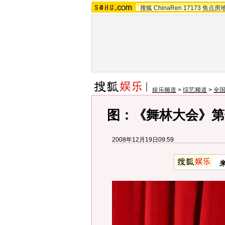
搜狐
ChinaRen
17173
焦点房
娱乐频道
>
综艺频道
>
全
图：《舞林大会》第
2008年12月19日09:59