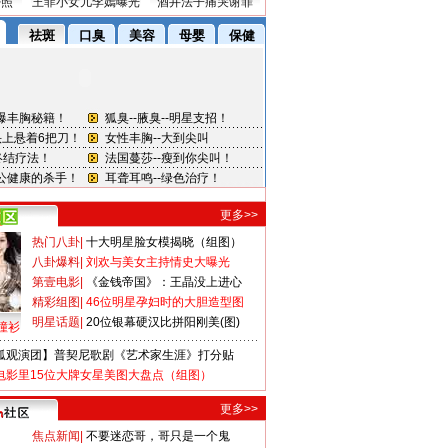
密照
王菲小女儿李嫣曝光
酒井法子痛哭谢罪
更多>>
热门八卦
|
十大明星脸女模揭晓（组图）
八卦爆料
|
刘欢与美女主持情史大曝光
第壹电影
|
《金钱帝国》：王晶没上进心
精彩组图
|
46位明星孕妇时的大胆造型图
明星话题
|
20位银幕硬汉比拼阳刚美(图)
撞衫
狐观演团】普契尼歌剧《艺术家生涯》打分贴
电影里15位大牌女星美图大盘点（组图）
更多>>
焦点新闻
|
不要迷恋哥，哥只是一个鬼