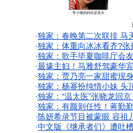
李小璐妈妈也是美女
·
独家：春晚第二次联排 马
·
独家：体重向冰冰看齐?张
·
独家：歌手毕夏咖啡厅会友
·
最壕主妇！马雅舒驾豪华
·
独家：贾乃亮一家甜蜜现身
·
独家：杨幂扮纯情小妹 头
·
独家：“温太医”张晓龙回京
·
独家：有颜则任性！蒋勤
·
陈妍希录节目被蒙眼 容祖
·
中文版《继承者们》遭吐槽