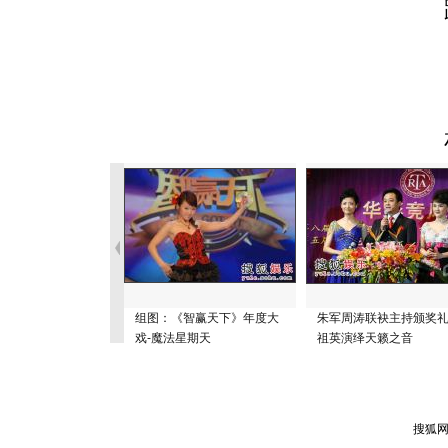
组图：《智赢天下》年度大
朱军周涛联袂主持颁奖礼
戏-魔法星期天
祖英演绎天籁之音