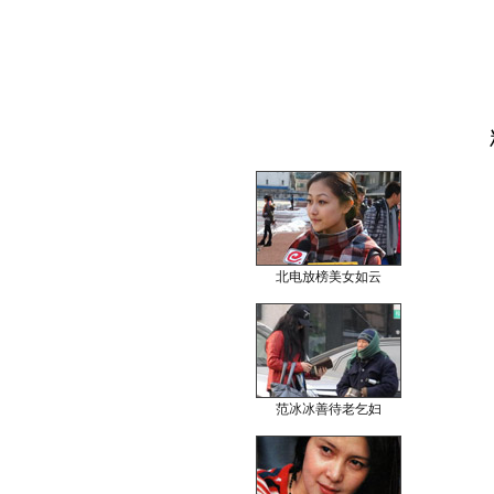
北电放榜美女如云
范冰冰善待老乞妇