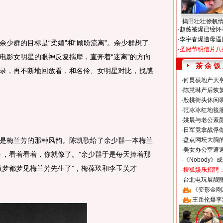
揭田壮壮徐帆
·
赵薇被爆已经怀
·
李宇春爆遭母逼
群的目标是“柔媚”和“顾盼流离”。余少群想了
·
圣诞节明信片八
电影女明星的眼神反复揣摩，直奔着“迷离”的方向
茶 余 饭
录，再不断地回放看，和名伶、女明星对比，找感
·
何炅获地产大亨
·
陈慧琳产后恢复
·
殷桃街头休闲装
·
范冰冰红地毯
·
姚晨与老公素
·
日军竟拿战俘
梅兰芳的那种风韵。陈凯歌给了余少群一本梅兰
·
盘点网坛大腕
·
美女办公室遭
生，看着看着，你就像了。”余少群于是每天捧着那
·
《Nobody》
做梦都梦见梅兰芳先生了”，梅葆玖和李玉芙才
·
搜狐娱乐招聘
·
台北电玩展靓丽S
·
《变形金刚
·
王岳伦爆李