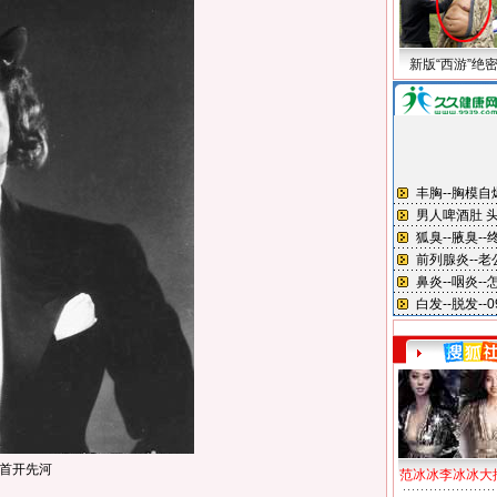
新版“西游”绝
首开先河
范冰冰李冰冰大