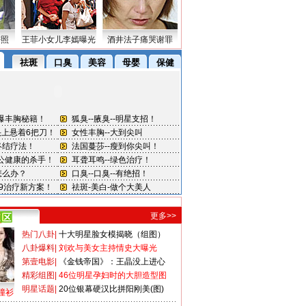
密照
王菲小女儿李嫣曝光
酒井法子痛哭谢罪
更多>>
热门八卦
|
十大明星脸女模揭晓（组图）
八卦爆料
|
刘欢与美女主持情史大曝光
第壹电影
|
《金钱帝国》：王晶没上进心
精彩组图
|
46位明星孕妇时的大胆造型图
明星话题
|
20位银幕硬汉比拼阳刚美(图)
撞衫