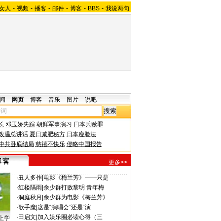
女人
-
视频
-
播客
-
邮件
-
博客
-
BBS
-
我说两句
闻
网页
博客
音乐
图片
说吧
长
邓玉娇失踪
朝鲜军事演习
日本兵赎罪
改温总讲话
夏日减肥秘方
日本瘦脸法
中共卧底结局
慈禧不快乐
侵略中国报告
更多>>
·
丑人多作
|
电影《梅兰芳》——只是
·
红楼隔雨
|
余少群打败黎明 青年梅
·
洞庭秋月
|
余少群为电影《梅兰芳》
·
歌手魔
|
这是“演唱会”还是“演
·
田启文
|
加入娱乐圈必读心得（三
上学