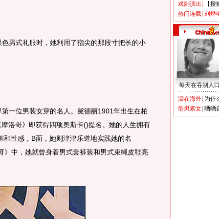
戏剧演出
|
【搜
热门连载
|
刘烨
色男式礼服时，她利用了指尖的那段寸把长的小
每天在吞别人
漂在海外
|
为什
型男索女
|
晒晒
一位男装女穿的名人。黛德丽1901年出生在柏
《摩洛哥》即获得四项奥斯卡()提名。她的人生拥有
媚和性感，B面，她则津津乐道地实践她的名
洛哥》中，她就曾身着男式套裤装和男式束绳皮鞋亮