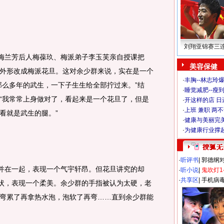
刘翔亚锦赛三
梅兰芳后人梅葆玖、梅派弟子李玉芙亲自授课把
美容保健
外形改成梅派花旦。这对余少群来说，实在是一个
·
丰胸--林志玲
那么多年的武生，一下子生生给全部拧过来。”结
·
睡觉减肥--瘦到
“我常常上身做对了，看起来是一个花旦了，但是
·
开这样的店 日进
·
上班 兼职 两
看就是武生的腿。”
·
健康与美丽完
·
为健康行业撑
·
听评书
|
郭德纲
并在一起，表现一个气宇轩昂。但花旦讲究的却
·
听小说
|
鬼吹灯1
·
共享区
|
手机病
花状，表现一个柔美。余少群的手指被认为太硬，老
弯累了再拿热水泡，泡软了再弯……直到余少群能