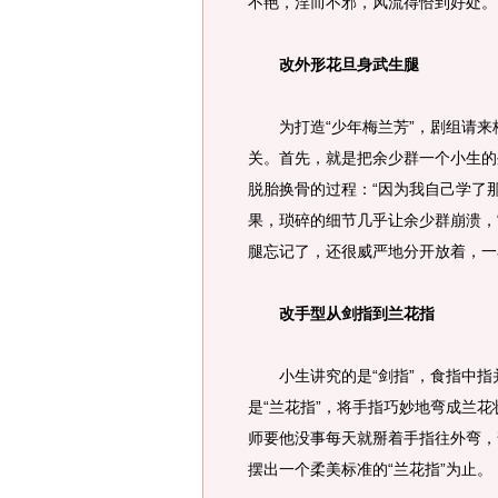
不艳，淫而不邪，风流得恰到好处。
改外形花旦身武生腿
为打造“少年梅兰芳”，剧组请来
关。首先，就是把余少群一个小生的
脱胎换骨的过程：“因为我自己学了
果，琐碎的细节几乎让余少群崩溃，
腿忘记了，还很威严地分开放着，一
改手型从剑指到兰花指
小生讲究的是“剑指”，食指中指
是“兰花指”，将手指巧妙地弯成兰
师要他没事每天就掰着手指往外弯，
摆出一个柔美标准的“兰花指”为止。