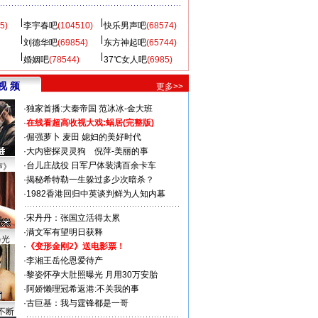
5)
李宇春吧
(104510)
快乐男声吧
(68574)
刘德华吧
(69854)
东方神起吧
(65744)
婚姻吧
(78544)
37℃女人吧
(6985)
视 频
更多>>
·
独家首播:大秦帝国
范冰冰-金大班
·
在线看超高收视大戏:
蜗居(完整版)
·
倔强萝卜
麦田
媳妇的美好时代
·
大内密探灵灵狗
倪萍-美丽的事
·
台儿庄战役 日军尸体装满百余卡车
声》
·
揭秘希特勒一生躲过多少次暗杀？
·
1982香港回归中英谈判鲜为人知内幕
·
宋丹丹：张国立活得太累
·
满文军有望明日获释
曝光
·
《变形金刚2》送电影票！
·
李湘王岳伦恩爱待产
·
黎姿怀孕大肚照曝光 月用30万安胎
·
阿娇懒理冠希返港:不关我的事
·
古巨基：我与霆锋都是一哥
不断