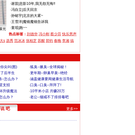
·
谢苗
|
息影10年,我无怨无悔!!
·
冯自立
|
后天回京
·
孙铭宇
|
北京的大雾~
·
王雪洋
|
魔镜魔镜告诉我
·
童瑶
|
跑~~
曝光
热点标签：
刘德华
冯小刚
蔡少芬
快乐男声
大s
选秀
范冰冰
张柏芝
苏醒
郑钧
春晚
李湘
搞
你尖叫(图)
·
狐臭--腋臭--全球揭秘！
毁了后半生
·
更年期--卵巢早衰--绝经
--怎么办？
·
涵盖健康要闻健康生活导航
明星支招
·
口臭--口臭--拜拜了!
罩杯升级魔法
·
10平米小店 月赚20万
-怎么办？
·
老公--烟戒不了排排毒吧
说 吧
更多>>