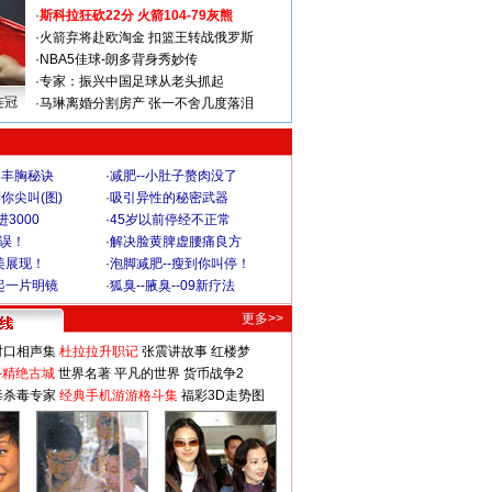
·
斯科拉狂砍22分 火箭104-79灰熊
·
火箭弃将赴欧淘金 扣篮王转战俄罗斯
·
NBA5佳球-朗多背身秀妙传
·
专家：振兴中国足球从老头抓起
连冠
·
马琳离婚分割房产 张一不舍几度落泪
爆丰胸秘诀
·
减肥--小肚子赘肉没了
你尖叫(图)
·
吸引异性的秘密武器
3000
·
45岁以前停经不正常
不误！
·
解决脸黄脾虚腰痛良方
美展现！
·
泡脚减肥--瘦到你叫停！
起一片明镜
·
狐臭--腋臭--09新疗法
更多>>
对口相声集
杜拉拉升职记
张震讲故事
红楼梦
-精绝古城
世界名著
平凡的世界
货币战争2
毒杀毒专家
经典手机游游格斗集
福彩3D走势图