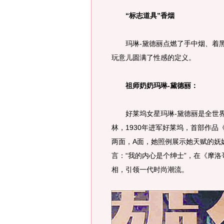
“标志道具”香烟
玛琳-黛德丽点燃了手中烟、着黑
玩意儿圆满了性感的定义。
祖师奶奶玛琳-黛德丽：
好莱坞女星玛琳-黛德丽是全世界第
林，1930年进军好莱坞，首部作品
两面，A面，她照例展示她天赋的妩
言：“我的内心是个绅士”，在《摩
相，引领一代时尚潮流。