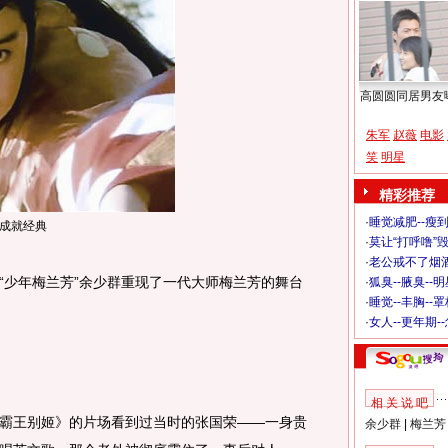
高圆圆同居男友
朱军
赵薇
电影
笑
明星
精彩推荐
·
睡觉减肥--瘦到
成就经典
·
莫让“打呼噜”
·
老公戒不了烟酒
少年梅兰芳”余少群重现了一代大师梅兰芳的舞台
·
狐臭--腋臭--
·
睡觉--丰胸--
·
女人--更年期-
相 关 说 吧
王别姬》的片场看到过当时的张国荣——一身贵
余少群
|
梅兰芳