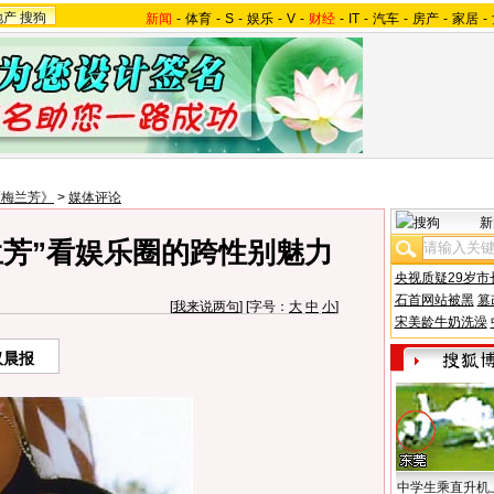
地产
搜狗
新闻
-
体育
-
S
-
娱乐
-
V
-
财经
-
IT
-
汽车
-
房产
-
家居
-
《梅兰芳》
>
媒体评论
新
兰芳”看娱乐圈的跨性别魅力
央视质疑29岁市
石首网站被黑
篡
[
我来说两句
] [字号：
大
中
小
]
宋美龄牛奶洗澡
汉晨报
中学生乘直升机