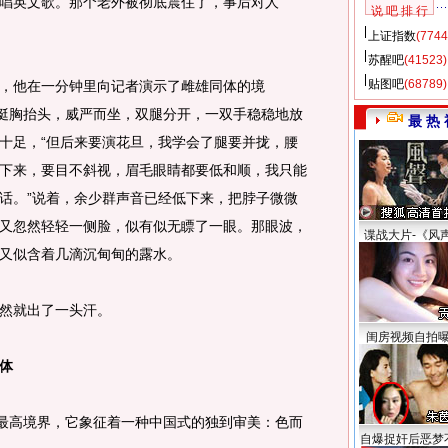
唱英文歌。那个老外被彻底震住了，事后对人
说 吧 排 行
上证指数
(7744
苏醒吧
(41523)
贴图吧
(68789)
他在一分钟里向记者演示了雌雄同体的境
群挺胸抬头，威严而坐，双腿分开，一双手稳稳地放
最 热 
十足，“但后来要演花旦，我学会了腿要并拢，腰
下来，要目不斜视，眉毛眼睛都要低和顺，我只能
话。”说着，余少群声音已经低下来，把脖子微微
又忽然轻轻一侧脸，似有似无瞟了一眼。那眼波，
谍战大片-《风
又似含着几滴沉甸甸的露水。
然就出了一头汗。
闺房视频自拍
体
最高境界，它象征着一种中国式的独到审美：色而
自爆捉奸后恶梦