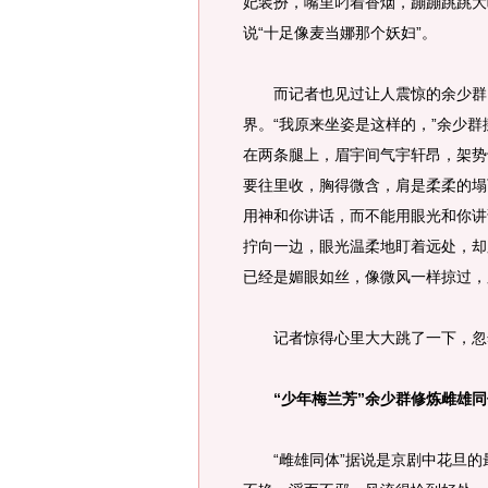
妃装扮，嘴里叼着香烟，蹦蹦跳跳大
说“十足像麦当娜那个妖妇”。
而记者也见过让人震惊的余少群，
界。“我原来坐姿是这样的，”余少
在两条腿上，眉宇间气宇轩昂，架势
要往里收，胸得微含，肩是柔柔的塌
用神和你讲话，而不能用眼光和你讲
拧向一边，眼光温柔地盯着远处，却
已经是媚眼如丝，像微风一样掠过，
记者惊得心里大大跳了一下，忽
“少年梅兰芳”余少群修炼雌雄同
“雌雄同体”据说是京剧中花旦的