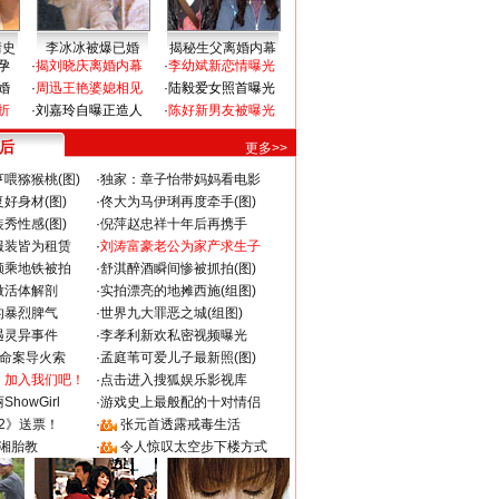
情史
李冰冰被爆已婚
揭秘生父离婚内幕
孕
·
揭刘晓庆离婚内幕
·
李幼斌新恋情曝光
婚
·
周迅王艳婆媳相见
·
陆毅爱女照首曝光
折
·
刘嘉玲自曝正造人
·
陈好新男友被曝光
 后
更多>>
喂猕猴桃(图)
·
独家：章子怡带妈妈看电影
好身材(图)
·
佟大为马伊琍再度牵手(图)
秀性感(图)
·
倪萍赵忠祥十年后再携手
服装皆为租赁
·
刘涛富豪老公为家产求生子
颜乘地铁被拍
·
舒淇醉酒瞬间惨被抓拍(图)
做活体解剖
·
实拍漂亮的地摊西施(组图)
的暴烈脾气
·
世界九大罪恶之城(组图)
遇灵异事件
·
李孝利新欢私密视频曝光
成命案导火索
·
孟庭苇可爱儿子最新照(图)
：加入我们吧！
·
点击进入搜狐娱乐影视库
howGirl
·
游戏史上最般配的十对情侣
2》送票！
·
张元首透露戒毒生活
湘胎教
·
令人惊叹太空步下楼方式