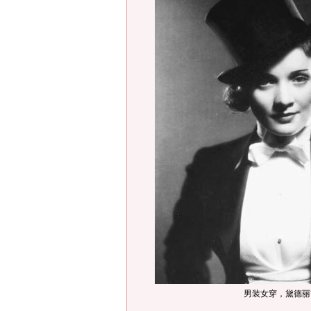
男装女穿，黛德丽