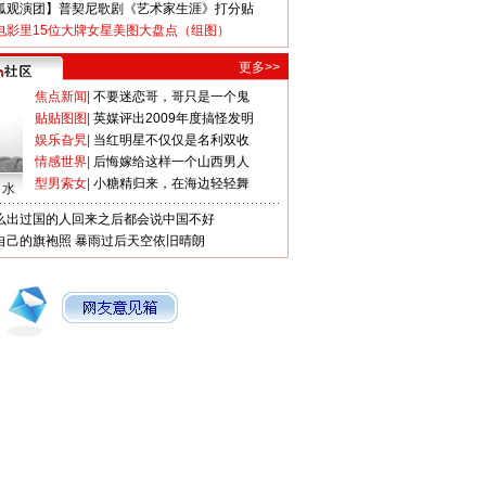
狐观演团】普契尼歌剧《艺术家生涯》打分贴
电影里15位大牌女星美图大盘点（组图）
更多>>
焦点新闻
|
不要迷恋哥，哥只是一个鬼
贴贴图图
|
英媒评出2009年度搞怪发明
娱乐旮旯
|
当红明星不仅仅是名利双收
情感世界
|
后悔嫁给这样一个山西男人
型男索女
|
小糖精归来，在海边轻轻舞
口水
么出过国的人回来之后都会说中国不好
自己的旗袍照
暴雨过后天空依旧晴朗