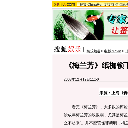
搜狐
ChinaRen
17173
焦点房
娱乐频道
>
电影 Movie
>
《梅兰芳》纸枷锁
2008年12月12日11:50
来源：上海《青
看完《梅兰芳》，大多数的评论都
段成年梅兰芳的戏很弱，尤其是梅孟
立不起来”。并不应该怪罪黎明，梅