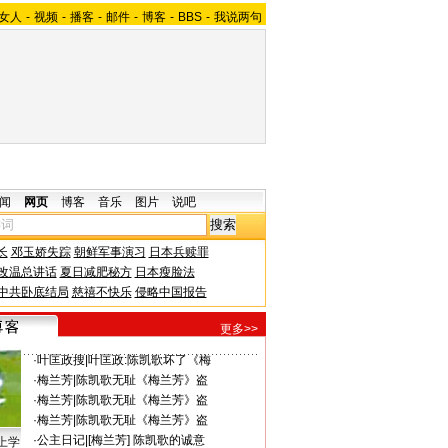
女人
-
视频
-
播客
-
邮件
-
博客
-
BBS
-
我说两句
闻
网页
博客
音乐
图片
说吧
长
邓玉娇失踪
朝鲜军事演习
日本兵赎罪
改温总讲话
夏日减肥秘方
日本瘦脸法
中共卧底结局
慈禧不快乐
侵略中国报告
更多>>
·
叶匡政搜
|
叶匡政:陈凯歌坏了《梅
·
梅兰芳
|
陈凯歌无耻《梅兰芳》盗
·
梅兰芳
|
陈凯歌无耻《梅兰芳》盗
·
梅兰芳
|
陈凯歌无耻《梅兰芳》盗
·
公主日记
|
[梅兰芳] 陈凯歌的诚意
上学