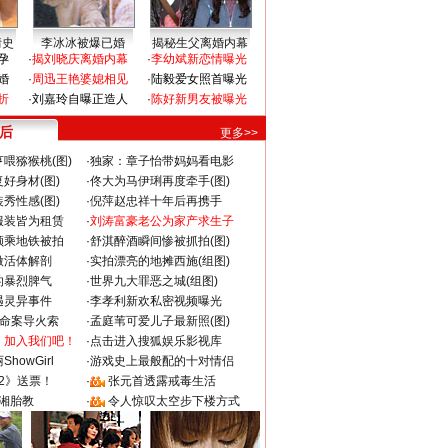
情史
李冰冰被爆已婚
揭秘生父离婚内幕
孕
·
揭刘晓庆离婚内幕
·
李幼斌新恋情曝光
婚
·
周迅王艳婆媳相见
·
陆毅爱女照首曝光
折
·
刘嘉玲自曝正造人
·
陈好新男友被曝光
 后
更多>>
喂猕猴桃(图)
·
独家：章子怡带妈妈看电影
好身材(图)
·
佟大为马伊琍再度牵手(图)
秀性感(图)
·
倪萍赵忠祥十年后再携手
服装皆为租赁
·
刘涛富豪老公为家产求生子
颜乘地铁被拍
·
舒淇醉酒瞬间惨被抓拍(图)
做活体解剖
·
实拍漂亮的地摊西施(组图)
的暴烈脾气
·
世界九大罪恶之城(组图)
遇灵异事件
·
李孝利新欢私密视频曝光
成命案导火索
·
孟庭苇可爱儿子最新照(图)
：加入我们吧！
·
点击进入搜狐娱乐影视库
howGirl
·
游戏史上最般配的十对情侣
2》送票！
·
张元首透露戒毒生活
湘胎教
·
令人惊叹太空步下楼方式