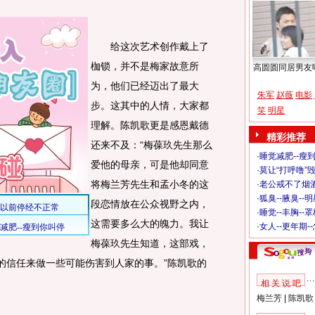
给这次艺术创作戴上了
枷锁，并不是梅家故意所
高圆圆同居男友
为，他们已经迈出了最大
朱军
赵薇
电影
步。这其中的人情，大家都
笑
明星
理解。陈凯歌更是感恩戴德
精彩推荐
还来不及：“梅葆玖先生那么
·
睡觉减肥--瘦到
爱他的母亲，可是他却同意
·
莫让“打呼噜”
将梅兰芳先生和孟小冬的这
·
老公戒不了烟酒
·
狐臭--腋臭--
段恋情放在公众视野之内，
·
睡觉--丰胸--
这需要多么大的魄力。我让
·
女人--更年期-
梅葆玖先生知道，这部戏，
人的信任来做一些可能伤害到人家的事。”陈凯歌的
相 关 说 吧
梅兰芳
|
陈凯歌