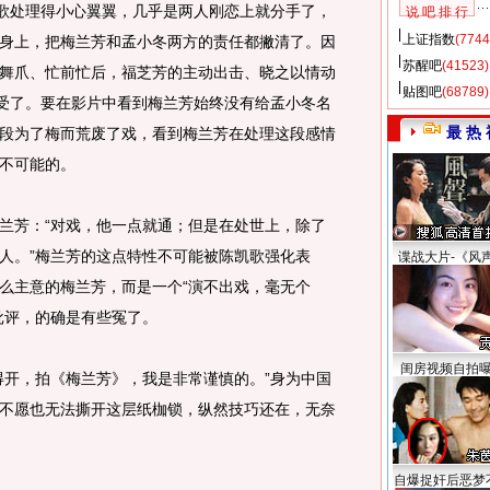
歌处理得小心翼翼，几乎是两人刚恋上就分手了，
说 吧 排 行
上证指数
(7744
身上，把梅兰芳和孟小冬两方的责任都撇清了。因
苏醒吧
(41523)
舞爪、忙前忙后，福芝芳的主动出击、晓之以情动
贴图吧
(68789)
接受了。要在影片中看到梅兰芳始终没有给孟小冬名
最 热 
段为了梅而荒废了戏，看到梅兰芳在处理这段感情
不可能的。
芳：“对戏，他一点就通；但是在处世上，除了
人。”梅兰芳的这点特性不可能被陈凯歌强化表
谍战大片-《风
么主意的梅兰芳，而是一个“演不出戏，毫无个
批评，的确是有些冤了。
闺房视频自拍
开，拍《梅兰芳》，我是非常谨慎的。”身为中国
不愿也无法撕开这层纸枷锁，纵然技巧还在，无奈
自爆捉奸后恶梦