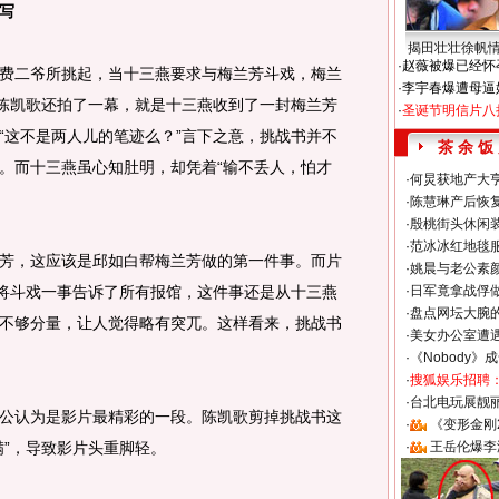
写
揭田壮壮徐帆
·
赵薇被爆已经怀
二爷所挑起，当十三燕要求与梅兰芳斗戏，梅兰
·
李宇春爆遭母逼
而陈凯歌还拍了一幕，就是十三燕收到了一封梅兰芳
·
圣诞节明信片八
“这不是两人儿的笔迹么？”言下之意，挑战书并不
茶 余 饭
。而十三燕虽心知肚明，却凭着“输不丢人，怕才
·
何炅获地产大亨
·
陈慧琳产后恢复
·
殷桃街头休闲装
·
范冰冰红地毯
，这应该是邱如白帮梅兰芳做的第一件事。而片
·
姚晨与老公素
，将斗戏一事告诉了所有报馆，这件事还是从十三燕
·
日军竟拿战俘
·
盘点网坛大腕
不够分量，让人觉得略有突兀。这样看来，挑战书
·
美女办公室遭
·
《Nobody》
·
搜狐娱乐招聘
·
台北电玩展靓丽S
认为是影片最精彩的一段。陈凯歌剪掉挑战书这
·
《变形金刚
满”，导致影片头重脚轻。
·
王岳伦爆李