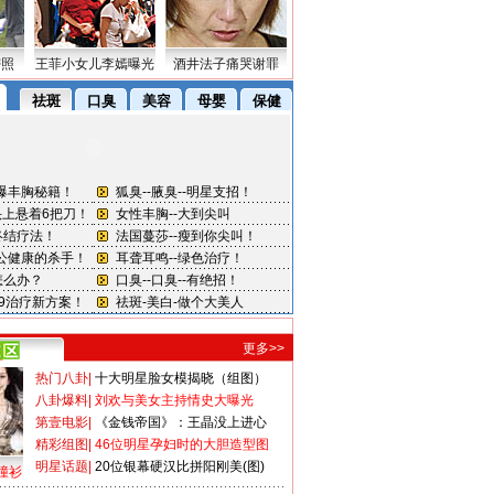
密照
王菲小女儿李嫣曝光
酒井法子痛哭谢罪
更多>>
热门八卦
|
十大明星脸女模揭晓（组图）
八卦爆料
|
刘欢与美女主持情史大曝光
第壹电影
|
《金钱帝国》：王晶没上进心
精彩组图
|
46位明星孕妇时的大胆造型图
明星话题
|
20位银幕硬汉比拼阳刚美(图)
撞衫