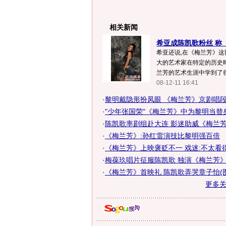
相关新闻
希亚成陈凯歌粉丝 称《
希亚还说,在《梅兰芳》这
大的艺术家在特定的历史
兰芳的艺术生涯中学到了很
08-12-11 16:41
·
黎明戴隐形扮凤眼 《梅兰芳》京剧唱
·
"少年张国荣"《梅兰芳》中为黎明当替身
·
陈凯歌率剧组赴大连 影迷助威《梅兰芳
·
《梅兰芳》:孙红雷演技比黎明强百倍
·
《梅兰芳》上映褒贬不一 戏迷:不太看得惯
·
梅葆玖唱片征服陈凯歌 独演《梅兰芳》全
·
《梅兰芳》首映礼 陈凯歌弄哭章子怡(图
更多