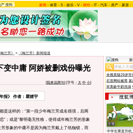
地产
搜狗
新闻
-
体育
-
S
-
娱乐
-
V
-
财经
-
IT
-
汽车
-
房产
-
家居
-
《梅兰芳》
>
《梅兰芳》新闻报道
新
下变中庸 阿娇被删戏份曝光
央视质疑29岁市
石首网站被黑
篡
[
我来说两句
] [字号：
大
中
小
]
宋美龄牛奶洗澡
年报》 作者：瞿婧宇
是这样的：“第一段少年梅兰芳成名很强，后两
恋”；或是“黎明毫无性格，使得成年梅兰芳的形象
兰芳形象的中庸不是因为梅兰芳戴上了纸枷锁，而
中学生乘直升机