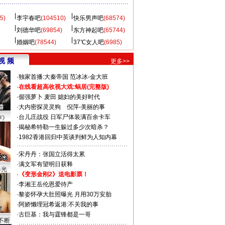
5)
李宇春吧
(104510)
快乐男声吧
(68574)
刘德华吧
(69854)
东方神起吧
(65744)
婚姻吧
(78544)
37℃女人吧
(6985)
视 频
更多>>
·
独家首播:大秦帝国
范冰冰-金大班
·
在线看超高收视大戏:
蜗居(完整版)
·
倔强萝卜
麦田
媳妇的美好时代
·
大内密探灵灵狗
倪萍-美丽的事
·
台儿庄战役 日军尸体装满百余卡车
声》
·
揭秘希特勒一生躲过多少次暗杀？
·
1982香港回归中英谈判鲜为人知内幕
·
宋丹丹：张国立活得太累
·
满文军有望明日获释
曝光
·
《变形金刚2》送电影票！
·
李湘王岳伦恩爱待产
·
黎姿怀孕大肚照曝光 月用30万安胎
·
阿娇懒理冠希返港:不关我的事
·
古巨基：我与霆锋都是一哥
不断