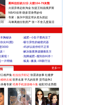
·
斯科拉狂砍22分 火箭104-79灰熊
·
火箭弃将赴欧淘金 扣篮王转战俄罗斯
·
NBA5佳球-朗多背身秀妙传
·
专家：振兴中国足球从老头抓起
连冠
·
马琳离婚分割房产 张一不舍几度落泪
爆丰胸秘诀
·
减肥--小肚子赘肉没了
你尖叫(图)
·
吸引异性的秘密武器
3000
·
45岁以前停经不正常
不误！
·
解决脸黄脾虚腰痛良方
美展现！
·
泡脚减肥--瘦到你叫停！
起一片明镜
·
狐臭--腋臭--09新疗法
更多>>
对口相声集
杜拉拉升职记
张震讲故事
红楼梦
-精绝古城
世界名著
平凡的世界
货币战争2
毒杀毒专家
经典手机游游格斗集
福彩3D走势图