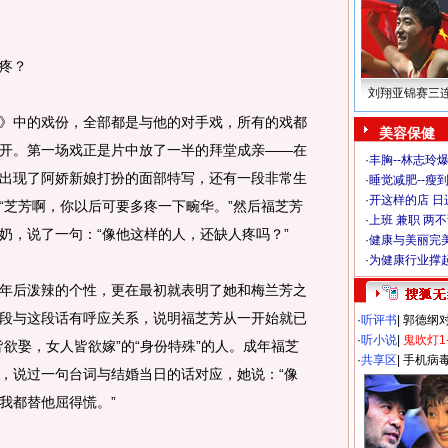
疼？
刘翔亚锦赛三
中的戏份，全部都是与他的对手戏，所有的戏都
美容保健
开。第一场戏正是片中放了一半的拜堂成亲——在
·
丰胸--林志玲
出现了阿娇新娘打扮的面部特写，还有一段非常生
·
睡觉减肥--瘦到
·
开这样的店 日进
“芝芳啊，你以后可要多疼一下畹华。”然后福芝芳
·
上班 兼职 两
奶，说了一句：“像他这样的人，还缺人疼吗？”
·
健康与美丽完
·
为健康行业撑
后泼辣的个性，更在最初就表明了她和梅兰芳之
段与这段话有呼应关系，说明福芝芳从一开始就已
·
听评书
|
郭德纲
·
听小说
|
鬼吹灯1
欲娶，女人皆欲嫁”的“身份特殊”的人。成年福芝
·
共享区
|
手机病
，说过一句台词与结婚当日的话对应，她说：“像
我都替他屈得慌。”