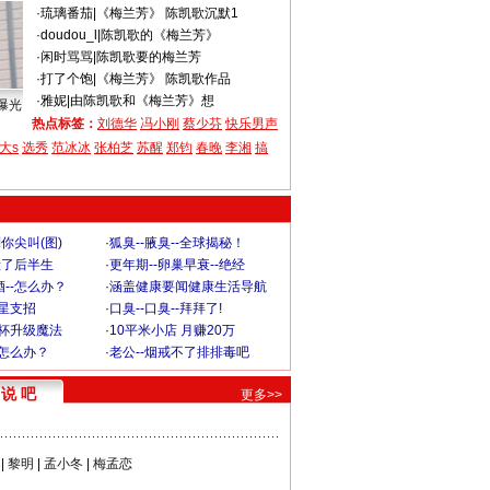
·
琉璃番茄
|
《梅兰芳》 陈凯歌沉默1
·
doudou_l
|
陈凯歌的《梅兰芳》
·
闲时骂骂
|
陈凯歌要的梅兰芳
·
打了个饱
|
《梅兰芳》 陈凯歌作品
·
雅妮
|
由陈凯歌和《梅兰芳》想
曝光
热点标签：
刘德华
冯小刚
蔡少芬
快乐男声
大s
选秀
范冰冰
张柏芝
苏醒
郑钧
春晚
李湘
搞
你尖叫(图)
·
狐臭--腋臭--全球揭秘！
毁了后半生
·
更年期--卵巢早衰--绝经
--怎么办？
·
涵盖健康要闻健康生活导航
明星支招
·
口臭--口臭--拜拜了!
罩杯升级魔法
·
10平米小店 月赚20万
-怎么办？
·
老公--烟戒不了排排毒吧
说 吧
更多>>
|
黎明
|
孟小冬
|
梅孟恋