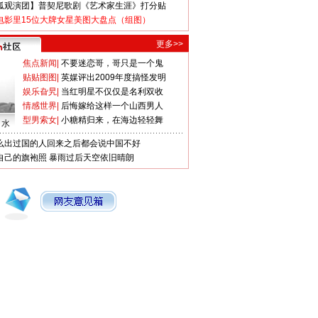
狐观演团】普契尼歌剧《艺术家生涯》打分贴
电影里15位大牌女星美图大盘点（组图）
更多>>
焦点新闻
|
不要迷恋哥，哥只是一个鬼
贴贴图图
|
英媒评出2009年度搞怪发明
娱乐旮旯
|
当红明星不仅仅是名利双收
情感世界
|
后悔嫁给这样一个山西男人
型男索女
|
小糖精归来，在海边轻轻舞
口水
么出过国的人回来之后都会说中国不好
自己的旗袍照
暴雨过后天空依旧晴朗