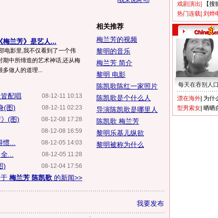
[
我来说两句
]
戏剧演出
|
【搜
热门连载
|
刘烨
相关推荐
梅兰芳的视频
梅兰芳》是艺人...
部电影里,我不仅看到了一个伟
黎明的音乐
时期中所缔造的艺术神话,还从梅
梅兰芳 简介
多做人的道理...
黎明 电影
每天在吞别人
陈凯歌陈红一家照片
段皆配唱
08-12-11 10:13
陈凯歌是个什么人
漂在海外
|
为什
(图)
08-12-11 02:23
型男索女
|
晒晒
导演陈凯歌是哪里人
》(图)
08-12-08 17:28
陈凯歌 梅兰芳
08-12-08 16:59
黎明乐基儿纵欲
...
08-12-05 14:03
黎明被称为什么
...
08-12-05 11:28
)
08-12-04 17:56
关于
梅兰芳 陈凯歌
的新闻>>
我要发布