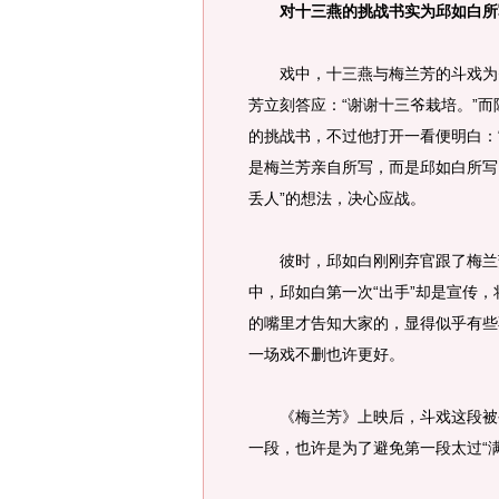
对十三燕的挑战书实为邱如白所
戏中，十三燕与梅兰芳的斗戏为费
芳立刻答应：“谢谢十三爷栽培。”
的挑战书，不过他打开一看便明白：
是梅兰芳亲自所写，而是邱如白所写
丢人”的想法，决心应战。
彼时，邱如白刚刚弃官跟了梅兰芳
中，邱如白第一次“出手”却是宣传
的嘴里才告知大家的，显得似乎有些
一场戏不删也许更好。
《梅兰芳》上映后，斗戏这段被公
一段，也许是为了避免第一段太过“