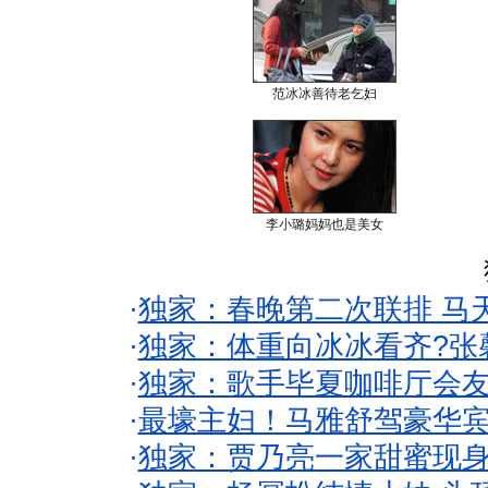
范冰冰善待老乞妇
李小璐妈妈也是美女
·
独家：春晚第二次联排 马
·
独家：体重向冰冰看齐?张
·
独家：歌手毕夏咖啡厅会友
·
最壕主妇！马雅舒驾豪华
·
独家：贾乃亮一家甜蜜现身