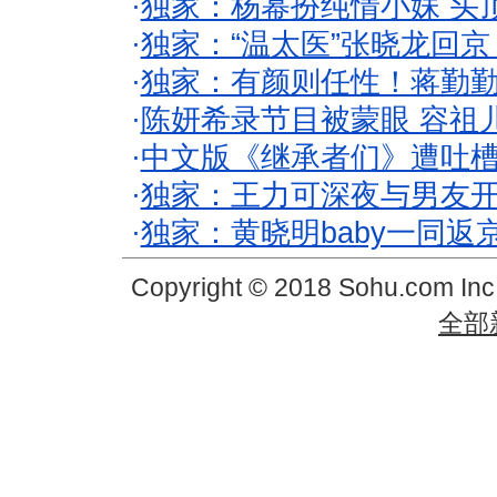
·
独家：杨幂扮纯情小妹 头
·
独家：“温太医”张晓龙回京
·
独家：有颜则任性！蒋勤
·
陈妍希录节目被蒙眼 容祖
·
中文版《继承者们》遭吐槽
·
独家：王力可深夜与男友开
·
独家：黄晓明baby一同返
Copyright © 2018 Sohu.com In
全部