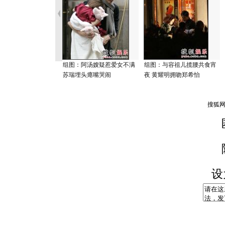
组图：阿汤嫂疑惹爱女不满
组图：与容祖儿揽腰共食宵
苏瑞埋头瘪嘴哭闹
夜 黄耀明拥吻郑希怡
设