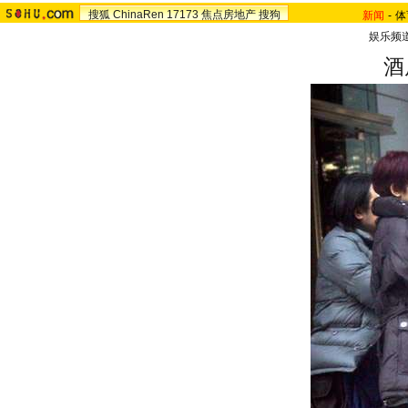
搜狐
ChinaRen
17173
焦点房地产
搜狗
新闻
-
体
娱乐频
酒