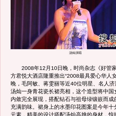
汤灿演唱
2008年12月10日晚，时尚杂志《好管
方君悦大酒店隆重推出“2008最具爱心华人
晚，毛阿敏、蒋雯丽等近40位明星、名人济
汤灿一身青花瓷长裙亮相，这个造型将中国
内敛完全展现，搭配钻石与祖母绿镶嵌而成
充满韵味。裙身上的水墨印花图案是今年十
元素，精美的设计搭配汤灿高挑的身材，惊