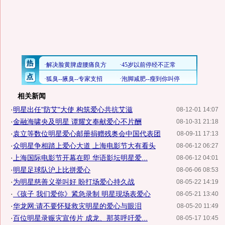
相关新闻
·
明星出任"防艾"大使 构筑爱心共抗艾滋
08-12-01 14:07
·
金融海啸央及明星 谭耀文奉献爱心不片酬
08-10-31 21:18
·
袁立等数位明星爱心邮册捐赠残奥会中国代表团
08-09-11 17:13
·
众明星争相踏上爱心大道 上海电影节大有看头
08-06-12 06:27
·
上海国际电影节开幕在即 华语影坛明星爱...
08-06-12 04:01
·
明星足球队沪上比拼爱心
08-06-06 08:53
·
为明星慈善义举叫好 盼打场爱心持久战
08-05-22 14:19
·
《孩子 我们爱你》紧急录制 明星现场表爱心
08-05-21 13:40
·
华龙网:请不要怀疑救灾明星的爱心与眼泪
08-05-20 11:49
·
百位明星录赈灾宣传片 成龙、那英呼吁爱...
08-05-17 10:45