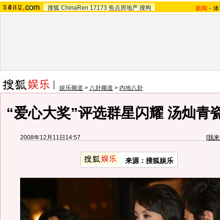
搜狐
ChinaRen
17173
焦点房地产
搜狗
新闻
-
体
娱乐频道
>
八卦频道
>
内地八卦
“爱心大奖”评选群星闪耀 汤灿青
2008年12月11日14:57
[
我来
来源：搜狐娱乐