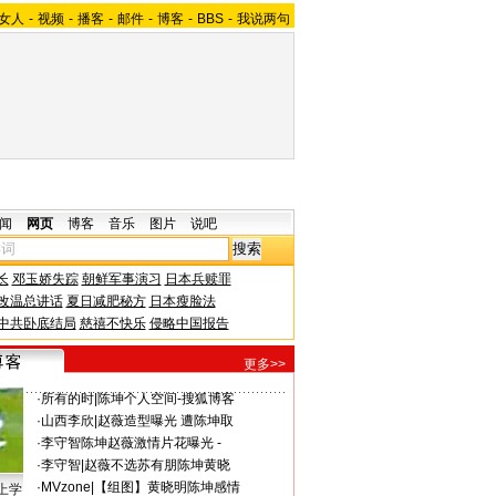
女人
-
视频
-
播客
-
邮件
-
博客
-
BBS
-
我说两句
闻
网页
博客
音乐
图片
说吧
长
邓玉娇失踪
朝鲜军事演习
日本兵赎罪
改温总讲话
夏日减肥秘方
日本瘦脸法
中共卧底结局
慈禧不快乐
侵略中国报告
更多>>
·
所有的时
|
陈坤个人空间-搜狐博客
·
山西李欣
|
赵薇造型曝光 遭陈坤取
·
李守智
陈坤赵薇激情片花曝光 -
·
李守智
|
赵薇不选苏有朋陈坤黄晓
·
MVzone
|
【组图】黄晓明陈坤感情
上学