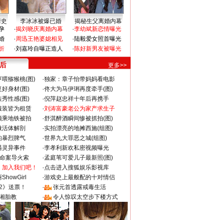
情史
李冰冰被爆已婚
揭秘生父离婚内幕
孕
·
揭刘晓庆离婚内幕
·
李幼斌新恋情曝光
婚
·
周迅王艳婆媳相见
·
陆毅爱女照首曝光
折
·
刘嘉玲自曝正造人
·
陈好新男友被曝光
 后
更多>>
喂猕猴桃(图)
·
独家：章子怡带妈妈看电影
好身材(图)
·
佟大为马伊琍再度牵手(图)
秀性感(图)
·
倪萍赵忠祥十年后再携手
服装皆为租赁
·
刘涛富豪老公为家产求生子
颜乘地铁被拍
·
舒淇醉酒瞬间惨被抓拍(图)
做活体解剖
·
实拍漂亮的地摊西施(组图)
的暴烈脾气
·
世界九大罪恶之城(组图)
遇灵异事件
·
李孝利新欢私密视频曝光
成命案导火索
·
孟庭苇可爱儿子最新照(图)
：加入我们吧！
·
点击进入搜狐娱乐影视库
howGirl
·
游戏史上最般配的十对情侣
2》送票！
·
张元首透露戒毒生活
湘胎教
·
令人惊叹太空步下楼方式