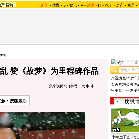
地产
搜狗
新闻
-
体育
-
S
-
娱乐
-
V
-
财经
-
IT
-
汽车
-
房产
-
家居
-
电视
新
乱 赞《故梦》为里程碑作品
央视质疑29岁市
石首网站被黑
篡
[
我来说两句
] [字号：
大
中
小
]
宋美龄牛奶洗澡
来源：搜狐娱乐
中学生乘直升机