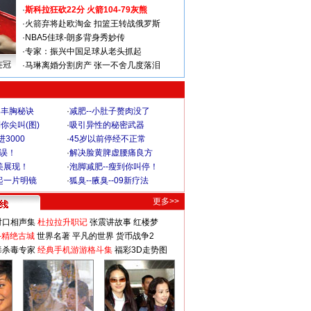
·
斯科拉狂砍22分 火箭104-79灰熊
·
火箭弃将赴欧淘金 扣篮王转战俄罗斯
·
NBA5佳球-朗多背身秀妙传
·
专家：振兴中国足球从老头抓起
连冠
·
马琳离婚分割房产 张一不舍几度落泪
爆丰胸秘诀
·
减肥--小肚子赘肉没了
你尖叫(图)
·
吸引异性的秘密武器
3000
·
45岁以前停经不正常
不误！
·
解决脸黄脾虚腰痛良方
美展现！
·
泡脚减肥--瘦到你叫停！
起一片明镜
·
狐臭--腋臭--09新疗法
更多>>
对口相声集
杜拉拉升职记
张震讲故事
红楼梦
-精绝古城
世界名著
平凡的世界
货币战争2
毒杀毒专家
经典手机游游格斗集
福彩3D走势图