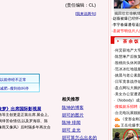
(责任编辑：CL)
揭田壮壮徐帆
[
我来说两句
]
·
赵薇被爆已经怀
·
李宇春爆遭母逼
·
圣诞节明信片八
茶 余 饭
·
何炅获地产大亨
·
陈慧琳产后恢复
·
殷桃街头休闲装
·
范冰冰红地毯
·
姚晨与老公素
·
日军竟拿战俘
·
盘点网坛大腕
·
美女办公室遭
相关推荐
·
《Nobody》
·
搜狐娱乐招聘
陈坤的博客
故梦》出席国际影视展
·
台北电玩展靓丽S
等主创更是正装出席.展会上,
胡可的图片
·
《变形金刚
演绎苦命情侣,以及罗海琼、陈
陈坤 绯闻
·
王岳伦爆李
像雨又像风》后时隔多年再次合
胡可 走光
胡可算怎么出名的