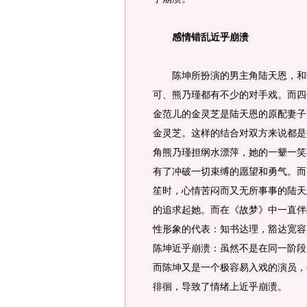
感情错乱近乎崩溃
陈坤所扮演的男主角陆天恩，和扮
可、熊乃瑾都有不少的对手戏。而四
金范儿的金灵芝是陆天恩的原配妻子
金灵芝。这样的结合对双方来说都是
角熊乃瑾担纲水漂萍，她的一颦一笑
有了冲破一切束缚的愿望和勇气。而
笙时，心情苦闷而又无所事事的陆天
的追求起她。而在《故梦》中一直伴
性形象的代表：知书达理，豁达宽容
陈坤近乎崩溃：虽然不是在同一阶段
而陈坤又是一个极容易入戏的演员，
徘徊，导致了情绪上近乎崩溃。