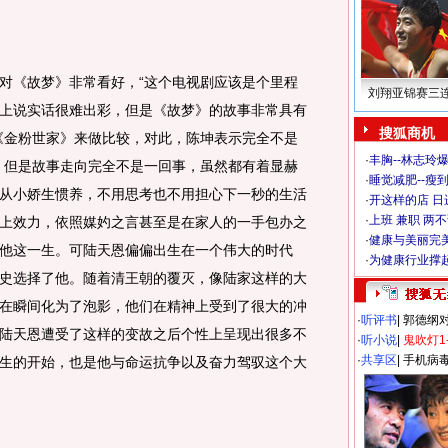
《故梦》非常看好，“这个电视剧应该是个里程
刘翔亚锦赛三
上说实话很难出彩，但是《故梦》的故事非常具有
搜狐商机
《金粉世家》来做比较，对此，陈坤表示完全不是
·
丰胸--林志玲
，但是故事走向完全不是一回事，虽然都有着显赫
·
睡觉减肥--瘦到
从小娇生惯养，不用思考也不用担心下一秒的生活
·
开这样的店 日进
·
上班 兼职 两
上效力，依照媒妁之言甚至是在家人的一手包办之
·
健康与美丽完
他这一生。可陆天恩偏偏出生在一个伟大的时代
·
为健康行业撑
史选择了他。随着清王朝的覆灭，像陆家这样的大
在瞬间化为了泡影，他们在精神上受到了很大的冲
·
听评书
|
郭德纲
陆天恩遭受了这样的变故之后个性上呈现出很多不
·
听小说
|
鬼吹灯1
·
共享区
|
手机病
生的开始，也是他与命运抗争以及奋力驾驭这个大