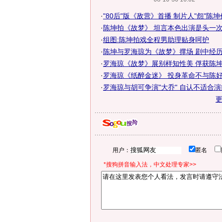
·
"80后"版《敌营》首播 制片人"怨"陈
·
陈坤拍《故梦》 坦言本色出演是头一
·
组图:陈坤拍戏全程男助理贴身呵护
·
陈坤与罗海琼为《故梦》撑场 剧中经
·
罗海琼《故梦》展别样知性美 俘获陈坤
·
罗海琼《纸醉金迷》 投身革命不与陈好胡
·
罗海琼与胡可争演"大乔" 自认不适合
用户：
匿名
*搜狗拼音输入法，中文处理专家>>