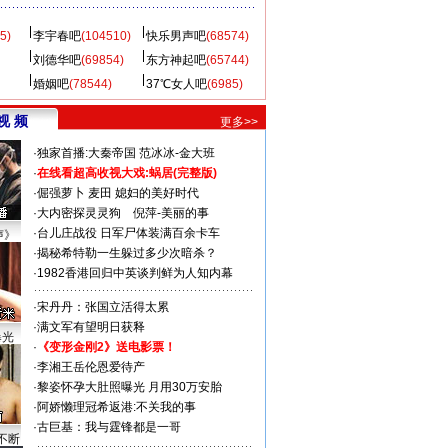
5)
李宇春吧
(104510)
快乐男声吧
(68574)
刘德华吧
(69854)
东方神起吧
(65744)
婚姻吧
(78544)
37℃女人吧
(6985)
视 频
更多>>
·
独家首播:大秦帝国
范冰冰-金大班
·
在线看超高收视大戏:
蜗居(完整版)
·
倔强萝卜
麦田
媳妇的美好时代
·
大内密探灵灵狗
倪萍-美丽的事
·
台儿庄战役 日军尸体装满百余卡车
声》
·
揭秘希特勒一生躲过多少次暗杀？
·
1982香港回归中英谈判鲜为人知内幕
·
宋丹丹：张国立活得太累
·
满文军有望明日获释
曝光
·
《变形金刚2》送电影票！
·
李湘王岳伦恩爱待产
·
黎姿怀孕大肚照曝光 月用30万安胎
·
阿娇懒理冠希返港:不关我的事
·
古巨基：我与霆锋都是一哥
不断