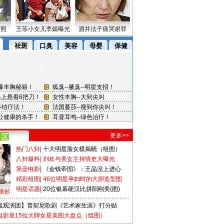
密照
王菲小女儿李嫣曝光
酒井法子痛哭谢罪
更多>>
热门八卦
|
十大明星脸女模揭晓（组图）
八卦爆料
|
刘欢与美女主持情史大曝光
第壹电影
|
《金钱帝国》：王晶没上进心
精彩组图
|
46位明星孕妇时的大胆造型图
明星话题
|
20位银幕硬汉比拼阳刚美(图)
撞衫
狐观演团】普契尼歌剧《艺术家生涯》打分贴
电影里15位大牌女星美图大盘点（组图）