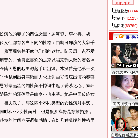
说 吧 排 行
上证指数
(7744
苏醒吧
(41523)
贴图吧
(68789)
演他的妻子的四位女星：罗海琼、李小冉、胡
最 热 
位女性都有各自不同的性格：由胡可饰演的大家千
，然而现实并不像他们想的这样。陆天恩一点不爱
痛苦的。他真正喜欢的是京城唱京韵大鼓的著名坤
在陆天恩的心里激起千层涟漪。水漂萍是他第一次
谍战大片-《风
当他见到出身寒微而力求上进由罗海琼出演的秦燕
恩对秦燕笙的知性美于惊讶中起了爱慕之心，疯狂
随陈坤的汪莲君是由李小冉主演。她是中国传统女
，相夫教子。与这四个不同类型的女性演对手戏，
闺房视频自拍
同时和4位女性面对，但是很多戏份是穿插拍摄，
很短的时间内要调整感情，在好几种极端的性格里
自爆捉奸后恶梦