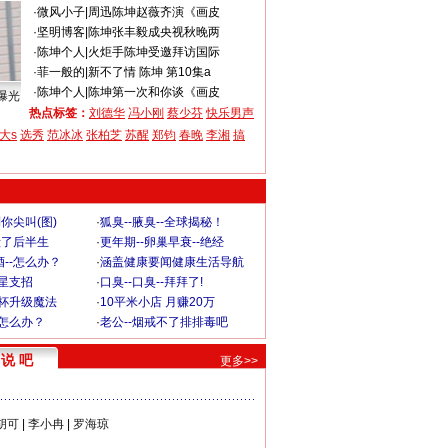
·
微风小子
|
周迅陈坤赵薇齐演《画皮
·
坚明博客
|
陈坤张丰毅成央视秋晚两
·
陈坤个人
|
火炬手陈坤受邀拜访国际
·
菲一般的
|
新不了情 陈坤 第10集a
·
陈坤个人
|
陈坤第一次和你谈《画皮
曝光
热点标签：
刘德华
冯小刚
蔡少芬
快乐男声
大s
选秀
范冰冰
张柏芝
苏醒
郑钧
春晚
李湘
搞
你尖叫(图)
·
狐臭--腋臭--全球揭秘！
毁了后半生
·
更年期--卵巢早衰--绝经
--怎么办？
·
涵盖健康要闻健康生活导航
明星支招
·
口臭--口臭--拜拜了!
罩杯升级魔法
·
10平米小店 月赚20万
-怎么办？
·
老公--烟戒不了排排毒吧
说 吧
更多>>
胡可
|
李小冉
|
罗海琼