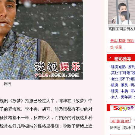
高圆圆同居男友
朱军
赵薇
电影
笑
明星
精彩推荐
·
睡觉减肥--瘦到
·
莫让“打呼噜”
·
老公戒不了烟酒
剧照
·
狐臭--腋臭--
·
睡觉--丰胸--
·
女人--更年期-
剧《故梦》拍摄已经过大半，陈坤在《故梦》中
子的罗海琼、李小冉、胡可、熊乃瑾都有不少的对
征性格都不一样，反差极大，而拍摄的时候这几种
相 关 说 吧
经常在好几种极端的性格里徘徊，导致了情绪上近
陆天恩
|
陈坤
|