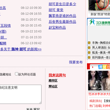
胡可是生日是多少
坤价高
08-12-10 09:30
胡可 黄觉
次
08-12-09 16:55
新版“西游”绝
飘零燕是谁的作品
08-11-20 07:41
后舍男生最新作品
历五段情
08-10-30 15:45
赵宝刚作品
(图)
08-10-22 10:43
...
07-11-16 15:33
演貂蝉
06-12-13 09:42
更多关于
陈坤 胡可
的新闻>>
我要发布
隐藏地址
设为辩论话题
我来说两句
精华区
辩论区
范冰冰李冰冰大
戏剧演出
|
【搜
热门连载
|
刘烨