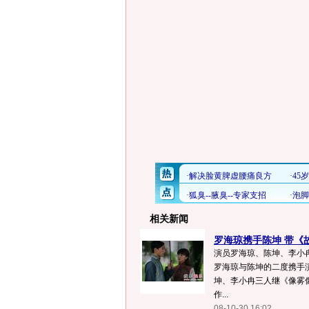
相关新闻
罗海琼携手陈坤 带《
演员罗海琼、陈坤、李小冉
罗海琼与陈坤的二度携手
坤、李小冉三人继《像雾
作...
08-10-30 16:02