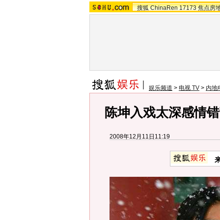
搜狐
ChinaRen
17173
焦点房
娱乐频道
>
电视 TV
>
内地
陈坤入戏太深感情错
2008年12月11日11:19