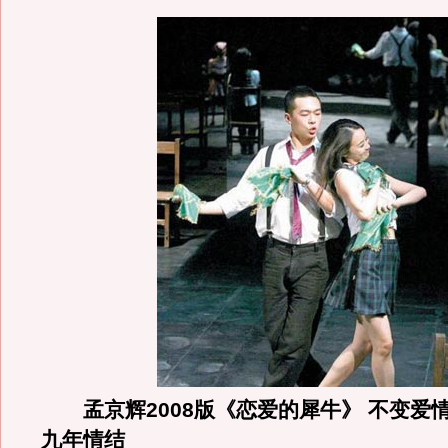
孟京辉2008版《恋爱的犀牛》 不变爱
九年情结