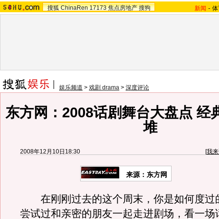
搜狐
ChinaRen
17173
焦点房地产
搜狗
新闻
-
体
娱乐频道
>
戏剧 drama
>
深度评论
东方网：2008话剧舞台大盘点 
堆
2008年12月10日18:30
[
我来
来源：东方网
在刚刚过去的这个周末，你是如何度过
尝试过和亲密的朋友一起走进剧场，看一场