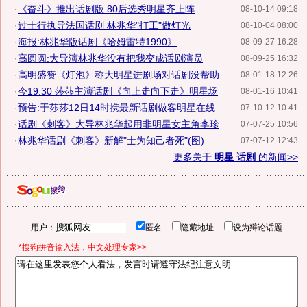
·
《奋斗》推出话剧版 80后选秀明星齐上阵
08-10-14 09:18
·
过士行执导法国话剧 林兆华"打工"做灯光
08-10-04 08:00
·
海报:林兆华版话剧《哈姆雷特1990》
08-09-27 16:28
·
高圆圆:大导演林兆华没有把我变成话剧演员
08-09-25 16:32
·
高明盛赞《灯泡》称大明星进剧场对话剧没帮助
08-01-18 12:26
·
今19:30 莎莎主演话剧《向上走向下走》明星场
08-01-16 10:41
·
预告:于莎莎12日14时携最新话剧做客明星在线
07-10-12 10:41
·
话剧《刺客》大导林兆华起用非明星女主角李珍
07-07-25 10:56
·
林兆华话剧《刺客》新解"士为知己者死"(图)
07-07-12 12:43
更多关于
明星 话剧
的新闻>>
用户：
匿名
隐藏地址
设为辩论话题
*搜狗拼音输入法，中文处理专家>>