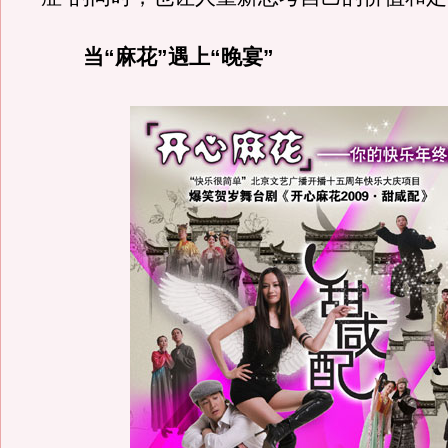
当“麻花”遇上“晚宴”