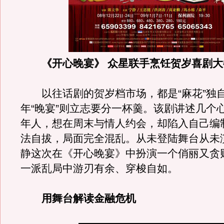
《开心晚宴》 众星联手烹饪贺岁喜剧大
以往话剧的贺岁档市场，都是“麻花”独自
年“晚宴”则立志要分一杯羹。该剧讲述几个
年人，想在周末与情人约会，却陷入自己编
法自拔，局面完全混乱。从未登陆舞台从未
静这次在《开心晚宴》中扮演一个俏丽又贪
一派乱局中游刃有余、穿梭自如。
用舞台解读金融危机