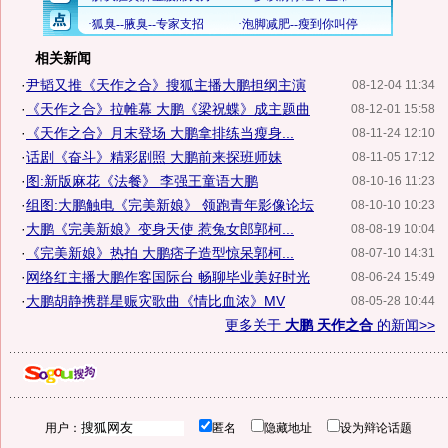
相关新闻
·
尹韬又推《天作之合》搜狐主播大鹏担纲主演
08-12-04 11:34
·
《天作之合》拉帷幕 大鹏《梁祝蝶》成主题曲
08-12-01 15:58
·
《天作之合》月末登场 大鹏拿排练当瘦身...
08-11-24 12:10
·
话剧《奋斗》精彩剧照 大鹏前来探班师妹
08-11-05 17:12
·
图:新版麻花《法餐》 李强王童语大鹏
08-10-16 11:23
·
组图:大鹏触电《完美新娘》 领跑青年影像论坛
08-10-10 10:23
·
大鹏《完美新娘》变身天使 惹兔女郎郭柯...
08-08-19 10:04
·
《完美新娘》热拍 大鹏痞子造型惊呆郭柯...
08-07-10 14:31
·
网络红主播大鹏作客国际台 畅聊毕业美好时光
08-06-24 15:49
·
大鹏胡静携群星赈灾歌曲《情比血浓》MV
08-05-28 10:44
更多关于
大鹏 天作之合
的新闻>>
用户：
匿名
隐藏地址
设为辩论话题