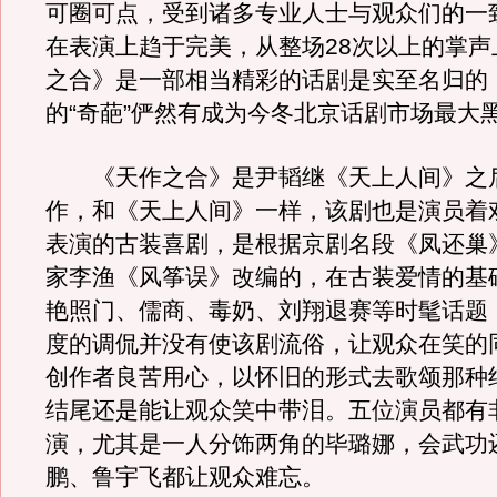
可圈可点，受到诸多专业人士与观众们的一
在表演上趋于完美，从整场28次以上的掌声
之合》是一部相当精彩的话剧是实至名归的
的“奇葩”俨然有成为今冬北京话剧市场最大
《天作之合》是尹韬继《天上人间》之
作，和《天上人间》一样，该剧也是演员着
表演的古装喜剧，是根据京剧名段《凤还巢
家李渔《风筝误》改编的，在古装爱情的基
艳照门、儒商、毒奶、刘翔退赛等时髦话题
度的调侃并没有使该剧流俗，让观众在笑的
创作者良苦用心，以怀旧的形式去歌颂那种
结尾还是能让观众笑中带泪。五位演员都有
演，尤其是一人分饰两角的毕璐娜，会武功
鹏、鲁宇飞都让观众难忘。