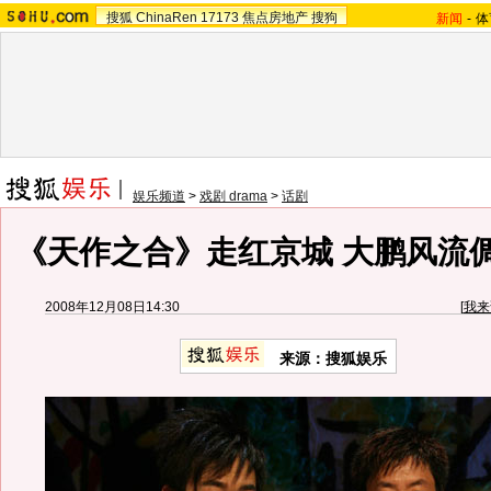
搜狐
ChinaRen
17173
焦点房地产
搜狗
新闻
-
体
娱乐频道
>
戏剧 drama
>
话剧
《天作之合》走红京城 大鹏风流
2008年12月08日14:30
[
我来
来源：搜狐娱乐