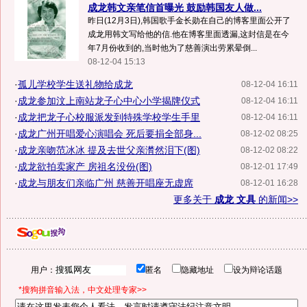
成龙韩文亲笔信首曝光 鼓励韩国友人做...
昨日(12月3日),韩国歌手金长勋在自己的博客里面公开了
成龙用韩文写给他的信.他在博客里面透漏,这封信是在今
年7月份收到的,当时他为了慈善演出劳累晕倒...
08-12-04 15:13
·
孤儿学校学生送礼物给成龙
08-12-04 16:11
·
成龙参加汶上南站龙子心中心小学揭牌仪式
08-12-04 16:11
·
成龙把龙子心校服派发到特殊学校学生手里
08-12-04 16:11
·
成龙广州开唱爱心演唱会 死后要捐全部身...
08-12-02 08:25
·
成龙亲吻范冰冰 提及去世父亲潸然泪下(图)
08-12-02 08:22
·
成龙欲拍卖家产 房祖名没份(图)
08-12-01 17:49
·
成龙与朋友们亲临广州 慈善开唱座无虚席
08-12-01 16:28
更多关于
成龙 文具
的新闻>>
用户：
匿名
隐藏地址
设为辩论话题
*搜狗拼音输入法，中文处理专家>>