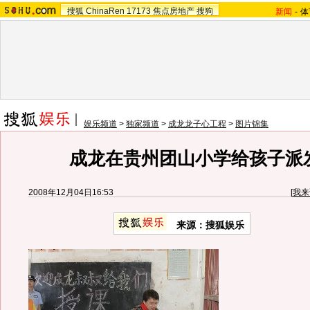
搜狐
ChinaRen
17173
焦点房地产
搜狗
新闻
-
体
娱乐频道
>
独家频道
>
成龙龙子心工程
>
图片锦集
成龙在贵州团山小学给孩子派
2008年12月04日16:53
[
我来
来源：搜狐娱乐