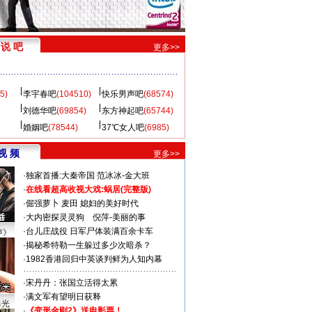
说 吧
更多>>
5)
李宇春吧
(104510)
快乐男声吧
(68574)
刘德华吧
(69854)
东方神起吧
(65744)
婚姻吧
(78544)
37℃女人吧
(6985)
视 频
更多>>
·
独家首播:大秦帝国
范冰冰-金大班
·
在线看超高收视大戏:
蜗居(完整版)
·
倔强萝卜
麦田
媳妇的美好时代
·
大内密探灵灵狗
倪萍-美丽的事
·
台儿庄战役 日军尸体装满百余卡车
声》
·
揭秘希特勒一生躲过多少次暗杀？
·
1982香港回归中英谈判鲜为人知内幕
·
宋丹丹：张国立活得太累
·
满文军有望明日获释
曝光
·
《变形金刚2》送电影票！