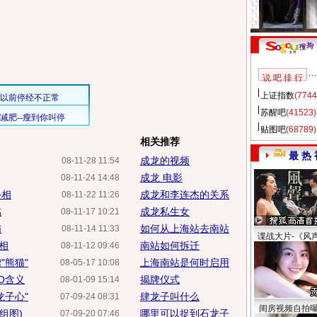
说 吧 排 行
上证指数
(7744
苏醒吧
(41523)
贴图吧
(68789)
相关推荐
最 热 
成龙的视频
08-11-28 11:54
成龙 电影
08-11-24 14:48
扮相
成龙和李连杰的关系
08-11-22 11:26
临
成龙私生女
08-11-17 10:21
恼
如何从上海站去南站
08-11-14 11:33
谍战大片-《风
相
南站如何拆迁
08-11-12 09:46
"熊猫"
上海南站是何时启用
08-05-17 10:08
O含义
揭牌仪式
08-01-09 15:14
龙子心"
肆龙子叫什么
07-09-24 08:31
闺房视频自拍
组图)
哪里可以捉到石龙子
07-09-20 07:46