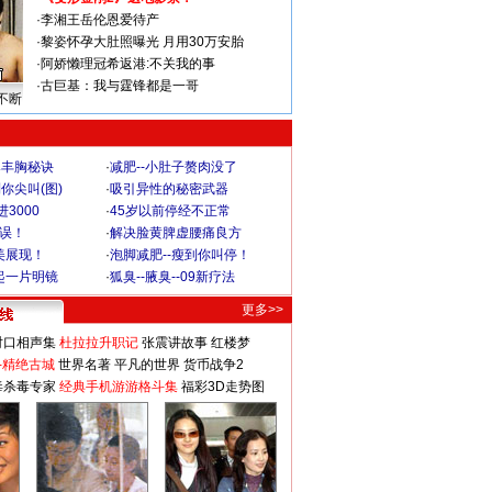
·
李湘王岳伦恩爱待产
·
黎姿怀孕大肚照曝光 月用30万安胎
·
阿娇懒理冠希返港:不关我的事
·
古巨基：我与霆锋都是一哥
不断
爆丰胸秘诀
·
减肥--小肚子赘肉没了
你尖叫(图)
·
吸引异性的秘密武器
3000
·
45岁以前停经不正常
不误！
·
解决脸黄脾虚腰痛良方
美展现！
·
泡脚减肥--瘦到你叫停！
起一片明镜
·
狐臭--腋臭--09新疗法
更多>>
对口相声集
杜拉拉升职记
张震讲故事
红楼梦
-精绝古城
世界名著
平凡的世界
货币战争2
毒杀毒专家
经典手机游游格斗集
福彩3D走势图