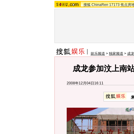
搜狐
ChinaRen
17173
焦点房
娱乐频道
>
独家频道
>
成
成龙参加汶上南
2008年12月04日16:11