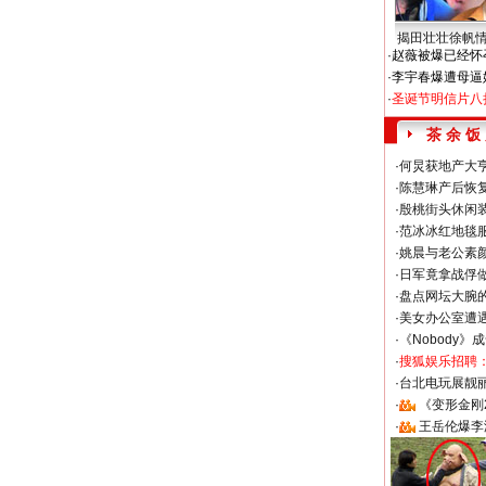
揭田壮壮徐帆
·
赵薇被爆已经怀
·
李宇春爆遭母逼
·
圣诞节明信片八
茶 余 饭
·
何炅获地产大亨
·
陈慧琳产后恢复
·
殷桃街头休闲装
·
范冰冰红地毯
·
姚晨与老公素
·
日军竟拿战俘
·
盘点网坛大腕
·
美女办公室遭
·
《Nobody》
·
搜狐娱乐招聘
·
台北电玩展靓丽S
·
《变形金刚
·
王岳伦爆李