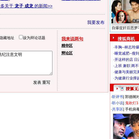
更多关于
龙子 成龙
的新闻>>
我要发布
自爆捉奸后恶梦
隐藏地址
设为辩论话题
我来说两句
搜狐商机
精华区
·
丰胸--林志玲
辩论区
·
睡觉减肥--瘦到
·
开这样的店 日进
·
上班 兼职 两
·
健康与美丽完
·
为健康行业撑
·
听评书
|
郭德纲
·
听小说
|
鬼吹灯1
·
共享区
|
手机病