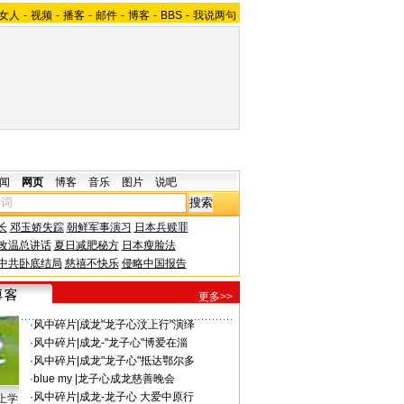
女人
-
视频
-
播客
-
邮件
-
博客
-
BBS
-
我说两句
闻
网页
博客
音乐
图片
说吧
长
邓玉娇失踪
朝鲜军事演习
日本兵赎罪
改温总讲话
夏日减肥秘方
日本瘦脸法
中共卧底结局
慈禧不快乐
侵略中国报告
更多>>
·
风中碎片
|
成龙"龙子心汶上行"演绎
·
风中碎片
|
成龙-"龙子心"博爱在淄
·
风中碎片
|
成龙"龙子心"抵达鄂尔多
·
blue my
|
龙子心成龙慈善晚会
·
风中碎片
|
成龙-龙子心 大爱中原行
上学