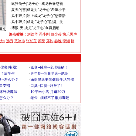
·
疯狂兔子
|
"龙子心--成龙长春慈善
·
夏天的雪
|
成龙为"龙子心"希望小学
·
风中碎片
|
汶上成龙"龙子心"慈善活
·
风中碎片
|
成龙-"龙子心"临淄、汶
·
博浪·天
|
成龙"龙子心"今再启动
曝光
热点标签：
刘德华
冯小刚
蔡少芬
快乐男声
大s
选秀
范冰冰
张柏芝
苏醒
郑钧
春晚
李湘
搞
你尖叫(图)
·
狐臭--腋臭--全球揭秘！
毁了后半生
·
更年期--卵巢早衰--绝经
--怎么办？
·
涵盖健康要闻健康生活导航
明星支招
·
口臭--口臭--拜拜了!
罩杯升级魔法
·
10平米小店 月赚20万
-怎么办？
·
老公--烟戒不了排排毒吧