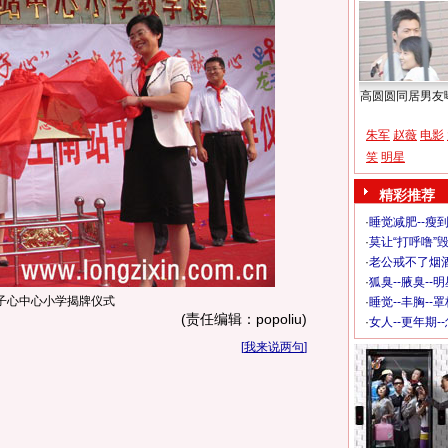
高圆圆同居男友
朱军
赵薇
电影
笑
明星
精彩推荐
·
睡觉减肥--瘦到
·
莫让“打呼噜”
·
老公戒不了烟酒
·
狐臭--腋臭--
子心中心小学揭牌仪式
·
睡觉--丰胸--
(责任编辑：popoliu)
·
女人--更年期-
[
我来说两句
]