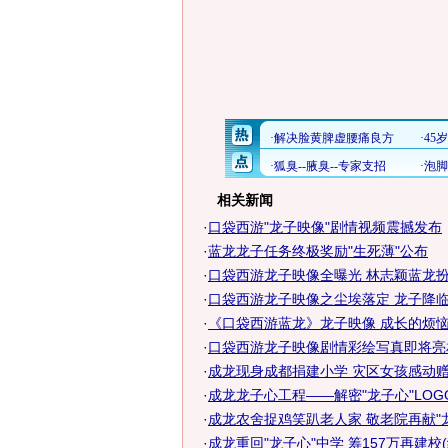
相关新闻
·
口袋西游"龙子映像"剧情视频震撼发布
·
蓝龙龙子任务终极奖励"生死薄"公布
·
口袋西游龙子映像全曝光 林志颖蓝龙
·
口袋西游龙子映像之尘埃落定 龙子降
·
《口袋西游蓝龙》龙子映像 成长的烦
·
口袋西游龙子映像剧情彩绘写真即将亮
·
成龙现身成都捐建小学 灾区女孩感动赠
·
成龙龙子心工程——解密"龙子心"LOG
·
成龙农舍捉鸡笑趴老人家 敬老院再献"
·
成龙重回"龙子心"中学 筹157万再建校(