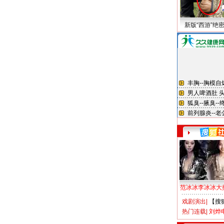
新版“西游”绝
范冰冰李冰冰大
戏剧演出
|
【搜
热门连载
|
刘烨