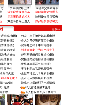
情史
李冰冰被爆已婚
揭秘生父离婚内幕
孕
·
揭刘晓庆离婚内幕
·
李幼斌新恋情曝光
婚
·
周迅王艳婆媳相见
·
陆毅爱女照首曝光
折
·
刘嘉玲自曝正造人
·
陈好新男友被曝光
 后
更多>>
喂猕猴桃(图)
·
独家：章子怡带妈妈看电影
好身材(图)
·
佟大为马伊琍再度牵手(图)
秀性感(图)
·
倪萍赵忠祥十年后再携手
服装皆为租赁
·
刘涛富豪老公为家产求生子
颜乘地铁被拍
·
舒淇醉酒瞬间惨被抓拍(图)
做活体解剖
·
实拍漂亮的地摊西施(组图)
的暴烈脾气
·
世界九大罪恶之城(组图)
遇灵异事件
·
李孝利新欢私密视频曝光
成命案导火索
·
孟庭苇可爱儿子最新照(图)
：加入我们吧！
·
点击进入搜狐娱乐影视库
howGirl
·
游戏史上最般配的十对情侣
2》送票！
·
张元首透露戒毒生活
湘胎教
·
令人惊叹太空步下楼方式