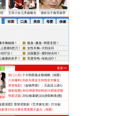
密照
王菲小女儿李嫣曝光
酒井法子痛哭谢罪
更多>>
热门八卦
|
十大明星脸女模揭晓（组图）
八卦爆料
|
刘欢与美女主持情史大曝光
第壹电影
|
《金钱帝国》：王晶没上进心
精彩组图
|
46位明星孕妇时的大胆造型图
明星话题
|
20位银幕硬汉比拼阳刚美(图)
撞衫
狐观演团】普契尼歌剧《艺术家生涯》打分贴
电影里15位大牌女星美图大盘点（组图）