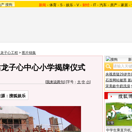
地产
搜狗
新闻
-
体育
-
S
-
娱乐
-
V
-
财经
-
IT
-
汽车
-
房产
-
家居
-
龙龙子心工程
>
图片锦集
新
站龙子心中心小学揭牌仪式
央视质疑29岁市
石首网站被黑
篡
[
我来说两句
] [字号：
大
中
小
]
宋美龄牛奶洗澡
来源：搜狐娱乐
中学生乘直升机