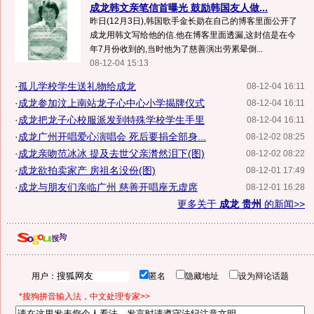
成龙韩文亲笔信首曝光 鼓励韩国友人做...
昨日(12月3日),韩国歌手金长勋在自己的博客里面公开了
成龙用韩文写给他的信.他在博客里面透漏,这封信是在今
年7月份收到的,当时他为了慈善演出劳累晕倒...
08-12-04 15:13
·
孤儿学校学生送礼物给成龙
08-12-04 16:11
·
成龙参加汶上南站龙子心中心小学揭牌仪式
08-12-04 16:11
·
成龙把龙子心校服派发到特殊学校学生手里
08-12-04 16:11
·
成龙广州开唱爱心演唱会 死后要捐全部身...
08-12-02 08:25
·
成龙亲吻范冰冰 提及去世父亲潸然泪下(图)
08-12-02 08:22
·
成龙欲拍卖家产 房祖名没份(图)
08-12-01 17:49
·
成龙与朋友们亲临广州 慈善开唱座无虚席
08-12-01 16:28
更多关于
成龙 贵州
的新闻>>
用户：
匿名
隐藏地址
设为辩论话题
*搜狗拼音输入法，中文处理专家>>