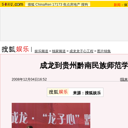
搜狐
ChinaRen
17173
焦点房地产
搜狗
新闻
-
体
娱乐频道
>
独家频道
>
成龙龙子心工程
>
图片锦集
成龙到贵州黔南民族师范
2008年12月04日16:52
[
我来
来源：搜狐娱乐