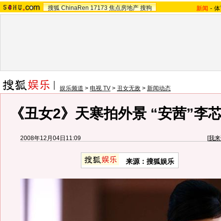
搜狐
ChinaRen
17173
焦点房地产
搜狗
新闻
-
体
娱乐频道
>
电视 TV
>
丑女无敌
>
新闻动态
《丑女2》天寒拍外景 “安茜”李
2008年12月04日11:09
[
我来
来源：搜狐娱乐