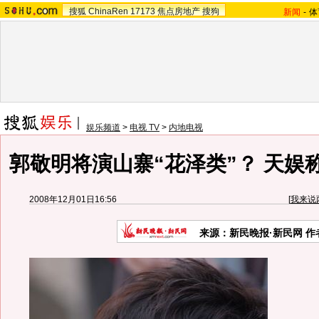
搜狐
ChinaRen
17173
焦点房地产
搜狗
新闻
-
体
娱乐频道
>
电视 TV
>
内地电视
郭敬明将演山寨“花泽类”？ 天娱
2008年12月01日16:56
[
我来说
来源：新民晚报·新民网 