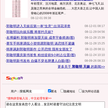
年初雪灾、汶川地震、南方洪涝、北京奥运、神七飞天,以
及随之而来的全球金融危机……大悲大喜之后,让中国人刻
骨铭心的2008年渐近尾声...
08-12-01 09:38
·
郭敬明进入天娱后第一单"生意":出演花泽类
08-12-01 08:17
·
郭敬明玩向娱乐圈 将签约天娱?
08-11-29 04:56
·
名博爆料:郭敬明将加盟天娱 成李宇春师弟(图)
08-11-28 15:39
·
赛车手韩寒调侃小资情调郭敬明 谈恋情不避嫌
08-11-28 15:25
·
韩寒讽刺郭敬明新作 公开恋情:我有女朋友了
08-11-28 08:11
·
郭敬明重庆新书签售 粉丝提前9小时占位置(图)
08-11-24 10:10
·
郭敬明新书发布 自爆不穿名牌遭人白眼(图)
08-09-26 08:33
更多关于
郭敬明 天娱
的新闻>>
用户：
匿名
隐藏地址
设为辩论话题
*搜狗拼音输入法，中文处理专家>>