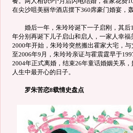
餐。两人相识9个月后闪电结婚，霍家花费10
在尖沙咀美丽华酒店摆下360席豪门婚宴，
婚后一年，朱玲玲诞下一子启刚，其后198
年分别再诞下儿子启山和启人，一家人幸福
2000年开始，朱玲玲突然搬出霍家大宅，
至2006年9月，朱玲玲亲证与霍震霆早于19
2004年正式离婚，结束26年童话婚姻关系
人生中最开心的日子。
罗朱苦恋8载情史盘点