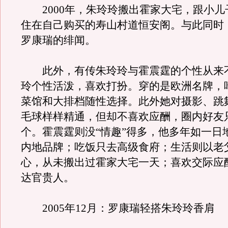
2000年，朱玲玲搬出霍家大宅，跟小儿
住在自己购买的寿山村道恒安阁。与此同时
罗康瑞的绯闻。
此外，有传朱玲玲与霍震霆的个性从来
玲个性活泼，喜欢打扮。穿的是欧洲名牌，
菜馆和大排档随性选择。此外她对摄影、跳
毛球样样精通，但却不喜欢应酬，圈内好友
个。霍震霆则没“情趣”得多，他多年如一日
内地品牌；吃饭只去高级食府；生活则以老
心，从未搬出过霍家大宅一天；喜欢交际应
达官贵人。
2005年12月：罗康瑞轻搭朱玲玲香肩