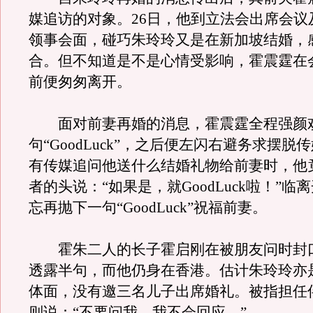
媒追访的对象。26日，他到立法会出席会议
领事会面，碰巧朱玲玲又是在新加坡结婚，
合。但不知道是不是心情受影响，霍震霆在
前便匆匆离开。
面对前妻再婚的消息，霍震霆全程强颜
句“GoodLuck”，之后便左闪右避务求摆脱
有传媒追问他送什么结婚礼物给前妻时，他
者的头说：“如果是，就GoodLuck啦！”临
忘再抛下一句“GoodLuck”祝福前妻。
霍朱二人的长子霍启刚在被朋友问时封
透露半句，而他仍身在香港。估计朱玲玲亦
体面，没有邀三名儿子出席婚礼。被指担任
则说：“不要问我，我不会回应。”