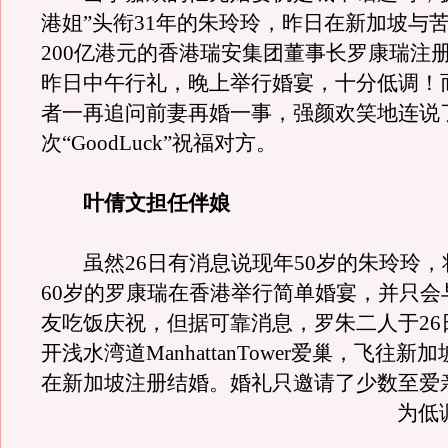
港姐”头衔31年的朱玲玲，昨日在新加坡与
200亿港元的香港瑞安集团董事长罗康瑞注
昨日中午行礼，晚上举行婚宴，十分低调！
者一再追问前妻再婚一事，强颜欢笑地连说
次“GoodLuck”祝福对方。
叶倩文担任伴娘
虽然26日有消息说现年50岁的朱玲玲，
60岁的罗康瑞在香港举行简单婚宴，并只会
友吃饭庆祝，但据可靠消息，罗朱二人于26
开浅水湾道ManhattanTower爱巢，飞往新
在新加坡注册结婚。
婚礼只邀请了少数至爱
为低