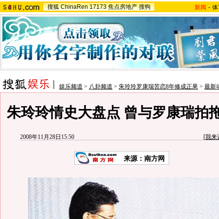
搜狐
ChinaRen
17173
焦点房地产
搜狗
新闻
-
体
娱乐频道
>
八卦频道
>
朱玲玲罗康瑞苦恋8年修成正果
>
最新
朱玲玲情史大盘点 曾与罗康瑞拍
2008年11月28日15:50
[
我来
来源：南方网