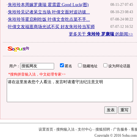
·
朱玲玲本周嫁罗康瑞 霍震霆:Good Luck(图)
08-11-27 07:45
·
朱玲玲见记者呆立当场 叶倩文面对追访拔...
08-10-23 08:43
·
朱玲玲等霍启刚吃饭 叶倩文贪吃点菜不手...
07-08-24 08:22
·
叶倩文发福逛商场光试不买 好友朱玲玲当军师
07-07-12 16:52
更多关于
朱玲玲 罗康瑞
的新闻>>
用户：
匿名
隐藏地址
设为辩论话题
*搜狗拼音输入法，中文处理专家>>
设置首页
-
搜狗输入法
-
支付中心
-
搜狐招聘
-
广告服务
-
客
Copyright
©
2016 Sohu.com