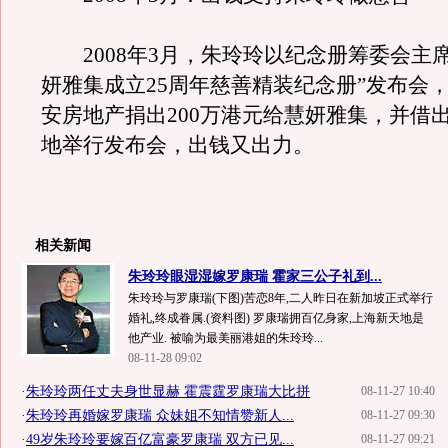
2008年3月，朱玲玲以纪念册筹委会主席
妍雅集成立25周年慈善精装纪念册”发布会
安房地产捐出200万港元给慧妍雅集，并借
地举行发布会，出钱又出力。
相关新闻
朱玲玲眼湿湿嫁罗康瑞 霍家三公子礼到...
朱玲玲与罗康瑞(下图)苦恋8年,二人昨日在新加坡正式举行
婚礼,终成眷属.(资料图) 罗康瑞拥百亿身家,上海新天地是
他产业. 被喻为最美丽港姐的朱玲玲...
08-11-28 09:02
·
朱玲玲两任丈夫身世显赫 霍震霆罗康瑞大比拼
08-11-27 10:40
·
朱玲玲再婚嫁罗康瑞 众妹姐不知情赞新人...
08-11-27 09:30
·
49岁朱玲玲要嫁百亿富豪罗康瑞 双方已见...
08-11-27 09:21