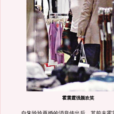
霍震霆强颜欢笑
自朱玲玲再婚的消息传出后，其前夫霍