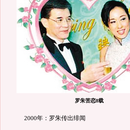
罗朱苦恋8载
2000年：罗朱传出绯闻