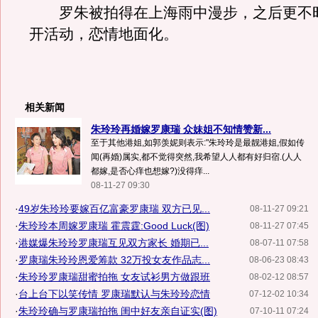
罗朱被拍得在上海雨中漫步，之后更不
开活动，恋情地面化。
相关新闻
朱玲玲再婚嫁罗康瑞 众妹姐不知情赞新...
至于其他港姐,如郭羡妮则表示:"朱玲玲是最靓港姐,假如传
闻(再婚)属实,都不觉得突然,我希望人人都有好归宿.(人人
都嫁,是否心痒也想嫁?)没得痒...
08-11-27 09:30
·
49岁朱玲玲要嫁百亿富豪罗康瑞 双方已见...
08-11-27 09:21
·
朱玲玲本周嫁罗康瑞 霍震霆:Good Luck(图)
08-11-27 07:45
·
港媒爆朱玲玲罗康瑞互见双方家长 婚期已...
08-07-11 07:58
·
罗康瑞朱玲玲恩爱筹款 32万投女友作品志...
08-06-23 08:43
·
朱玲玲罗康瑞甜蜜拍拖 女友试衫男方做跟班
08-02-12 08:57
·
台上台下以笑传情 罗康瑞默认与朱玲玲恋情
07-12-02 10:34
·
朱玲玲确与罗康瑞拍拖 闺中好友亲自证实(图)
07-10-11 07:24