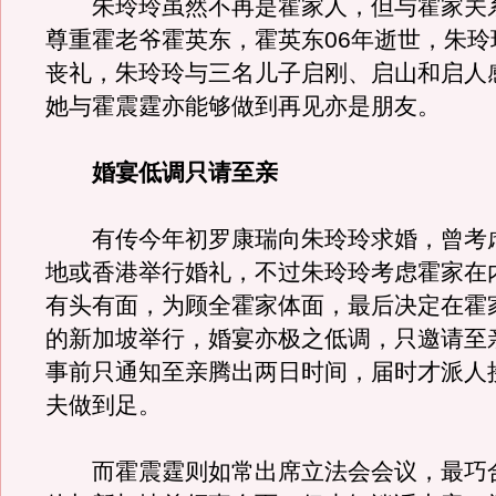
朱玲玲虽然不再是霍家人，但与霍家关
尊重霍老爷霍英东，霍英东06年逝世，朱玲
丧礼，朱玲玲与三名儿子启刚、启山和启人
她与霍震霆亦能够做到再见亦是朋友。
婚宴低调只请至亲
有传今年初罗康瑞向朱玲玲求婚，曾考
地或香港举行婚礼，不过朱玲玲考虑霍家在
有头有面，为顾全霍家体面，最后决定在霍
的新加坡举行，婚宴亦极之低调，只邀请至
事前只通知至亲腾出两日时间，届时才派人
夫做到足。
而霍震霆则如常出席立法会会议，最巧