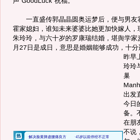
声“GoodLuck”祝福。
一直盛传郭晶晶圆奥运梦后，便与男友
霍家媳妇，谁知未来婆婆比她更加快嫁人，
朱玲玲，与六十岁的罗康瑞结婚，堪舆学家麦
月27日是成日，意思是婚姻能够成功，十分
昨早
玲玲
巢
Manh
出发
今日
备。
在朋
不说