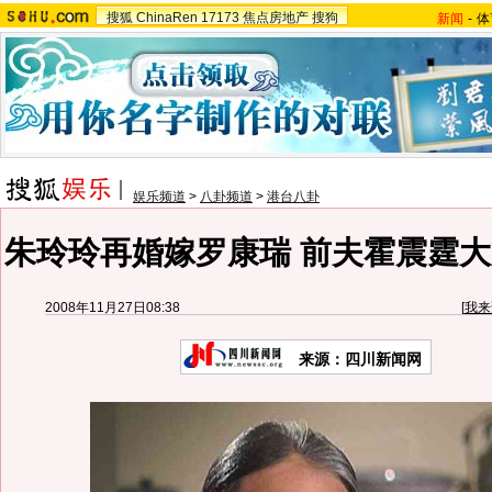
搜狐
ChinaRen
17173
焦点房地产
搜狗
新闻
-
体
娱乐频道
>
八卦频道
>
港台八卦
朱玲玲再婚嫁罗康瑞 前夫霍震霆大
2008年11月27日08:38
[
我来
来源：四川新闻网