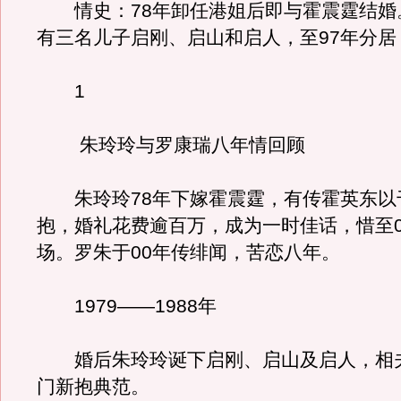
情史：78年卸任港姐后即与霍震霆结婚
有三名儿子启刚、启山和启人，至97年分居
1
朱玲玲与罗康瑞八年情回顾
朱玲玲78年下嫁霍震霆，有传霍英东以
抱，婚礼花费逾百万，成为一时佳话，惜至0
场。罗朱于00年传绯闻，苦恋八年。
1979——1988年
婚后朱玲玲诞下启刚、启山及启人，相夫
门新抱典范。