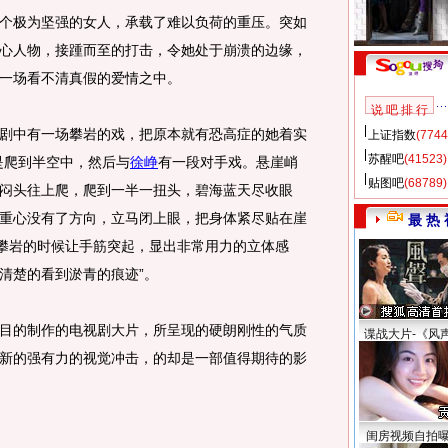
极为坚强的女人，承载了难以负荷的重压。突如
心人物，接踵而至的打击，令她处于崩溃的边缘，
一场看不清真假的爱情之中。
说 吧 排 行
中有一场攀岩的戏，把原本就有恐高症的她着实
上证指数
(7744
苏醒吧
(41523)
是爬到半空中，然后与
徐峥
有一段对手戏。悬崖峭
贴图吧
(68789)
闷头往上爬，爬到一半一扭头，碧海蓝天尽收眼
重心没有了方向，立马闭上眼，把身体紧尽贴在崖
最 热 
了攀岩的时候让手筋突起，显出非常用力的立体感
清楚的看到淤青的痕迹”。
的制作的电视剧大片，所呈现的硬朗刚性的气质
谍战大片-《风
新的强有力的视觉冲击，的却是一部值得期待的影
闺房视频自拍