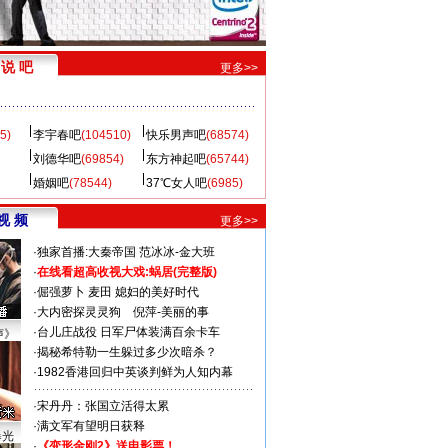
说 吧
更多>>
5)
李宇春吧
(104510)
快乐男声吧
(68574)
刘德华吧
(69854)
东方神起吧
(65744)
婚姻吧
(78544)
37℃女人吧
(6985)
视 频
更多>>
·
独家首播:大秦帝国
范冰冰-金大班
·
在线看超高收视大戏:
蜗居(完整版)
·
倔强萝卜
麦田
媳妇的美好时代
·
大内密探灵灵狗
倪萍-美丽的事
·
台儿庄战役 日军尸体装满百余卡车
声》
·
揭秘希特勒一生躲过多少次暗杀？
·
1982香港回归中英谈判鲜为人知内幕
·
宋丹丹：张国立活得太累
·
满文军有望明日获释
曝光
·
《变形金刚2》送电影票！