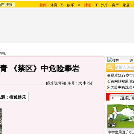
地产
搜狗
新闻
-
体育
-
S
-
娱乐
-
V
-
财经
-
IT
-
汽车
-
房产
-
家居
-
电视
新
青 《禁区》中危险攀岩
央视质疑29岁市
石首网站被黑
篡
[
我来说两句
] [字号：
大
中
小
]
宋美龄牛奶洗澡
来源：搜狐娱乐
中学生乘直升机