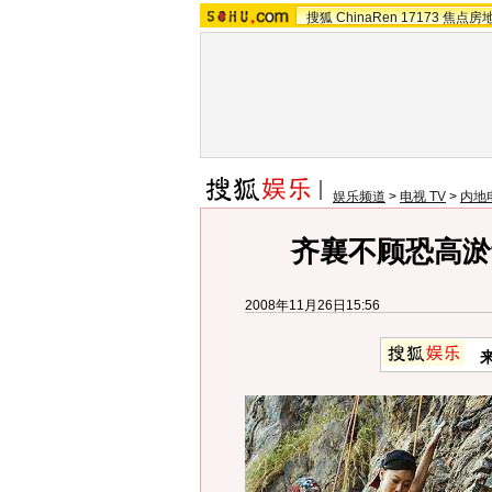
搜狐
ChinaRen
17173
焦点房
娱乐频道
>
电视 TV
>
内地
齐襄不顾恐高淤
2008年11月26日15:56