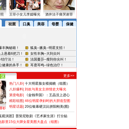
密照
王菲小女儿李嫣曝光
酒井法子痛哭谢罪
更多>>
热门八卦
|
十大明星脸女模揭晓（组图）
八卦爆料
|
刘欢与美女主持情史大曝光
第壹电影
|
《金钱帝国》：王晶没上进心
精彩组图
|
46位明星孕妇时的大胆造型图
明星话题
|
20位银幕硬汉比拼阳刚美(图)
撞衫
狐观演团】普契尼歌剧《艺术家生涯》打分贴
电影里15位大牌女星美图大盘点（组图）