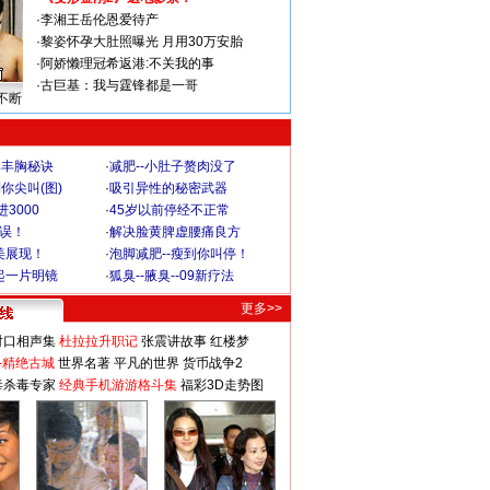
·
李湘王岳伦恩爱待产
·
黎姿怀孕大肚照曝光 月用30万安胎
·
阿娇懒理冠希返港:不关我的事
·
古巨基：我与霆锋都是一哥
不断
爆丰胸秘诀
·
减肥--小肚子赘肉没了
你尖叫(图)
·
吸引异性的秘密武器
3000
·
45岁以前停经不正常
不误！
·
解决脸黄脾虚腰痛良方
美展现！
·
泡脚减肥--瘦到你叫停！
起一片明镜
·
狐臭--腋臭--09新疗法
更多>>
对口相声集
杜拉拉升职记
张震讲故事
红楼梦
-精绝古城
世界名著
平凡的世界
货币战争2
毒杀毒专家
经典手机游游格斗集
福彩3D走势图