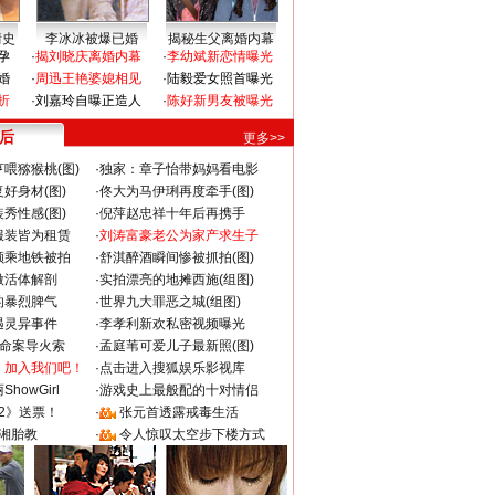
情史
李冰冰被爆已婚
揭秘生父离婚内幕
孕
·
揭刘晓庆离婚内幕
·
李幼斌新恋情曝光
婚
·
周迅王艳婆媳相见
·
陆毅爱女照首曝光
折
·
刘嘉玲自曝正造人
·
陈好新男友被曝光
 后
更多>>
喂猕猴桃(图)
·
独家：章子怡带妈妈看电影
好身材(图)
·
佟大为马伊琍再度牵手(图)
秀性感(图)
·
倪萍赵忠祥十年后再携手
服装皆为租赁
·
刘涛富豪老公为家产求生子
颜乘地铁被拍
·
舒淇醉酒瞬间惨被抓拍(图)
做活体解剖
·
实拍漂亮的地摊西施(组图)
的暴烈脾气
·
世界九大罪恶之城(组图)
遇灵异事件
·
李孝利新欢私密视频曝光
成命案导火索
·
孟庭苇可爱儿子最新照(图)
：加入我们吧！
·
点击进入搜狐娱乐影视库
howGirl
·
游戏史上最般配的十对情侣
2》送票！
·
张元首透露戒毒生活
湘胎教
·
令人惊叹太空步下楼方式