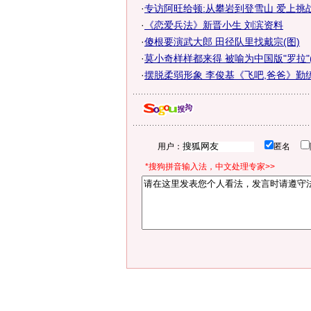
·
专访阿旺给顿:从攀岩到登雪山 爱上挑
·
《恋爱兵法》新晋小生 刘滨资料
·
傻根要演武大郎 田径队里找戴宗(图)
·
莫小奇样样都来得 被喻为中国版"罗拉"(
·
摆脱柔弱形象 李俊基《飞吧,爸爸》勤
用户：
匿名
*搜狗拼音输入法，中文处理专家>>