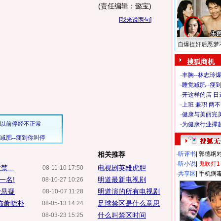
(责任编辑：懿宝)
[
我来说两句
]
自爆捉奸后恶梦
搜狐商机
·
丰胸--林志玲
·
睡觉减肥--瘦到
·
开这样的店 日进
·
上班 兼职 两
·
健康与美丽完
·
为健康行业撑
相关推荐
·
听评书
|
郭德纲
·
听小说
|
鬼吹灯1
...
电视剧英雄虎胆
08-11-10 17:50
·
共享区
|
手机病
一名!
明道最新电视剧
08-10-27 10:26
险悬疑
明道演的所有电视剧
08-10-07 11:28
饰萧晓朴
足球禁区是什么意思
08-05-13 14:24
什么叫禁区时间
08-03-23 15:25