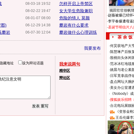
战
怎样开启上帝禁区
08-03-18 19:52
女大学生危险兼职
揭田壮壮徐帆
08-02-22 19:47
·
赵薇被爆已经怀
危险的情人 莫颜
08-01-07 08:00
·
李宇春爆遭母逼
图)
攀岩有什么要求
06-12-29 14:38
·
圣诞节明信片八
练攀岩
攀岩做什么心理训练
06-07-30 12:04
茶 余 饭
·
何炅获地产大亨
我要发布
·
陈慧琳产后恢复
·
殷桃街头休闲装
隐藏地址
设为辩论话题
我来说两句
·
范冰冰红地毯
·
姚晨与老公素
精华区
·
日军竟拿战俘
辩论区
·
盘点网坛大腕
·
美女办公室遭
·
《Nobody》
·
搜狐娱乐招聘
·
台北电玩展靓丽S
·
《变形金刚
·
王岳伦爆李