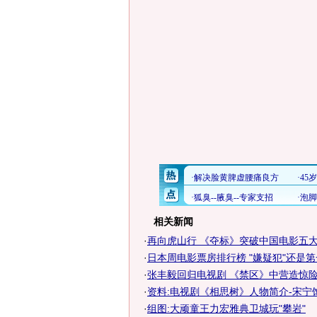
相关新闻
·
再向虎山行 《夺标》突破中国电影五大禁
·
日本周电影票房排行榜 "嫌疑犯"还是第
·
张丰毅回归电视剧 《禁区》中营造惊
·
资料:电视剧《相思树》人物简介-宋宁
·
组图:大顽童王力宏雅典卫城玩"攀岩"