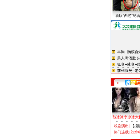
新版“西游”绝
范冰冰李冰冰大
戏剧演出
|
【搜
热门连载
|
刘烨