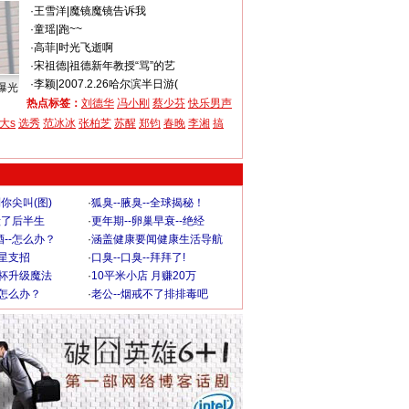
·
王雪洋
|
魔镜魔镜告诉我
·
童瑶
|
跑~~
·
高菲
|
时光飞逝啊
·
宋祖德
|
祖德新年教授“骂”的艺
·
李颖
|
2007.2.26哈尔滨半日游(
曝光
热点标签：
刘德华
冯小刚
蔡少芬
快乐男声
大s
选秀
范冰冰
张柏芝
苏醒
郑钧
春晚
李湘
搞
你尖叫(图)
·
狐臭--腋臭--全球揭秘！
毁了后半生
·
更年期--卵巢早衰--绝经
--怎么办？
·
涵盖健康要闻健康生活导航
明星支招
·
口臭--口臭--拜拜了!
罩杯升级魔法
·
10平米小店 月赚20万
-怎么办？
·
老公--烟戒不了排排毒吧