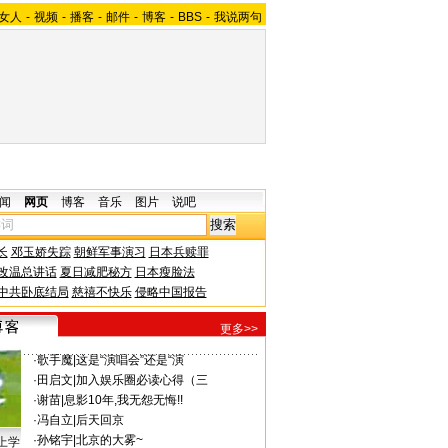
女人
-
视频
-
播客
-
邮件
-
博客
-
BBS
-
我说两句
闻
网页
博客
音乐
图片
说吧
长
邓玉娇失踪
朝鲜军事演习
日本兵赎罪
改温总讲话
夏日减肥秘方
日本瘦脸法
中共卧底结局
慈禧不快乐
侵略中国报告
更多>>
·
歌手魔
|
这是“演唱会”还是“演
·
田启文
|
加入娱乐圈必读心得（三
·
谢苗
|
息影10年,我无怨无悔!!
·
冯自立
|
后天回京
·
孙铭宇
|
北京的大雾~
上学