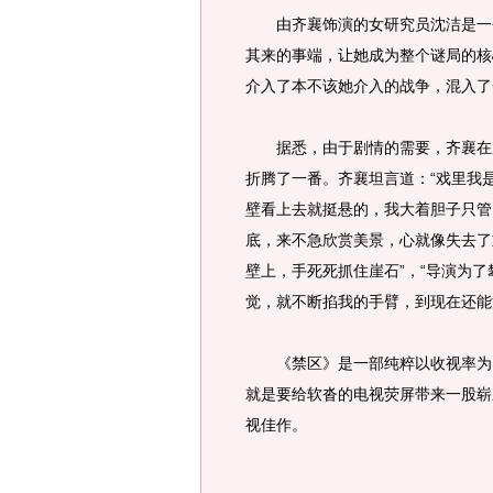
由齐襄饰演的女研究员沈洁是一个
其来的事端，让她成为整个谜局的核
介入了本不该她介入的战争，混入了
据悉，由于剧情的需要，齐襄在剧
折腾了一番。齐襄坦言道：“戏里我
壁看上去就挺悬的，我大着胆子只管
底，来不急欣赏美景，心就像失去了
壁上，手死死抓住崖石”，“导演为
觉，就不断掐我的手臂，到现在还能
《禁区》是一部纯粹以收视率为目
就是要给软沓的电视荧屏带来一股崭
视佳作。