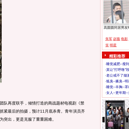
高圆圆同居男友
朱军
赵薇
电影
笑
明星
精彩推荐
·
睡觉减肥--瘦到
·
莫让“打呼噜”
·
老公戒不了烟酒
·
狐臭--腋臭--
·
睡觉--丰胸--
·
女人--更年期-
团队再度联手，倾情打造的商战题材电视剧《禁
抓紧最后的拍摄，预计11月底杀青。青年演员齐
为突出，更是克服了重重困难。