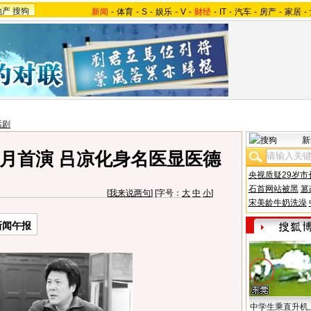
地产
搜狗
新闻
-
体育
-
S
-
娱乐
-
V
-
财经
-
IT
-
汽车
-
房产
-
家居
-
话剧
新
月首演 吕凉化身名医显医德
央视质疑29岁市
石首网站被黑
篡
[
我来说两句
] [字号：
大
中
小
]
宋美龄牛奶洗澡
新闻午报
中学生乘直升机