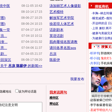
统中医
汤加丽艺术人像摄影
08-11-05 10:42
搜狐商机
艺术模特
08-10-14 17:15
·
丰胸--林志玲
图)
解放军艺术学院
08-06-27 10:25
·
睡觉减肥--瘦到
·
开这样的店 日进
图)
徐若瑄人体艺术
08-06-24 10:15
·
上班 兼职 两
聚集一堂
话剧剧本
07-04-17 10:47
·
健康与美丽完
...
英语话剧
07-04-10 10:11
·
为健康行业撑
...
肌肉萎缩名医请教
07-04-10 01:32
...
请问各界名医sos
07-04-06 11:37
·
听评书
|
郭德纲
...
吕凉
07-04-05 21:37
·
听小说
|
鬼吹灯1
一回深沉
陈薪伊
06-08-17 09:20
·
共享区
|
手机病
多关于
吕凉 陈薪伊
的新闻>>
我要发布
隐藏地址
设为辩论话题
我来说两句
揭田壮壮徐帆
精华区
·
赵薇被爆已经怀
辩论区
·
李宇春爆遭母逼
·
圣诞节明信片八