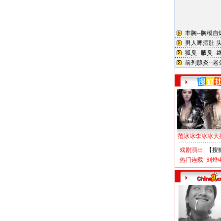
范冰冰李冰冰大
戏剧演出
|
【搜
热门连载
|
刘烨