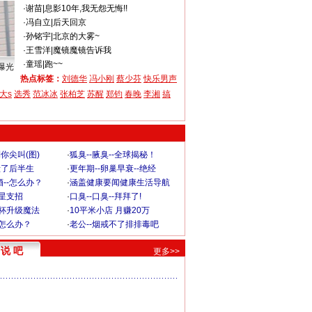
·
谢苗
|
息影10年,我无怨无悔!!
·
冯自立
|
后天回京
·
孙铭宇
|
北京的大雾~
·
王雪洋
|
魔镜魔镜告诉我
·
童瑶
|
跑~~
曝光
热点标签：
刘德华
冯小刚
蔡少芬
快乐男声
大s
选秀
范冰冰
张柏芝
苏醒
郑钧
春晚
李湘
搞
你尖叫(图)
·
狐臭--腋臭--全球揭秘！
毁了后半生
·
更年期--卵巢早衰--绝经
--怎么办？
·
涵盖健康要闻健康生活导航
明星支招
·
口臭--口臭--拜拜了!
罩杯升级魔法
·
10平米小店 月赚20万
-怎么办？
·
老公--烟戒不了排排毒吧
说 吧
更多>>