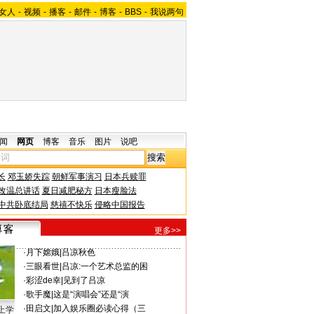
女人
-
视频
-
播客
-
邮件
-
博客
-
BBS
-
我说两句
闻
网页
博客
音乐
图片
说吧
长
邓玉娇失踪
朝鲜军事演习
日本兵赎罪
改温总讲话
夏日减肥秘方
日本瘦脸法
中共卧底结局
慈禧不快乐
侵略中国报告
更多>>
·
月下嫦娥
|
吕凉秋色
·
三眼看世
|
吕凉:一个艺术总监的困
·
彩涩de幸
|
见到了吕凉
·
歌手魔
|
这是“演唱会”还是“演
·
田启文
|
加入娱乐圈必读心得（三
上学