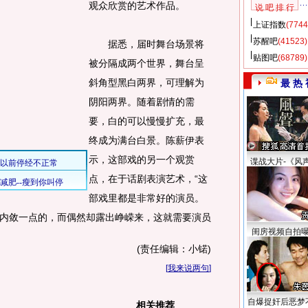
观众欣赏的艺术作品。
说 吧 排 行
上证指数
(7744
苏醒吧
(41523)
据悉，届时舞台场景将
贴图吧
(68789)
被分隔成两个世界，舞台呈
斜角型黑白两界，可理解为
最 热 
阴阳两界。随着剧情的需
要，白的可以慢慢扩充，最
终成为满台白景。陈薪伊表
示，这部戏的另一个观赏
谍战大片-《风
点，在于话剧表演艺术，“这
部戏里都是非常好的演员。
内敛一点的，而偶然却露出峥嵘来，这就需要演员
闺房视频自拍
(责任编辑：小锘)
[
我来说两句
]
自爆捉奸后恶梦
相关推荐