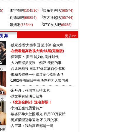
5)
李宇春吧
(104510)
快乐男声吧
(68574)
刘德华吧
(69854)
东方神起吧
(65744)
婚姻吧
(78544)
37℃女人吧
(6985)
视 频
更多>>
·
独家首播:大秦帝国
范冰冰-金大班
·
在线看超高收视大戏:
蜗居(完整版)
·
倔强萝卜
麦田
媳妇的美好时代
·
大内密探灵灵狗
倪萍-美丽的事
·
台儿庄战役 日军尸体装满百余卡车
声》
·
揭秘希特勒一生躲过多少次暗杀？
·
1982香港回归中英谈判鲜为人知内幕
·
宋丹丹：张国立活得太累
·
满文军有望明日获释
曝光
·
《变形金刚2》送电影票！
·
李湘王岳伦恩爱待产
·
黎姿怀孕大肚照曝光 月用30万安胎
·
阿娇懒理冠希返港:不关我的事
·
古巨基：我与霆锋都是一哥
不断