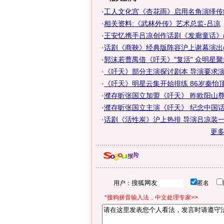
·
工人文化宫《杏花雨》启用名角演绎传
·
相关资料:《武林外传》艺术总监-吕凉
·
王安忆携手吕凉创作话剧《发廊童话》(
·
话剧《商鞅》经典版阵容沪上谢幕演出(
·
郭沫若曹禺借《吁天》"复活" 众明星
·
《吁天》部分主演探讨剧本 导演要求演员
·
《吁天》明星云集开始排练 86岁秦怡顶丧
·
濮存昕张国立加盟《吁天》 昨欧阳山尊亮
·
濮存昕张国立主演《吁天》 纪念中国话剧
·
话剧《活性炭》沪上热排 导演吕凉装
更
用户：
匿名
*搜狗拼音输入法，中文处理专家>>