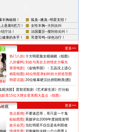
更多>>
热门八卦
|
十大明星脸女模揭晓（组图）
八卦爆料
|
刘欢与美女主持情史大曝光
第壹电影
|
《金钱帝国》：王晶没上进心
精彩组图
|
46位明星孕妇时的大胆造型图
明星话题
|
20位银幕硬汉比拼阳刚美(图)
撞衫
狐观演团】普契尼歌剧《艺术家生涯》打分贴
电影里15位大牌女星美图大盘点（组图）
更多>>
焦点新闻
|
不要迷恋哥，哥只是一个鬼
贴贴图图
|
英媒评出2009年度搞怪发明
娱乐旮旯
|
当红明星不仅仅是名利双收
情感世界
|
后悔嫁给这样一个山西男人