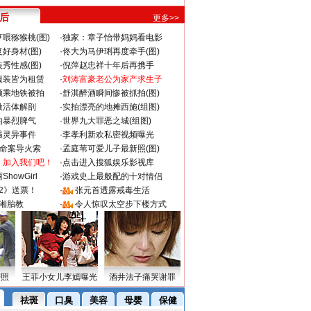
 后
更多>>
喂猕猴桃(图)
·
独家：章子怡带妈妈看电影
好身材(图)
·
佟大为马伊琍再度牵手(图)
秀性感(图)
·
倪萍赵忠祥十年后再携手
服装皆为租赁
·
刘涛富豪老公为家产求生子
颜乘地铁被拍
·
舒淇醉酒瞬间惨被抓拍(图)
做活体解剖
·
实拍漂亮的地摊西施(组图)
的暴烈脾气
·
世界九大罪恶之城(组图)
遇灵异事件
·
李孝利新欢私密视频曝光
成命案导火索
·
孟庭苇可爱儿子最新照(图)
：加入我们吧！
·
点击进入搜狐娱乐影视库
howGirl
·
游戏史上最般配的十对情侣
2》送票！
·
张元首透露戒毒生活
湘胎教
·
令人惊叹太空步下楼方式
密照
王菲小女儿李嫣曝光
酒井法子痛哭谢罪