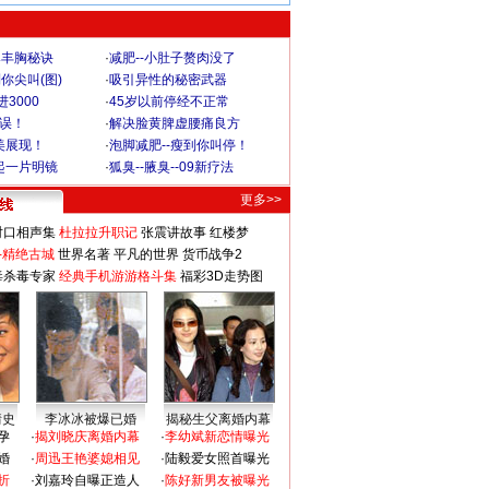
爆丰胸秘诀
·
减肥--小肚子赘肉没了
你尖叫(图)
·
吸引异性的秘密武器
3000
·
45岁以前停经不正常
不误！
·
解决脸黄脾虚腰痛良方
美展现！
·
泡脚减肥--瘦到你叫停！
起一片明镜
·
狐臭--腋臭--09新疗法
更多>>
对口相声集
杜拉拉升职记
张震讲故事
红楼梦
-精绝古城
世界名著
平凡的世界
货币战争2
毒杀毒专家
经典手机游游格斗集
福彩3D走势图
情史
李冰冰被爆已婚
揭秘生父离婚内幕
孕
·
揭刘晓庆离婚内幕
·
李幼斌新恋情曝光
婚
·
周迅王艳婆媳相见
·
陆毅爱女照首曝光
折
·
刘嘉玲自曝正造人
·
陈好新男友被曝光