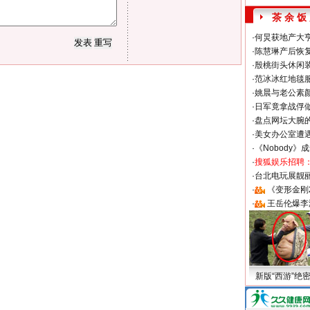
茶 余 饭
·
何炅获地产大亨
·
陈慧琳产后恢复
·
殷桃街头休闲装
·
范冰冰红地毯
·
姚晨与老公素
·
日军竟拿战俘
·
盘点网坛大腕
·
美女办公室遭
·
《Nobody》
·
搜狐娱乐招聘
·
台北电玩展靓丽S
·
《变形金刚
·
王岳伦爆李
新版“西游”绝