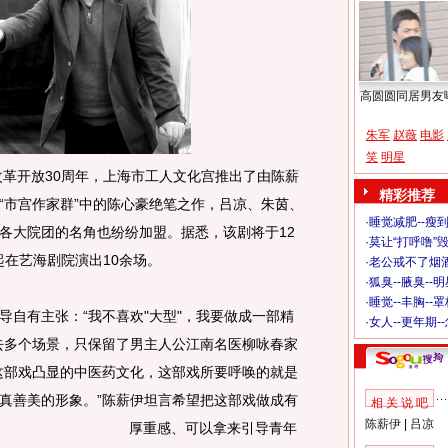
高圆圆同居男友
朱军
赵薇
电影
笑
明星
革开放30周年，上海市工人文化宫推出了由陈薪
精彩推荐
“市宫作家群”中的陈心豪绝笔之作，吕凉、朱茵、
·
睡觉减肥--瘦到
各大院团的名角也纷纷加盟。据悉，该剧将于12
·
莫让“打呼噜”
起在艺海剧院演出10余场。
·
老公戒不了烟酒
·
狐臭--腋臭--
·
睡觉--丰胸--
有主张：“我不喜欢"大型"，我要做成一部精
·
女人--更年期-
去多个场景，只保留了男主人公江南名医柳咏春家
这部戏凸显的中医药文化，这部戏所要呼唤的就是
真善美的形象。
”陈薪伊坦言希望把这部戏做成有
相 关 说 吧
陈薪伊
|
吕凉
厚重感、可以拿来引导青年