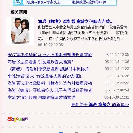
相关新闻
海岩《舞者》牵红线 章龄之侣皓吉吉曾...
由新晋艺人章龄之与男主角侣皓吉吉演绎的一段凄美爱情
《舞者》即将登陆湖南卫视,继《五星大饭店》、《阳光像
花儿一样》在国内外收获了相当不俗的收视成绩之后...
08-10-22 12:06
·
宋汶霏决绝华谊为上位 归降海岩却遭长期雪藏
08-11-17 13:35
·
海岩尽是挖墙角 引发娱乐圈大地震?
08-11-13 11:36
·
《舞者》 海岩剧惊悚新境界 超越日本恐怖片
08-11-13 11:23
·
李咏海岩"交火":你这是犯人蹲的姿势(图)
08-11-13 10:28
·
海岩否认宋汶霏爆料 《舞者》选角引娱圈震动
08-11-12 23:22
·
海岩《舞者》开机前换人 儿子有望成真正舞者
08-11-12 08:54
·
章龄之清纯起舞 用舞蹈撰写爱情童话
08-10-09 15:32
更多关于
海岩 章龄之
的新闻>>