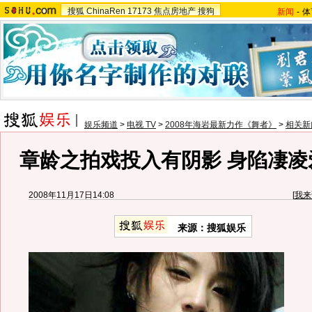
搜狐
ChinaRen
17173
焦点房地产
搜狗
新闻
-
体
娱乐频道
>
电视 TV
>
2008年海岩最新力作《舞者》
>
相关新
章龄之拍戏投入有阴影 身陷凄凌
2008年11月17日14:08
[
我来
来源：搜狐娱乐