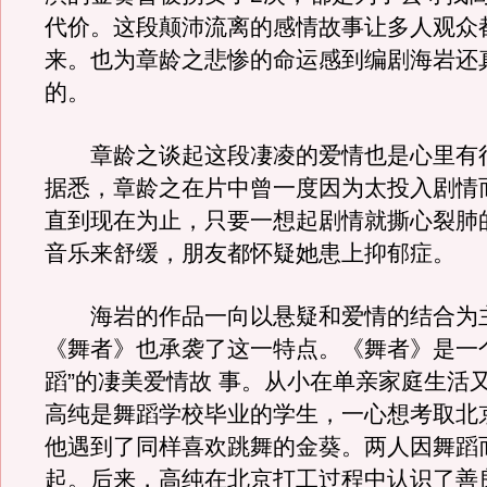
代价。这段颠沛流离的感情故事让多人观众
来。也为章龄之悲惨的命运感到编剧海岩还
的。
章龄之谈起这段凄凌的爱情也是心里有
据悉，章龄之在片中曾一度因为太投入剧情
直到现在为止，只要一想起剧情就撕心裂肺
音乐来舒缓，朋友都怀疑她患上抑郁症。
海岩的作品一向以悬疑和爱情的结合为
《舞者》也承袭了这一特点。《舞者》是一
蹈”的凄美爱情故 事。从小在单亲家庭生活
高纯是舞蹈学校毕业的学生，一心想考取北
他遇到了同样喜欢跳舞的金葵。两人因舞蹈
起。后来，高纯在北京打工过程中认识了善