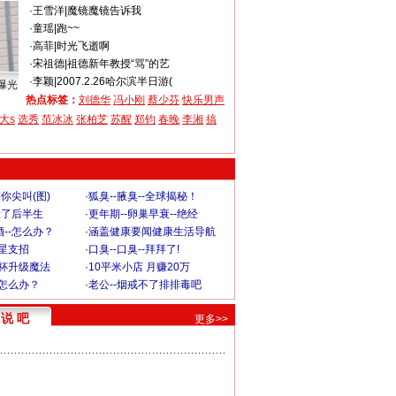
·
王雪洋
|
魔镜魔镜告诉我
·
童瑶
|
跑~~
·
高菲
|
时光飞逝啊
·
宋祖德
|
祖德新年教授“骂”的艺
·
李颖
|
2007.2.26哈尔滨半日游(
曝光
热点标签：
刘德华
冯小刚
蔡少芬
快乐男声
大s
选秀
范冰冰
张柏芝
苏醒
郑钧
春晚
李湘
搞
你尖叫(图)
·
狐臭--腋臭--全球揭秘！
毁了后半生
·
更年期--卵巢早衰--绝经
--怎么办？
·
涵盖健康要闻健康生活导航
明星支招
·
口臭--口臭--拜拜了!
罩杯升级魔法
·
10平米小店 月赚20万
-怎么办？
·
老公--烟戒不了排排毒吧
说 吧
更多>>