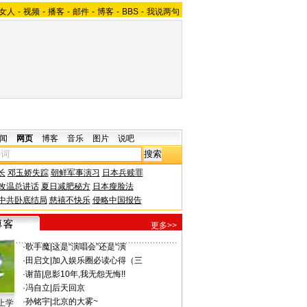
女人
-
视频
-
播客
-
邮件
-
博客
-
BBS
-
我说两句
闻
网页
博客
音乐
图片
说吧
长
邓玉娇失踪
朝鲜军事演习
日本兵赎罪
改温总讲话
夏日减肥秘方
日本瘦脸法
中共卧底结局
慈禧不快乐
侵略中国报告
更多>>
·
歌手魔
|
这是“演唱会”还是“演
·
田启文
|
加入娱乐圈必读心得（三
·
谢苗
|
息影10年,我无怨无悔!!
·
冯自立
|
后天回京
·
孙铭宇
|
北京的大雾~
上学