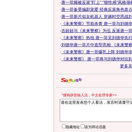
·
唐一菲频被反派"盯上" "狠性感"风格渐树
·
唐一菲备受编剧宠爱 经典反派角色盘点
·
唐一菲新片似女机器人 穿越时空恶战刘
·
《未来警察》节前杀青 唐一菲与刘德华
·
吉娃娃与《未来警察》为伍 反派唐一菲
·
《未来警察》热拍 唐一菲见刘德华先行"
·
刘德华唐一菲片中造型亮相 《未来警察
·
《未来警察》唐一菲爆乳上阵 刘德华非
·
《未来警察》 唐一菲将与刘德华对抗到
更多
*搜狗拼音输入法，中文处理专家>>
隐藏地址
设为辩论话题