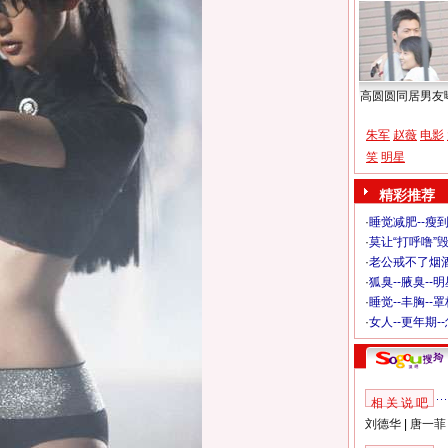
高圆圆同居男友
朱军
赵薇
电影
笑
明星
精彩推荐
·
睡觉减肥--瘦到
·
莫让“打呼噜”
·
老公戒不了烟酒
·
狐臭--腋臭--
·
睡觉--丰胸--
·
女人--更年期-
相 关 说 吧
刘德华
|
唐一菲