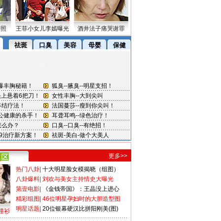
密照
王菲小女儿李嫣曝光
酒井法子痛哭谢罪
更多>>
热门八卦
|
十大明星脸女模揭晓（组图）
八卦爆料
|
刘欢与美女主持情史大曝光
第壹电影
|
《金钱帝国》：王晶没上进心
精彩组图
|
46位明星孕妇时的大胆造型图
明星话题
|
20位银幕硬汉比拼阳刚美(图)
撞衫