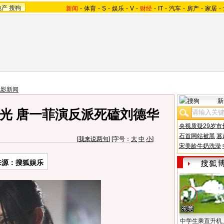
地产
搜狗
新闻
-
体育
-
S
-
娱乐
-
V
-
财经
-
IT
-
汽车
-
房产
-
家居
-
电影新闻
新
光 唐一菲演反派死磕刘德华
央视质疑29岁市
石首网站被黑
篡
[
我来说两句
] [字号：
大
中
小
]
宋美龄牛奶洗澡
来源：
搜狐娱乐
中学生乘直升机