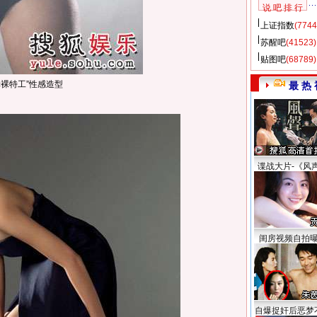
说 吧 排 行
上证指数
(7744
苏醒吧
(41523)
贴图吧
(68789)
裸特工”性感造型
最 热 
谍战大片-《风
闺房视频自拍
自爆捉奸后恶梦