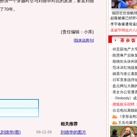
扮演一个穿越时空与刘德华对抗的反派，要置刘德
了70年。
揭田壮壮徐帆
·
赵薇被爆已经怀
·
李宇春爆遭母逼
·
圣诞节明信片八
(责任编辑：小库)
茶 余 饭
[
我来说两句
]
·
何炅获地产大亨
·
陈慧琳产后恢复
·
殷桃街头休闲装
·
范冰冰红地毯
·
姚晨与老公素
·
日军竟拿战俘
·
盘点网坛大腕
·
美女办公室遭
·
《Nobody》
·
搜狐娱乐招聘
·
台北电玩展靓丽S
·
《变形金刚
·
王岳伦爆李
相关推荐
刘德华(图)
刘德华的图片
09-12-28