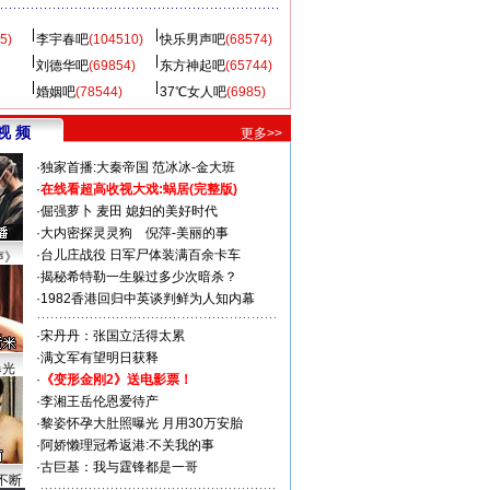
5)
李宇春吧
(104510)
快乐男声吧
(68574)
刘德华吧
(69854)
东方神起吧
(65744)
婚姻吧
(78544)
37℃女人吧
(6985)
视 频
更多>>
·
独家首播:大秦帝国
范冰冰-金大班
·
在线看超高收视大戏:
蜗居(完整版)
·
倔强萝卜
麦田
媳妇的美好时代
·
大内密探灵灵狗
倪萍-美丽的事
·
台儿庄战役 日军尸体装满百余卡车
声》
·
揭秘希特勒一生躲过多少次暗杀？
·
1982香港回归中英谈判鲜为人知内幕
·
宋丹丹：张国立活得太累
·
满文军有望明日获释
曝光
·
《变形金刚2》送电影票！
·
李湘王岳伦恩爱待产
·
黎姿怀孕大肚照曝光 月用30万安胎
·
阿娇懒理冠希返港:不关我的事
·
古巨基：我与霆锋都是一哥
不断