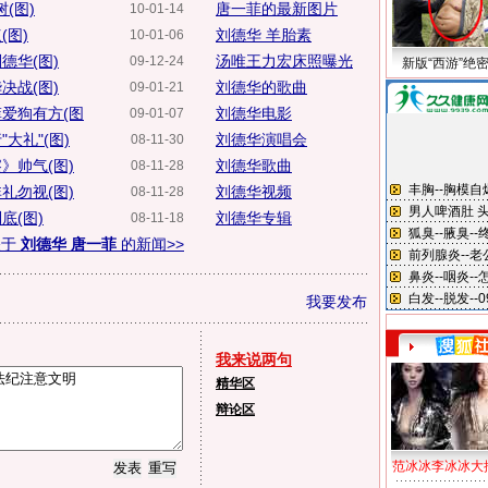
(图)
唐一菲的最新图片
10-01-14
(图)
刘德华 羊胎素
10-01-06
德华(图)
汤唯王力宏床照曝光
09-12-24
新版“西游”绝
决战(图)
刘德华的歌曲
09-01-21
爱狗有方(图
刘德华电影
09-01-07
大礼"(图)
刘德华演唱会
08-11-30
》帅气(图)
刘德华歌曲
08-11-28
礼勿视(图)
刘德华视频
08-11-28
底(图)
刘德华专辑
08-11-18
关于
刘德华 唐一菲
的新闻>>
我要发布
我来说两句
精华区
辩论区
范冰冰李冰冰大