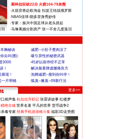
·
斯科拉狂砍22分 火箭104-79灰熊
·
火箭弃将赴欧淘金 扣篮王转战俄罗斯
·
NBA5佳球-朗多背身秀妙传
·
专家：振兴中国足球从老头抓起
连冠
·
马琳离婚分割房产 张一不舍几度落泪
爆丰胸秘诀
·
减肥--小肚子赘肉没了
你尖叫(图)
·
吸引异性的秘密武器
3000
·
45岁以前停经不正常
不误！
·
解决脸黄脾虚腰痛良方
美展现！
·
泡脚减肥--瘦到你叫停！
起一片明镜
·
狐臭--腋臭--09新疗法
更多>>
对口相声集
杜拉拉升职记
张震讲故事
红楼梦
-精绝古城
世界名著
平凡的世界
货币战争2
毒杀毒专家
经典手机游游格斗集
福彩3D走势图