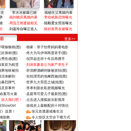
情史
李冰冰被爆已婚
揭秘生父离婚内幕
孕
·
揭刘晓庆离婚内幕
·
李幼斌新恋情曝光
婚
·
周迅王艳婆媳相见
·
陆毅爱女照首曝光
折
·
刘嘉玲自曝正造人
·
陈好新男友被曝光
 后
更多>>
喂猕猴桃(图)
·
独家：章子怡带妈妈看电影
好身材(图)
·
佟大为马伊琍再度牵手(图)
秀性感(图)
·
倪萍赵忠祥十年后再携手
服装皆为租赁
·
刘涛富豪老公为家产求生子
颜乘地铁被拍
·
舒淇醉酒瞬间惨被抓拍(图)
做活体解剖
·
实拍漂亮的地摊西施(组图)
的暴烈脾气
·
世界九大罪恶之城(组图)
遇灵异事件
·
李孝利新欢私密视频曝光
成命案导火索
·
孟庭苇可爱儿子最新照(图)
：加入我们吧！
·
点击进入搜狐娱乐影视库
howGirl
·
游戏史上最般配的十对情侣
2》送票！
·
张元首透露戒毒生活
湘胎教
·
令人惊叹太空步下楼方式