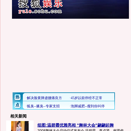
相关新闻
组图:温碧霞优雅亮相 "舞林大会"翩翩起舞
2008舞林大会启动仪式发布会,温碧霞、李贞贤、南贤俊