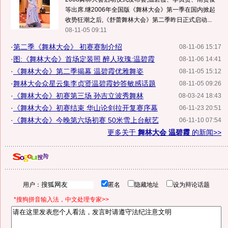
等出席.继2006年全国版《舞林大会》第一季在国内掀起
收势狂潮之后,《舒蕾舞林大会》第二季昨日正式启动...
08-11-05 09:11
·
第二季《舞林大会》 初赛赛制介绍
08-11-06 15:17
·
图:《舞林大会》首场定装照 醉人玫瑰:温碧霞
08-11-06 14:41
·
《舞林大会》第二季揭幕 温碧霞优雅舞姿
08-11-05 15:12
·
舞林大会众星云集李贞贤温碧霞妙答敏感话题
08-11-05 09:26
·
《舞林大会》初赛第三场 孙吉立波秀舞林
08-03-24 18:43
·
《舞林大会》初赛结束 华山论剑拉开复赛序幕
06-11-23 20:51
·
《舞林大会》今晚第六场初赛 50米雪上台献艺
06-11-10 07:54
更多关于
舞林大会 温碧霞
的新闻>>
用户：
匿名
隐藏地址
设为辩论话题
*搜狗拼音输入法，中文处理专家>>