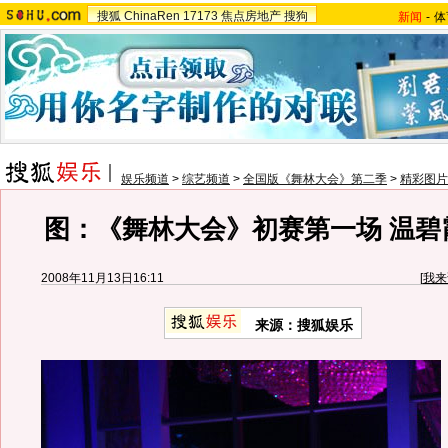
搜狐
ChinaRen
17173
焦点房地产
搜狗
新闻
-
体
娱乐频道
>
综艺频道
>
全国版《舞林大会》第二季
>
精彩图片
图：《舞林大会》初赛第一场 温碧
2008年11月13日16:11
[
我来
来源：搜狐娱乐