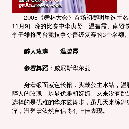
2008《舞林大会》首场初赛明星选手名
11月9日晚的比赛中李贞贤、温碧霞、南贤
李子雄将同台竞技争夺晋级复赛的3个名额
醉人玫瑰——温碧霞
参赛舞蹈
：威尼斯华尔兹
身着缎面紫色长裙，头戴公主水钻，温
醉人的玫瑰，尽显优雅和妩媚。从来没有跳
选择的是优雅的华尔兹舞步，虽几天来练舞
痛，温碧霞依然自信将有上佳表现。