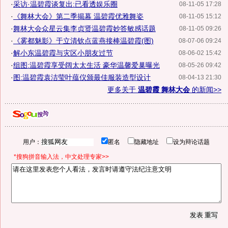
·
采访·温碧霞谈复出:已看透娱乐圈
08-11-05 17:28
·
《舞林大会》第二季揭幕 温碧霞优雅舞姿
08-11-05 15:12
·
舞林大会众星云集李贞贤温碧霞妙答敏感话题
08-11-05 09:26
·
《雾都魅影》于立清钦点蓝燕接棒温碧霞(图)
08-07-06 09:24
·
解小东温碧霞与灾区小朋友过节
08-06-02 15:42
·
组图:温碧霞享受阔太太生活 豪华温馨爱巢曝光
08-05-26 09:42
·
图:温碧霞袁洁莹叶蕴仪颁最佳服装造型设计
08-04-13 21:30
更多关于
温碧霞 舞林大会
的新闻>>
用户：
匿名
隐藏地址
设为辩论话题
*搜狗拼音输入法，中文处理专家>>