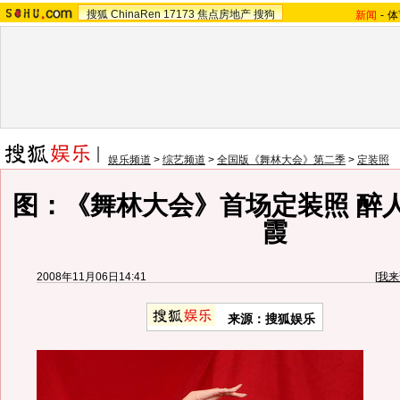
搜狐
ChinaRen
17173
焦点房地产
搜狗
新闻
-
体
娱乐频道
>
综艺频道
>
全国版《舞林大会》第二季
>
定装照
图：《舞林大会》首场定装照 醉
霞
2008年11月06日14:41
[
我来
来源：搜狐娱乐