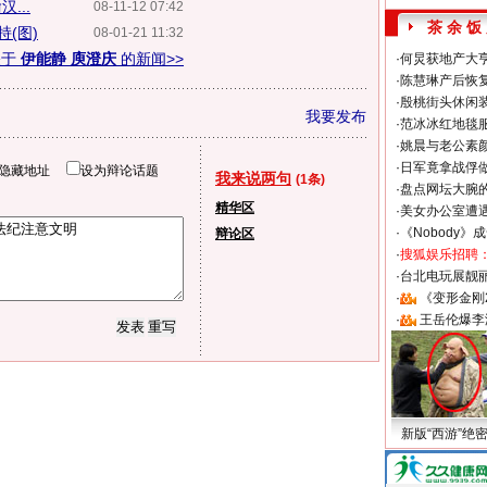
...
08-11-12 07:42
茶 余 饭
持(图)
08-01-21 11:32
关于
伊能静 庾澄庆
的新闻>>
·
何炅获地产大亨
·
陈慧琳产后恢复
·
殷桃街头休闲装
我要发布
·
范冰冰红地毯
·
姚晨与老公素
·
日军竟拿战俘
隐藏地址
设为辩论话题
我来说两句
(1条)
·
盘点网坛大腕
精华区
·
美女办公室遭
·
《Nobody》
辩论区
·
搜狐娱乐招聘
·
台北电玩展靓丽S
·
《变形金刚
·
王岳伦爆李
新版“西游”绝