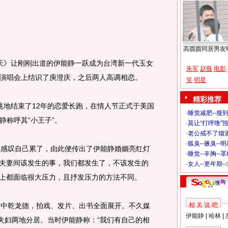
高圆圆同居男友
天》让刚刚出道的伊能静一跃成为台湾新一代玉女
朱军
赵薇
电影
演唱会上结识了庾澄庆，之后两人高调相恋。
笑
明星
精彩推荐
兆地结束了12年的恋爱长跑，在情人节正式于美国
·
睡觉减肥--瘦到
静称呼其“小王子”。
·
莫让“打呼噜”
·
老公戒不了烟酒
·
狐臭--腋臭--
里感叹自己累了，由此便传出了伊能静婚姻亮红灯
·
睡觉--丰胸--
“夫妻间该发生的事，我们都发生了，不该发生的
·
女人--更年期-
生活上都面临很大压力，且抒发压力的方法不同。
司中乾龙德，拍戏、发片、出书全面展开。不久媒
相 关 说 吧
伊能静
|
哈林
|
，夫妇两地分居。当时伊能静称：“我们有自己的相