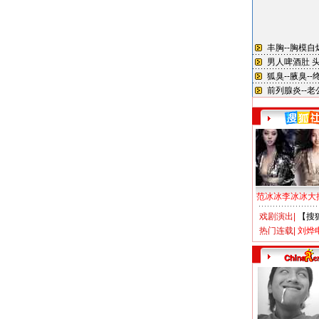
范冰冰李冰冰大
戏剧演出
|
【搜
热门连载
|
刘烨