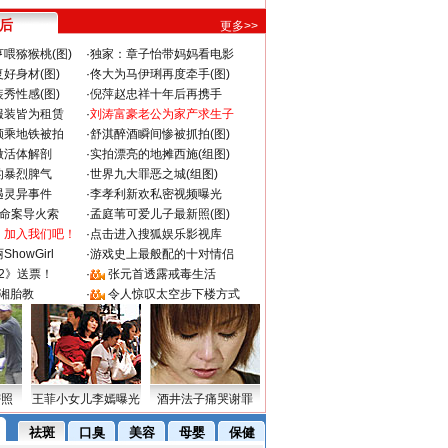
 后
更多>>
喂猕猴桃(图)
·
独家：章子怡带妈妈看电影
好身材(图)
·
佟大为马伊琍再度牵手(图)
秀性感(图)
·
倪萍赵忠祥十年后再携手
服装皆为租赁
·
刘涛富豪老公为家产求生子
颜乘地铁被拍
·
舒淇醉酒瞬间惨被抓拍(图)
做活体解剖
·
实拍漂亮的地摊西施(组图)
的暴烈脾气
·
世界九大罪恶之城(组图)
遇灵异事件
·
李孝利新欢私密视频曝光
成命案导火索
·
孟庭苇可爱儿子最新照(图)
：加入我们吧！
·
点击进入搜狐娱乐影视库
howGirl
·
游戏史上最般配的十对情侣
2》送票！
·
张元首透露戒毒生活
湘胎教
·
令人惊叹太空步下楼方式
密照
王菲小女儿李嫣曝光
酒井法子痛哭谢罪