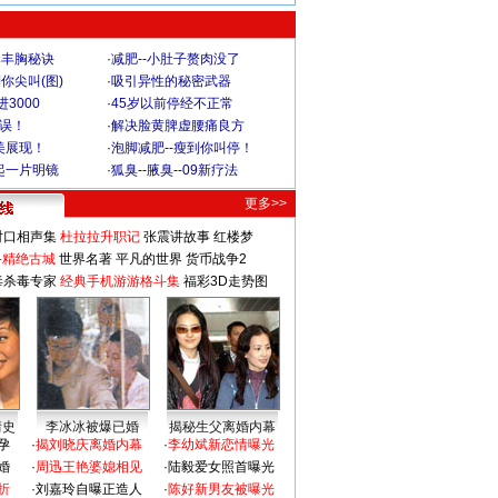
爆丰胸秘诀
·
减肥--小肚子赘肉没了
你尖叫(图)
·
吸引异性的秘密武器
3000
·
45岁以前停经不正常
不误！
·
解决脸黄脾虚腰痛良方
美展现！
·
泡脚减肥--瘦到你叫停！
起一片明镜
·
狐臭--腋臭--09新疗法
更多>>
对口相声集
杜拉拉升职记
张震讲故事
红楼梦
-精绝古城
世界名著
平凡的世界
货币战争2
毒杀毒专家
经典手机游游格斗集
福彩3D走势图
情史
李冰冰被爆已婚
揭秘生父离婚内幕
孕
·
揭刘晓庆离婚内幕
·
李幼斌新恋情曝光
婚
·
周迅王艳婆媳相见
·
陆毅爱女照首曝光
折
·
刘嘉玲自曝正造人
·
陈好新男友被曝光