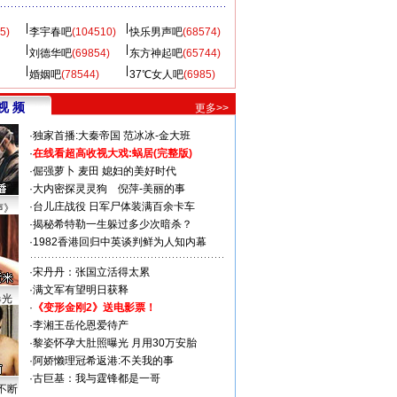
5)
李宇春吧
(104510)
快乐男声吧
(68574)
刘德华吧
(69854)
东方神起吧
(65744)
婚姻吧
(78544)
37℃女人吧
(6985)
视 频
更多>>
·
独家首播:大秦帝国
范冰冰-金大班
·
在线看超高收视大戏:
蜗居(完整版)
·
倔强萝卜
麦田
媳妇的美好时代
·
大内密探灵灵狗
倪萍-美丽的事
·
台儿庄战役 日军尸体装满百余卡车
声》
·
揭秘希特勒一生躲过多少次暗杀？
·
1982香港回归中英谈判鲜为人知内幕
·
宋丹丹：张国立活得太累
·
满文军有望明日获释
曝光
·
《变形金刚2》送电影票！
·
李湘王岳伦恩爱待产
·
黎姿怀孕大肚照曝光 月用30万安胎
·
阿娇懒理冠希返港:不关我的事
·
古巨基：我与霆锋都是一哥
不断