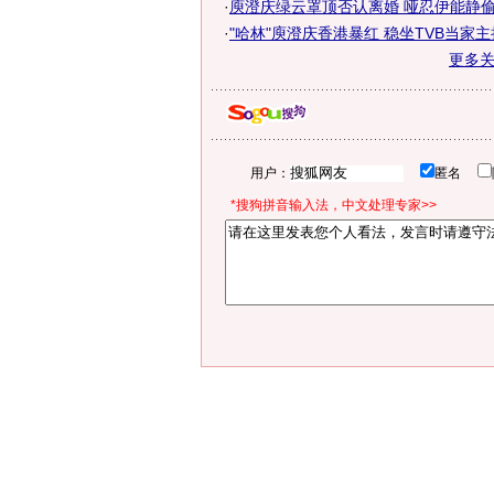
·
庾澄庆绿云罩顶否认离婚 哑忍伊能静偷汉
·
"哈林"庾澄庆香港暴红 稳坐TVB当家主
更多
用户：
匿名
*搜狗拼音输入法，中文处理专家>>