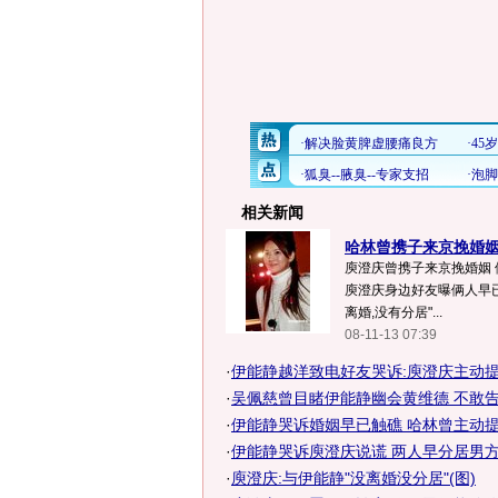
相关新闻
哈林曾携子来京挽婚姻 
庾澄庆曾携子来京挽婚姻 
庾澄庆身边好友曝俩人早已
离婚,没有分居"...
08-11-13 07:39
·
伊能静越洋致电好友哭诉:庾澄庆主动
·
吴佩慈曾目睹伊能静幽会黄维德 不敢告诉
·
伊能静哭诉婚姻早已触礁 哈林曾主动
·
伊能静哭诉庾澄庆说谎 两人早分居男方曾
·
庾澄庆:与伊能静"没离婚没分居"(图)