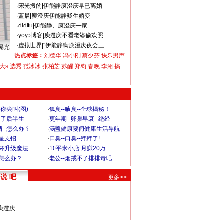
·
宋光振的
|
伊能静庾澄庆早已离婚
·
蓝晨
|
庾澄庆伊能静疑生婚变
·
diditu
|
伊能静、庾澄庆一家
·
yoyo博客
|
庾澄庆不看老婆偷欢照
·
虚拟世界
|
"伊能静瞒庾澄庆夜会三
曝光
热点标签：
刘德华
冯小刚
蔡少芬
快乐男声
大s
选秀
范冰冰
张柏芝
苏醒
郑钧
春晚
李湘
搞
你尖叫(图)
·
狐臭--腋臭--全球揭秘！
毁了后半生
·
更年期--卵巢早衰--绝经
--怎么办？
·
涵盖健康要闻健康生活导航
明星支招
·
口臭--口臭--拜拜了!
罩杯升级魔法
·
10平米小店 月赚20万
-怎么办？
·
老公--烟戒不了排排毒吧
说 吧
更多>>
庾澄庆