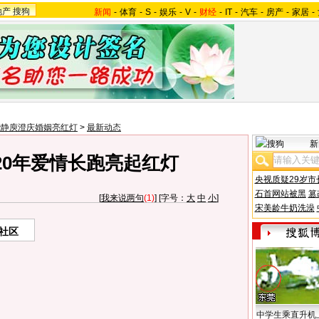
地产
搜狗
新闻
-
体育
-
S
-
娱乐
-
V
-
财经
-
IT
-
汽车
-
房产
-
家居
-
能静庾澄庆婚姻亮红灯
>
最新动态
新
20年爱情长跑亮起红灯
央视质疑29岁市
石首网站被黑
篡
[
我来说两句
(1)
] [字号：
大
中
小
]
宋美龄牛奶洗澡
社区
中学生乘直升机