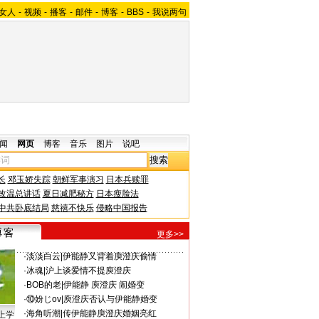
女人
-
视频
-
播客
-
邮件
-
博客
-
BBS
-
我说两句
闻
网页
博客
音乐
图片
说吧
长
邓玉娇失踪
朝鲜军事演习
日本兵赎罪
改温总讲话
夏日减肥秘方
日本瘦脸法
中共卧底结局
慈禧不快乐
侵略中国报告
更多>>
·
淡淡白云
|
伊能静又背着庾澄庆偷情
·
冰魂
|
沪上谈爱情不提庾澄庆
·
BOB的老
|
伊能静 庾澄庆 闹婚变
·
⑩妢じov
|
庾澄庆否认与伊能静婚变
·
海角听潮
|
传伊能静庾澄庆婚姻亮红
上学