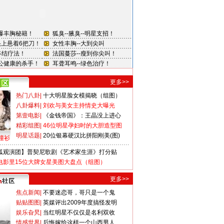
更多>>
热门八卦
|
十大明星脸女模揭晓（组图）
八卦爆料
|
刘欢与美女主持情史大曝光
第壹电影
|
《金钱帝国》：王晶没上进心
精彩组图
|
46位明星孕妇时的大胆造型图
明星话题
|
20位银幕硬汉比拼阳刚美(图)
撞衫
狐观演团】普契尼歌剧《艺术家生涯》打分贴
电影里15位大牌女星美图大盘点（组图）
更多>>
焦点新闻
|
不要迷恋哥，哥只是一个鬼
贴贴图图
|
英媒评出2009年度搞怪发明
娱乐旮旯
|
当红明星不仅仅是名利双收
情感世界
|
后悔嫁给这样一个山西男人