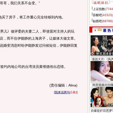
哥哥，我们关系不会变。”
说 吧 排 行
上证指数
(7744
苏醒吧
(41523)
地买了房子，将工作重心完全转移到内地。
贴图吧
(68789)
最 热 
好男儿》做评委的夫妻二人，即使面对主持人的玩
店，而不住伊能静的上海房子，让媒体大做文章。
说婚变消息时给伊能静发过问候短信，伊能静回复
谍战大片-《风
间签约内地公司的台湾演员黄维德传出恋情。
(责任编辑：Alina)
闺房视频自拍
[
我来说两句
(1条)
]
自爆捉奸后恶梦