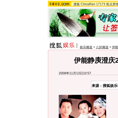
搜狐
ChinaRen
17173
焦点房
娱乐频道
>
八卦频道
>
伊
伊能静庾澄庆
2008年11月13日10:57
来源：搜狐娱乐