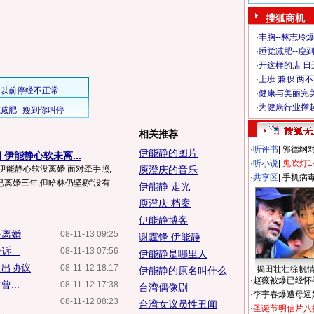
搜狐商机
·
丰胸--林志玲
·
睡觉减肥--瘦到
·
开这样的店 日进
·
上班 兼职 两
·
健康与美丽完
·
为健康行业撑
相关推荐
·
听评书
|
郭德纲
伊能静的图片
伊能静心软未离...
·
听小说
|
鬼吹灯1
伊能静心软没离婚 面对牵手照,
庾澄庆的音乐
·
共享区
|
手机病
离婚三年,但哈林仍坚称"没有
伊能静 走光
庾澄庆 档案
伊能静博客
提离婚
08-11-13 09:25
谢霆锋 伊能静
...
08-11-13 07:56
伊能静是哪里人
提出协议
08-11-12 18:17
揭田壮壮徐帆
伊能静的原名叫什么
·
赵薇被爆已经怀
...
08-11-12 17:38
台湾偶像剧
·
李宇春爆遭母逼
08-11-12 08:23
台湾女议员性丑闻
·
圣诞节明信片八