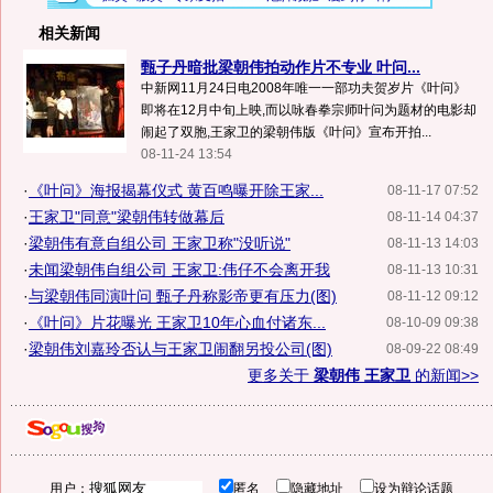
相关新闻
甄子丹暗批梁朝伟拍动作片不专业 叶问...
中新网11月24日电2008年唯一一部功夫贺岁片《叶问》
即将在12月中旬上映,而以咏春拳宗师叶问为题材的电影却
闹起了双胞,王家卫的梁朝伟版《叶问》宣布开拍...
08-11-24 13:54
·
《叶问》海报揭幕仪式 黄百鸣曝开除王家...
08-11-17 07:52
·
王家卫"同意"梁朝伟转做幕后
08-11-14 04:37
·
梁朝伟有意自组公司 王家卫称"没听说"
08-11-13 14:03
·
未闻梁朝伟自组公司 王家卫:伟仔不会离开我
08-11-13 10:31
·
与梁朝伟同演叶问 甄子丹称影帝更有压力(图)
08-11-12 09:12
·
《叶问》片花曝光 王家卫10年心血付诸东...
08-10-09 09:38
·
梁朝伟刘嘉玲否认与王家卫闹翻另投公司(图)
08-09-22 08:49
更多关于
梁朝伟 王家卫
的新闻>>
用户：
匿名
隐藏地址
设为辩论话题