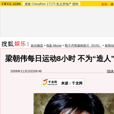
搜狐
ChinaRen
17173
焦点房地产
搜狗
新闻
-
体
娱乐频道
>
电影 Movie
>
甄子丹熊黛林新片《叶问》
>
新闻动
梁朝伟每日运动8小时 不为“造人
2008年11月10日09:46
[
我来
来源：千龙网