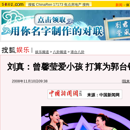
搜狐
ChinaRen
17173
焦点房地产
搜狗
新闻
-
体
娱乐频道
>
八卦频道
>
港台八卦
刘真：曾馨莹爱小孩 打算为郭台铭
2008年11月10日09:38
[
我来
来源：中国新闻网