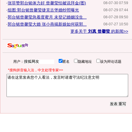
·
张菲赞郭台铭体力好 曾馨莹怕被说拜金(图)
08-07-30 07:59
·
组图:郭台铭曾馨莹捷克古堡婚纱照曝光
08-07-29 07:44
·
郭台铭曾馨莹急着度蜜月 未登记婚姻没生...
08-07-28 09:50
·
郭台铭曾馨莹大婚 张小燕揭新娘如何获郭...
08-07-27 10:50
更多关于
刘真 曾馨莹
的新闻>>
用户：
匿名
隐藏地址
设为辩论话题
*搜狗拼音输入法，中文处理专家>>