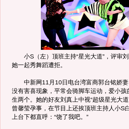
小S（左）顶班主持“星光大道”，评审刘
她一起秀舞蹈遭拒。
中新网11月10日电台湾富商郭台铭娇妻
没有害喜现象，平常会骑脚车运动，爱小孩
生两个。她的好友刘真上中视“超级星光大道
曾馨莹孕事，在节目上还挨顶班主持人小S
上台下都直呼：“饶了我吧。”