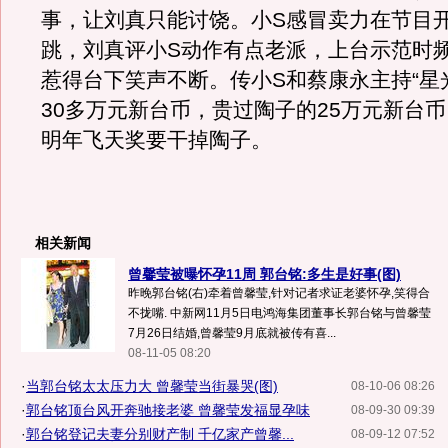
事，让刘真只能讨饶。小S感冒卖力在节目
跳，刘真评小S动作有点老派，上台示范时
惹得台下笑声不断。传小S和蔡康永主持“星
30多万元新台币，贵过陶子的25万元新台
明年飞天奖要干掉陶子。
相关新闻
曾馨莹被曝怀孕11周 郭台铭:多生是好事(图)
昨晚郭台铭(右)牵着曾馨莹,针对记者求证老婆怀孕,笑得合
不拢嘴. 中新网11月5日电鸿海集团董事长郭台铭与曾馨莹
7月26日结婚,曾馨莹9月底就被传有喜...
08-11-05 08:20
·
当郭台铭太太压力大 曾馨莹当街暴哭(图)
08-10-06 08:26
·
郭台铭顶台风开奔驰接老婆 曾馨莹发福显孕味
08-09-30 09:39
·
郭台铭登记夫妻分别财产制 千亿家产曾馨...
08-09-12 07:52