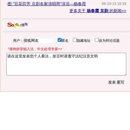
·
图:"百花芬芳 京剧名家演唱周"演员—杨春霞
06-10-13 10:33
更多关于
杨春霞 京剧
的新闻>>
用户：
匿名
隐藏地址
设为辩论话题
*搜狗拼音输入法，中文处理专家>>