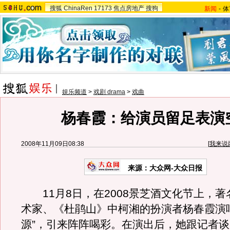
搜狐
ChinaRen
17173
焦点房地产
搜狗
新闻
-
体
娱乐频道
>
戏剧 drama
>
戏曲
杨春霞：给演员留足表演
2008年11月09日08:38
[
我来说
来源：大众网-大众日报
11月8日，在2008景芝酒文化节上，著
术家、《杜鹃山》中柯湘的扮演者杨春霞演
源”，引来阵阵喝彩。在演出后，她跟记者