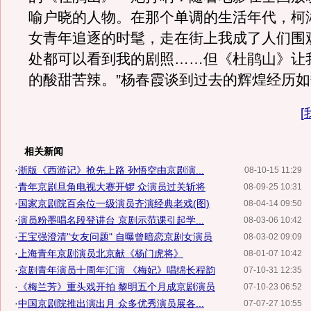
喻户晓的人物。在那个单调的生活年代，柯
女青年追逐的时髦，走在街上我成了人们围
处都可以看到我的剧照……但《杜鹃山》让
的酸甜苦辣。”杨春霞谈到过去的辉煌经历
[
相关新闻
·
浙版《西游记》抢先上路 孙悟空由京剧演...
08-10-15 11:29
·
青年京剧旦角电视大赛开锣 众演员过关斩将
08-09-25 10:31
·
国家京剧院百余位一级演员齐演经典老戏(图)
08-04-14 09:50
·
演员粉墨唱名段登讲台 京剧示范课引起学...
08-03-06 10:42
·
王宝强澄清"女友问题" 自曝曾暗恋京剧女演员
08-03-02 09:09
·
上海青年京剧演员北京献《杨门虎将》
08-01-07 10:42
·
京剧青年演员十周年汇演 《梅妃》唱绵长程韵
07-10-31 12:35
·
《梅兰芳》重头戏开拍 黎明五个月成京剧演员
07-10-23 06:52
·
中国京剧院推出演出月 众多优秀演员展各...
07-07-27 10:55