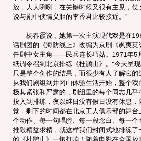
放，大大咧咧，在关键时候又很有主见，仗
说与剧中侠情义胆的李香君比较接近。”
杨春霞说，她第一次主演现代戏是在196
话剧团的《海防线上》改编为京剧《飒爽英
任剧中女主角——民兵连长巧姑。1971年5
纸调令召到北京排练《杜鹃山》。“今天呈
只是整个创作的结果，而很少有人了解它的
从我们剧组到井冈山体验生活开始，整个戏
极其紧张和严肃的，剧组里的每个同志几乎
投入到排练，夜以继日没有假日没有休息，
觉，剩下的时间都在北京工人俱乐部的舞台
个动作、每一句唱腔、每一段念白、每一个
推敲精益求精，就这样我们封闭式地排练了
的《杜鹃山》一炮打响！随着电影在全国放